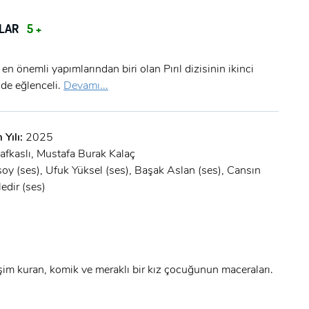
TLAR
5 +
n önemli yapımlarından biri olan Pırıl dizisinin ikinci
 de eğlenceli.
Devamı...
 Yılı:
2025
afkaslı, Mustafa Burak Kalaç
oy (ses), Ufuk Yüksel (ses), Başak Aslan (ses), Cansın
edir (ses)
işim kuran, komik ve meraklı bir kız çocuğunun maceraları.