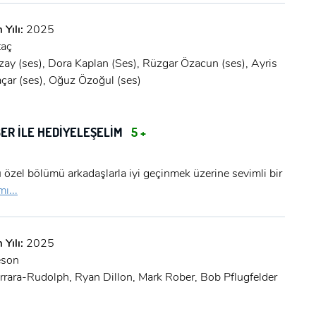
 Yılı:
2025
taç
ay (ses), Dora Kaplan (Ses), Rüzgar Özacun (ses), Ayris
açar (ses), Oğuz Özoğul (ses)
ER İLE HEDİYELEŞELİM
5 +
özel bölümü arkadaşlarla iyi geçinmek üzerine sevimli bir
ı...
 Yılı:
2025
eson
arrara-Rudolph, Ryan Dillon, Mark Rober, Bob Pflugfelder