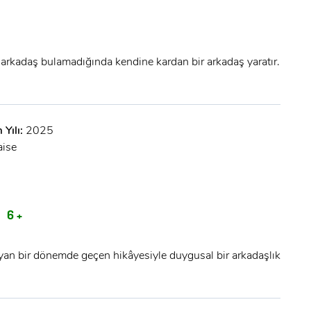
ı arkadaş bulamadığında kendine kardan bir arkadaş yaratır.
 Yılı:
2025
x
aise
ÜYE OL
x
GIRIŞ YAP
R
6 +
Ad Soyad:
E-Posta:
an bir dönemde geçen hikâyesiyle duygusal bir arkadaşlık
E-Posta: