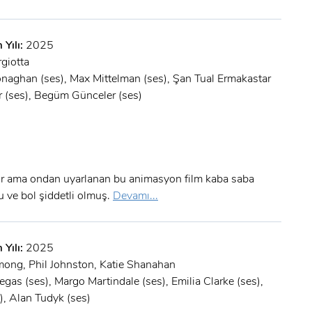
 Yılı:
2025
giotta
naghan (ses), Max Mittelman (ses), Şan Tual Ermakastar
r (ses), Begüm Günceler (ses)
tir ama ondan uyarlanan bu animasyon film kaba saba
u ve bol şiddetli olmuş.
Devamı...
 Yılı:
2025
ong, Phil Johnston, Katie Shanahan
gas (ses), Margo Martindale (ses), Emilia Clarke (ses),
), Alan Tudyk (ses)