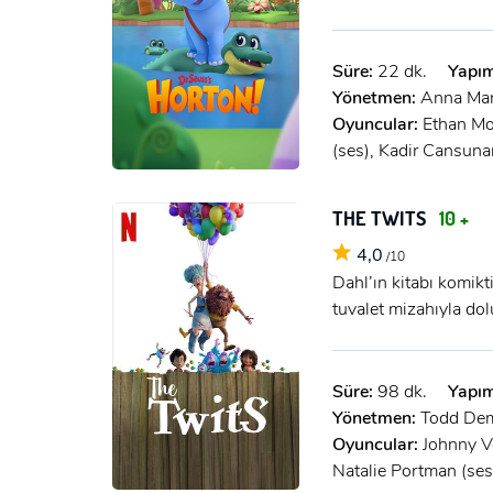
Süre:
22 dk.
Yapım
Yönetmen:
Anna Mar
Oyuncular:
Ethan Mo
(ses), Kadir Cansuna
THE TWITS
10 +
4,0
/10
Dahl’ın kitabı komik
tuvalet mizahıyla dol
Süre:
98 dk.
Yapım
Yönetmen:
Todd Dem
Oyuncular:
Johnny Ve
Natalie Portman (ses