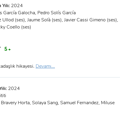
Şifre:
 Yılı:
2024
s García Galocha, Pedro Solís García
Şifre:
 Ullod (ses), Jaume Solà (ses), Javier Cassi Gimeno (ses),
cky Coello (ses)
Beni Hatırla
Şifremi Unuttum ?
T
5 +
ÜYE OL
GIRIŞ
rkadaşlık hikayesi.
Devamı...
GIRIŞ
ılı:
2024
titi
Bravery Horta, Solaya Sang, Samuel Fernandez, Miluse