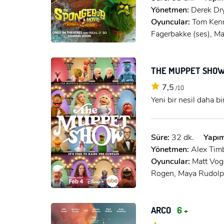
Yönetmen:
Derek D
Oyuncular:
Tom Kenn
Fagerbakke (ses), Ma
THE MUPPET SHOW
7,5
/10
Yeni bir nesil daha b
Süre:
32 dk.
Yapım
Yönetmen:
Alex Tim
Oyuncular:
Matt Voge
Rogen, Maya Rudol
ARCO
6 +