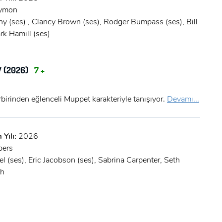
rymon
y (ses) , Clancy Brown (ses), Rodger Bumpass (ses), Bill
rk Hamill (ses)
 (2026)
7 +
irbirinden eğlenceli Muppet karakteriyle tanışıyor.
Devamı...
 Yılı:
2026
bers
l (ses), Eric Jacobson (ses), Sabrina Carpenter, Seth
ph