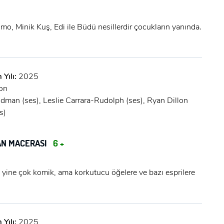
mo, Minik Kuş, Edi ile Büdü nesillerdir çocukların yanında.
 Yılı:
2025
on
dman (ses), Leslie Carrara-Rudolph (ses), Ryan Dillon
s)
AN MACERASI
6 +
 yine çok komik, ama korkutucu öğelere ve bazı esprilere
 Yılı:
2025