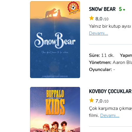
SNOW BEAR
5 +
8,0
/10
Yalnız bir kutup ayıs
Devamı...
Süre:
11 dk.
Yapım
Yönetmen:
Aaron Bl
Oyuncular:
-
KOVBOY ÇOCUKLA
7,0
/10
Çok karşımıza çıkmay
filmi.
Devamı...