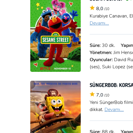
8,0
/10
Kurabiye Canavarı, El
Devamı...
Süre:
30 dk.
Yapım
Yönetmen:
Jim Hens
Oyuncular:
David Ru
(ses), Suki Lopez (se
SÜNGERBOB: KORS
7,0
/10
Yeni SüngerBob filmi
dikkat.
Devamı...
Süre:
88 dk.
Yapım