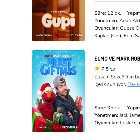
Süre:
12 dk.
Yapım
Yönetmen:
Arkın Ak
Oyuncular:
Gupse Öz
Kaplan (ses), Ebru S
ELMO VE MARK ROB
7,5
/10
Susam Sokağı’nın bu 
içerik sunuyor.
Devam
Süre:
35 dk.
Yapım
Yönetmen:
Jack Jam
Oyuncular:
Leslie C