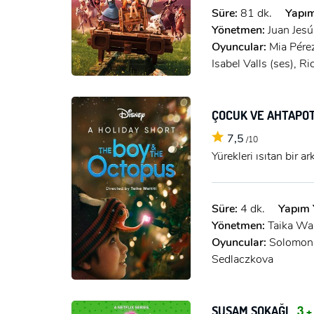
Süre:
81 dk.
Yapım
Yönetmen:
Juan Jesú
Oyuncular:
Mia Pérez
Isabel Valls (ses), Ri
ÇOCUK VE AHTAPO
7,5
/10
Yürekleri ısıtan bir a
Süre:
4 dk.
Yapım Y
Yönetmen:
Taika Wai
Oyuncular:
Solomon 
Sedlaczkova
SUSAM SOKAĞI
3 +