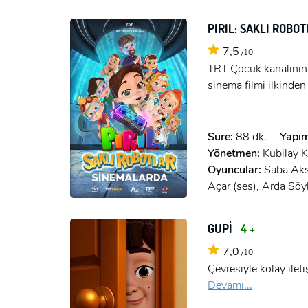
PIRIL: SAKLI ROBO
7,5
/10
TRT Çocuk kanalının e
sinema filmi ilkinden
Süre:
88 dk.
Yapım
Yönetmen:
Kubilay K
Oyuncular:
Saba Aks
Açar (ses), Arda Söyl
GUPİ
4 +
7,0
/10
Çevresiyle kolay ilet
Devamı...