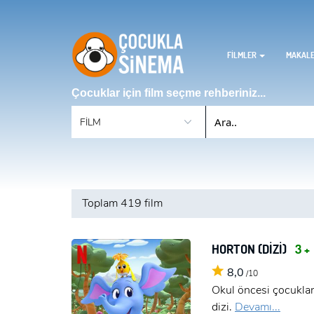
FİLMLER
MAKAL
Çocuklar için film seçme rehberiniz...
Toplam
419 film
HORTON (DIZI)
3 +
8,0
/10
Okul öncesi çocuklar
dizi.
Devamı...