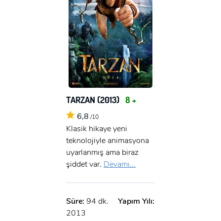
TARZAN (2013)
8 +
6,8
/10
Klasik hikaye yeni
teknolojiyle animasyona
uyarlanmış ama biraz
şiddet var.
Devamı...
Süre:
94 dk.
Yapım Yılı:
2013