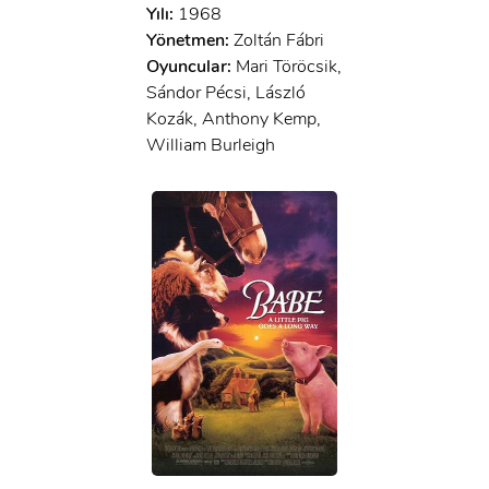
Yılı:
1968
Yönetmen:
Zoltán Fábri
Oyuncular:
Mari Töröcsik,
Sándor Pécsi, László
Kozák, Anthony Kemp,
William Burleigh