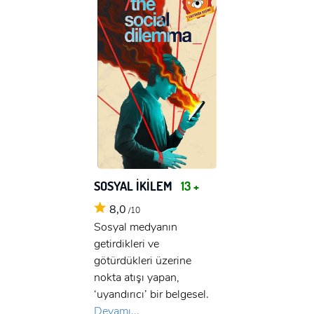
SOSYAL İKİLEM
13 +
8,0
/10
Sosyal medyanın
getirdikleri ve
götürdükleri üzerine
nokta atışı yapan,
x
ÜYE OL
‘uyandırıcı’ bir belgesel.
Devamı...