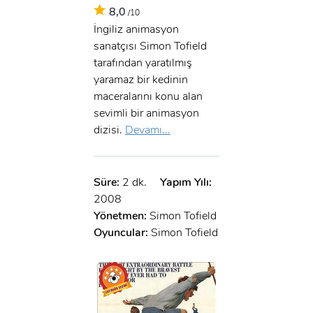
8,0
/10
İngiliz animasyon
sanatçısı Simon Tofield
tarafından yaratılmış
yaramaz bir kedinin
maceralarını konu alan
sevimli bir animasyon
dizisi.
Devamı...
Süre:
2 dk.
Yapım Yılı:
2008
Yönetmen:
Simon Tofield
Oyuncular:
Simon Tofield