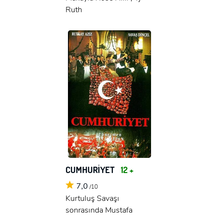
Ruth
CUMHURİYET
12 +
7,0
/10
Kurtuluş Savaşı
sonrasında Mustafa