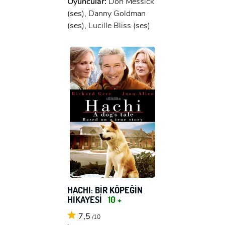
Oyuncular:
Don Messick
(ses), Danny Goldman
(ses), Lucille Bliss (ses)
HACHI: BİR KÖPEĞİN
HİKAYESİ
10 +
7,5
/10