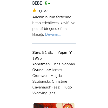
BEBE
6 +
8,0
/10
Ailenin bütün fertlerine
hitap edebilecek keyifli ve
pozitif bir çocuk filmi
klasiği.
Devamı...
Süre:
91 dk.
Yapım Yılı:
1995
Yönetmen:
Chris Noonan
Oyuncular:
James
Cromwell, Magda
Szubanski, Christine
Cavanaugh (ses), Hugo
Weaving (ses)