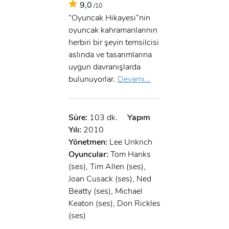
9,0
/10
“Oyuncak Hikayesi”nin
oyuncak kahramanlarının
herbiri bir şeyin temsilcisi
aslında ve tasarımlarına
uygun davranışlarda
bulunuyorlar.
Devamı...
Süre:
103 dk.
Yapım
Yılı:
2010
Yönetmen:
Lee Unkrich
Oyuncular:
Tom Hanks
(ses), Tim Allen (ses),
Joan Cusack (ses), Ned
Beatty (ses), Michael
Keaton (ses), Don Rickles
(ses)