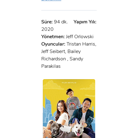
x
GIRIŞ YAP
Ad Soyad:
Süre:
94 dk.
Yapım Yılı:
E-Posta:
2020
E-Posta:
Yönetmen:
Jeff Orlowski
Oyuncular:
Tristan Harris,
Jeff Seibert, Bailey
Şifre:
Richardson , Sandy
Şifre:
Parakilas
Beni Hatırla
Şifremi Unuttum ?
ÜYE OL
GIRIŞ
GIRIŞ