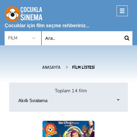
Toggle
navigati
Çocuklar için film seçme rehberiniz...
ANASAYFA
FILM LISTESI
Toplam
14 film
Akıllı Sıralama