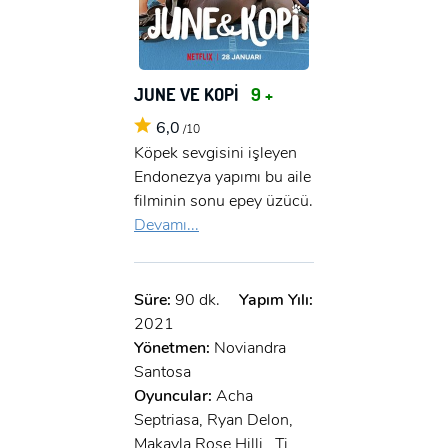
JUNE VE KOPİ
9 +
6,0
/10
Köpek sevgisini işleyen
Endonezya yapımı bu aile
filminin sonu epey üzücü.
Devamı...
Süre:
90 dk.
Yapım Yılı:
2021
Yönetmen:
Noviandra
Santosa
Oyuncular:
Acha
Septriasa, Ryan Delon,
Makayla Rose Hilli , Tj