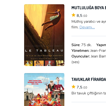
MUTLULUĞA BOYA 
8,5
/10
Müthiş yaratıcı ve ay
film.
Devamı...
Süre:
75 dk.
Yapım
Yönetmen:
Jean-Fra
Oyuncular:
Jean Barn
(ses)
TAVUKLAR FİRARD
7,5
/10
Bir tavuk çiftliğinin 