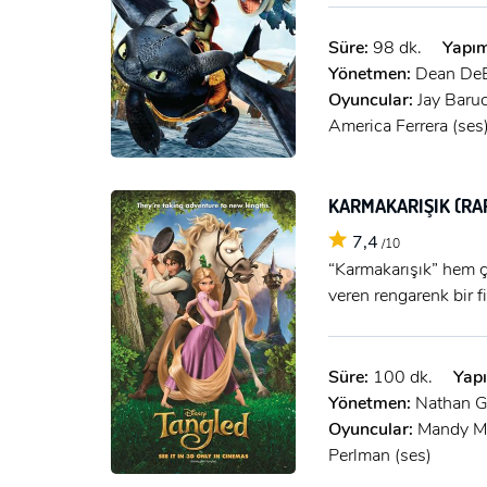
Süre:
98 dk.
Yapım
Yönetmen:
Dean DeB
Oyuncular:
Jay Baruc
America Ferrera (ses)
KARMAKARIŞIK (R
7,4
/10
“Karmakarışık” hem ç
veren rengarenk bir f
Süre:
100 dk.
Yapı
Yönetmen:
Nathan G
Oyuncular:
Mandy Mo
Perlman (ses)