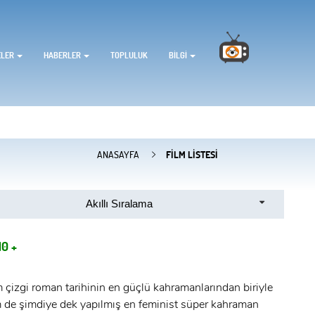
ELER
HABERLER
TOPLULUK
BILGI
ANASAYFA
FILM LISTESI
Akıllı Sıralama
0 +
 çizgi roman tarihinin en güçlü kahramanlarından biriyle
 de şimdiye dek yapılmış en feminist süper kahraman