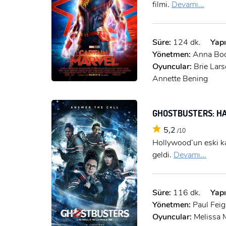
filmi.
Devamı...
Süre:
124 dk.
Yapı
Yönetmen:
Anna Bod
Oyuncular:
Brie Lar
Annette Bening
GHOSTBUSTERS: HA
5,2
/10
Hollywood’un eski ka
geldi.
Devamı...
Süre:
116 dk.
Yapı
Yönetmen:
Paul Feig
Oyuncular:
Melissa 