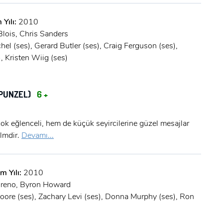
 Yılı:
2010
lois, Chris Sanders
hel (ses), Gerard Butler (ses), Craig Ferguson (ses),
, Kristen Wiig (ses)
APUNZEL)
6 +
ok eğlenceli, hem de küçük seyircilerine güzel mesajlar
ilmdir.
Devamı...
m Yılı:
2010
reno, Byron Howard
ore (ses), Zachary Levi (ses), Donna Murphy (ses), Ron