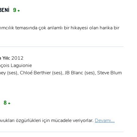
BENİ
9 +
rımcılık temasında çok anlamlı bir hikayesi olan harika bir
 Yılı:
2012
x
nçois Laguionie
ÜYE OL
ey (ses), Chloé Berthier (ses), JB Blanc (ses), Steve Blum
x
GIRIŞ YAP
Ad Soyad:
A
8 +
E-Posta:
tavukları özgürlükleri için mücadele veriyorlar.
Devamı...
E-Posta: