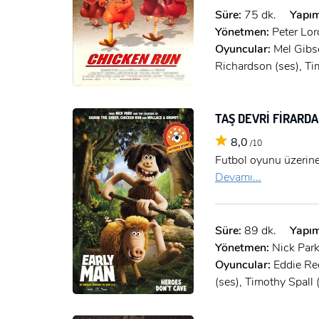
Süre:
75 dk.
Yapım
Yönetmen:
Peter Lor
Oyuncular:
Mel Gibso
Richardson (ses), Ti
TAŞ DEVRİ FİRARD
8,0
/10
Futbol oyunu üzerine
Devamı...
Süre:
89 dk.
Yapım
Yönetmen:
Nick Par
Oyuncular:
Eddie Re
(ses), Timothy Spall