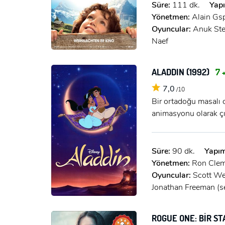
Süre:
111 dk.
Yapı
Yönetmen:
Alain Gs
Oyuncular:
Anuk Ste
Naef
ALADDIN (1992)
7 
7,0
/10
Bir ortadoğu masalı 
animasyonu olarak çı
Süre:
90 dk.
Yapım
Yönetmen:
Ron Clem
Oyuncular:
Scott Wei
Jonathan Freeman (ses
ROGUE ONE: BİR S