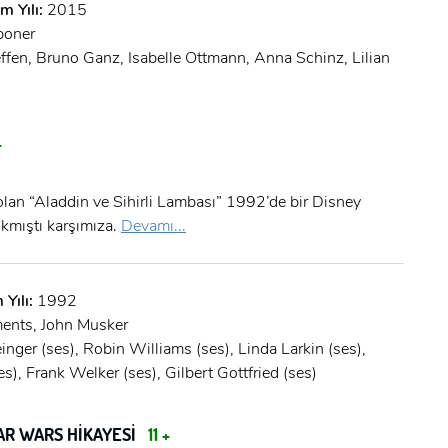
m Yılı:
2015
poner
ffen, Bruno Ganz, Isabelle Ottmann, Anna Schinz, Lilian
+
olan “Aladdin ve Sihirli Lambası” 1992’de bir Disney
kmıştı karşımıza.
Devamı...
 Yılı:
1992
ents, John Musker
nger (ses), Robin Williams (ses), Linda Larkin (ses),
), Frank Welker (ses), Gilbert Gottfried (ses)
TAR WARS HİKAYESİ
11 +