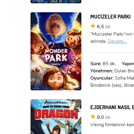
MUCİZELER PARKI
6,5
/10
“Mucizeler Parkı”nın
aslında.
Devamı...
Süre:
85 dk.
Yapım
Yönetmen:
Dylan B
Oyuncular:
Sofia Mal
Broderick (ses), Bri
EJDERHANI NASIL 
8,0
/10
Viking filmlerinin ken