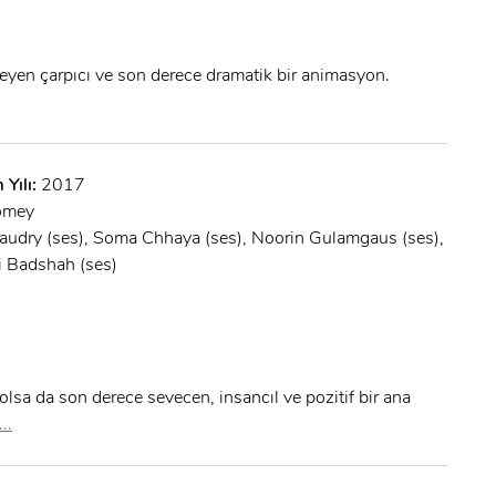
şleyen çarpıcı ve son derece dramatik bir animasyon.
 Yılı:
2017
omey
audry (ses), Soma Chhaya (ses), Noorin Gulamgaus (ses),
li Badshah (ses)
 olsa da son derece sevecen, insancıl ve pozitif bir ana
..