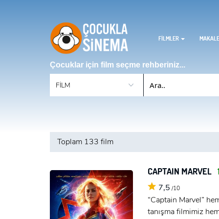
FİLMLER
MAKAL
Çocuklar için film seçme rehberiniz...
Toplam
133 film
CAPTAIN MARVEL
1
7,5
/10
“Captain Marvel” hem
tanışma filmimiz hem