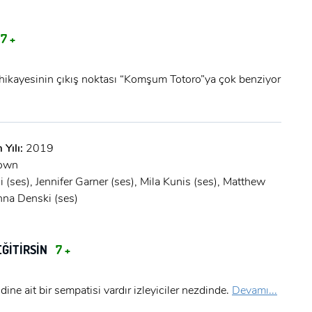
7 +
 hikayesinin çıkış noktası “Komşum Totoro”ya çok benziyor
 Yılı:
2019
rown
i (ses), Jennifer Garner (ses), Mila Kunis (ses), Matthew
anna Denski (ses)
EĞİTİRSİN
7 +
dine ait bir sempatisi vardır izleyiciler nezdinde.
Devamı...