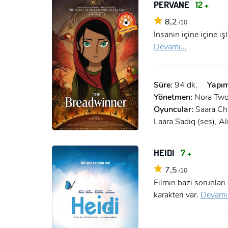
PERVANE
12 +
8,2
/10
İnsanın içine içine i
Devamı...
Süre:
94 dk.
Yapım
Yönetmen:
Nora Tw
Oyuncular:
Saara Ch
Laara Sadiq (ses), A
HEIDI
7 +
7,5
/10
Filmin bazı sorunları
karakteri var.
Devamı.