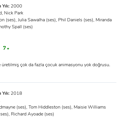
Şifre:
 Yılı:
2000
d, Nick Park
Şifre:
n (ses), Julia Sawalha (ses), Phil Daniels (ses), Miranda
mothy Spall (ses)
Beni Hatırla
Şifremi Unuttum ?
A
7 +
ÜYE OL
GIRIŞ
 üretilmiş çok da fazla çocuk animasyonu yok doğrusu.
GIRIŞ
 Yılı:
2018
k
dmayne (ses), Tom Hiddleston (ses), Maisie Williams
 (ses), Richard Ayoade (ses)