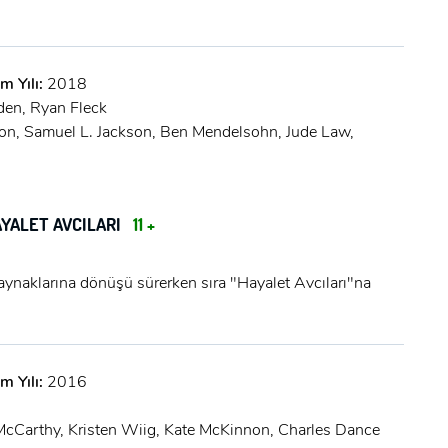
m Yılı:
2018
en, Ryan Fleck
son, Samuel L. Jackson, Ben Mendelsohn, Jude Law,
YALET AVCILARI
11 +
ynaklarına dönüşü sürerken sıra "Hayalet Avcıları"na
m Yılı:
2016
McCarthy, Kristen Wiig, Kate McKinnon, Charles Dance