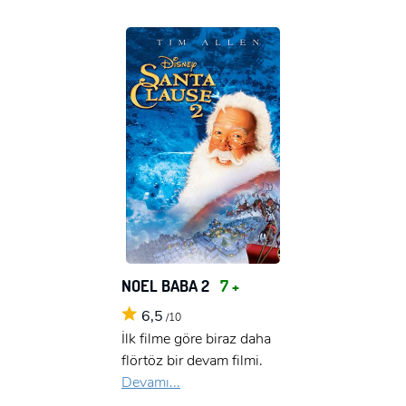
NOEL BABA 2
7 +
6,5
/10
İlk filme göre biraz daha
flörtöz bir devam filmi.
Devamı...