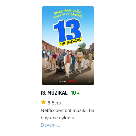
13: MÜZİKAL
10 +
6,5
/10
Netflix’den bol müzikli bir
büyüme öyküsü.
Devamı...