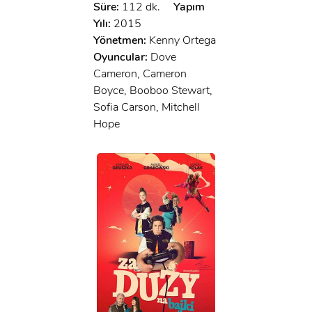
Süre:
112 dk.
Yapım
Yılı:
2015
Yönetmen:
Kenny Ortega
Oyuncular:
Dove
Cameron, Cameron
Boyce, Booboo Stewart,
Sofia Carson, Mitchell
Hope
x
ÜYE OL