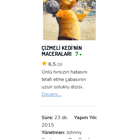
ÇİZMELİ KEDİ’NİN
MACERALARI
7 +
6,5
/10
Ünlü hırsızın hatasını
telafi etme çabasının
uzun soluklu dizisi.
Devamı...
Süre:
23 dk.
Yapım Yılı:
2015
Yönetmen:
Johnny