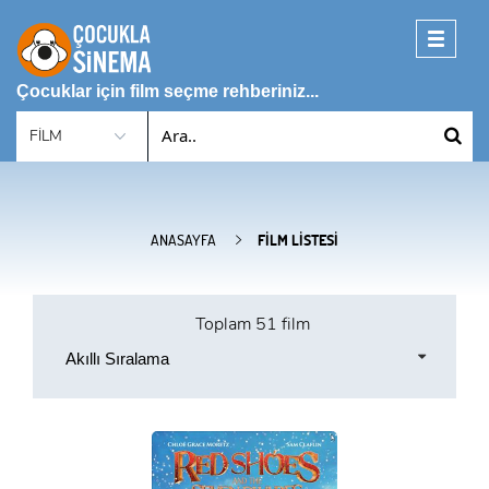
Toggle
navigati
Çocuklar için film seçme rehberiniz...
ANASAYFA
FILM LISTESI
Toplam
51 film
Akıllı Sıralama