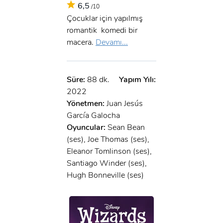
6,5
/10
Çocuklar için yapılmış
romantik komedi bir
macera.
Devamı...
Süre:
88 dk.
Yapım Yılı:
2022
Yönetmen:
Juan Jesús
García Galocha
Oyuncular:
Sean Bean
(ses), Joe Thomas (ses),
Eleanor Tomlinson (ses),
Santiago Winder (ses),
Hugh Bonneville (ses)