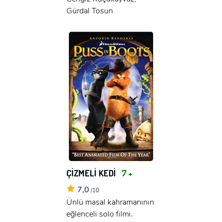
Gürdal Tosun
ÇİZMELİ KEDİ
7 +
7,0
/10
Ünlü masal kahramanının
eğlenceli solo filmi.