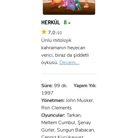
HERKÜL
8 +
7,0
/10
Ünlü mitolojik
kahramanın heyecan
verici, biraz da şiddetli
öyküsü.
Devamı...
Süre:
99 dk.
Yapım Yılı:
1997
Yönetmen:
John Musker,
Ron Clements
Oyuncular:
Tarkan,
Meltem Cumbul, Şenay
Gürler, Sungun Babacan,
Cengiz Küçükayvaz,