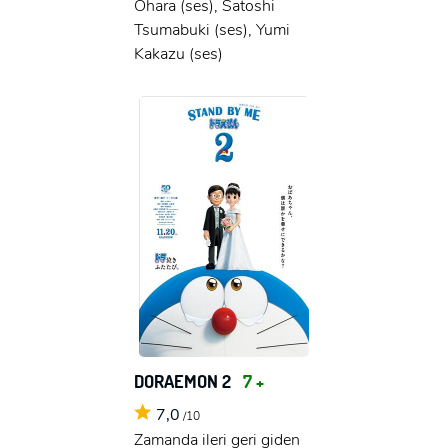
Ohara (ses), Satoshi
Tsumabuki (ses), Yumi
Kakazu (ses)
DORAEMON 2
7 +
7,0
/10
Zamanda ileri geri giden