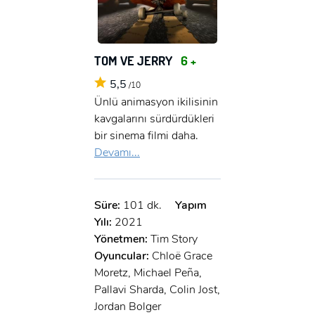
TOM VE JERRY
6 +
5,5
/10
Ünlü animasyon ikilisinin
kavgalarını sürdürdükleri
bir sinema filmi daha.
Devamı...
Süre:
101 dk.
Yapım
Yılı:
2021
Yönetmen:
Tim Story
Oyuncular:
Chloë Grace
Moretz, Michael Peña,
Pallavi Sharda, Colin Jost,
Jordan Bolger