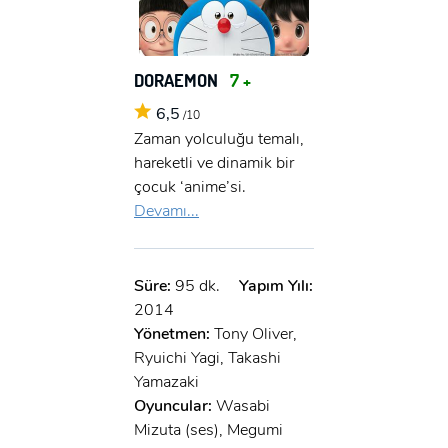
DORAEMON
7 +
6,5
/10
Zaman yolculuğu temalı,
hareketli ve dinamik bir
çocuk ‘anime’si.
Devamı...
Süre:
95 dk.
Yapım Yılı:
2014
Yönetmen:
Tony Oliver,
Ryuichi Yagi, Takashi
Yamazaki
Oyuncular:
Wasabi
Mizuta (ses), Megumi