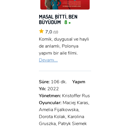
x
GIRIŞ YAP
Ad Soyad:
MASAL BİTTİ, BEN
BÜYÜDÜM
8 +
E-Posta:
7,0
E-Posta:
/10
Komik, duygusal ve hayli
de anlamlı, Polonya
Şifre:
yapımı bir aile filmi.
Şifre:
Devamı...
Beni Hatırla
Şifremi Unuttum ?
Süre:
106 dk.
Yapım
ÜYE OL
Yılı:
2022
GIRIŞ
Yönetmen:
Kristoffer Rus
Oyuncular:
Maciej Karas,
GIRIŞ
Amelia Fijalkowska,
Dorota Kolak, Karolina
Gruszka, Patryk Siemek