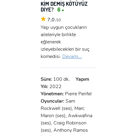
KİM DEMİŞ KÖTÜYÜZ
DİYE?
6 +
7,0
/10
Yaşı uygun çocukların
aileleriyle birlikte
eğlenerek
izleyebilecekleri bir suç
komedisi.
Devamı...
Süre:
100 dk.
Yapım
Yılı:
2022
Yönetmen:
Pierre Perifel
Oyuncular:
Sam
Rockwell (ses), Marc
Maron (ses), Awkwafina
(ses), Craig Robinson
(ses), Anthony Ramos