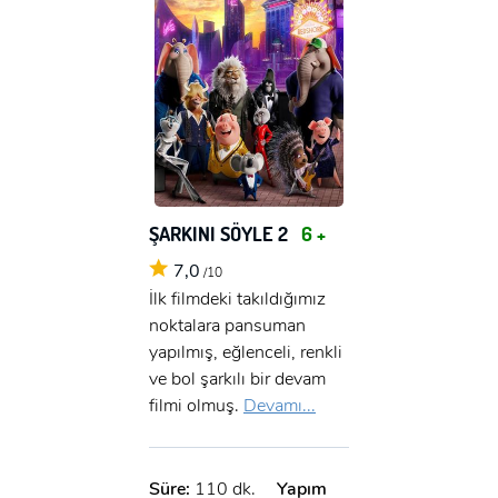
ŞARKINI SÖYLE 2
6 +
7,0
/10
İlk filmdeki takıldığımız
noktalara pansuman
yapılmış, eğlenceli, renkli
ve bol şarkılı bir devam
filmi olmuş.
Devamı...
Süre:
110 dk.
Yapım