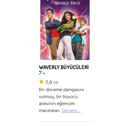
WAVERLY BÜYÜCÜLERİ
7 +
7,0
/10
Bir döneme damgasını
vurmuş, bir büyücü
ailesinin eğlenceli
maceraları.
Devamı...