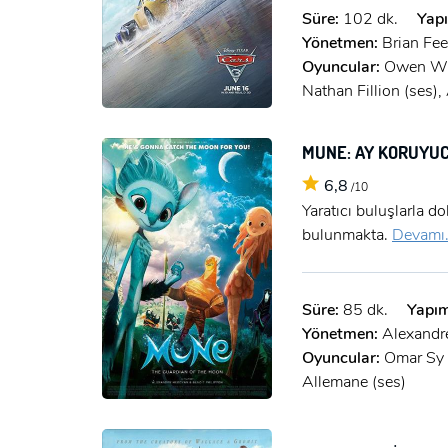
Süre:
102 dk.
Yapı
Yönetmen:
Brian Fee
Oyuncular:
Owen Wils
Nathan Fillion (ses)
MUNE: AY KORUYU
6,8
/10
Yaratıcı buluşlarla d
bulunmakta.
Devamı.
Süre:
85 dk.
Yapım
Yönetmen:
Alexandr
Oyuncular:
Omar Sy (
Allemane (ses)