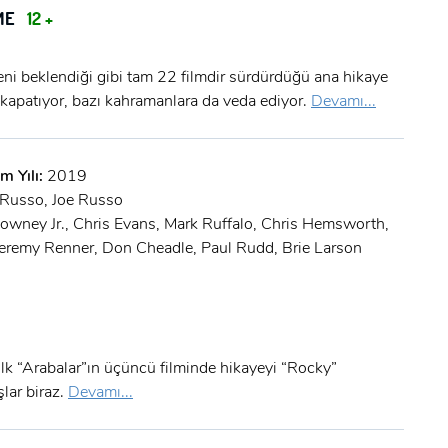
ME
12 +
eni beklendiği gibi tam 22 filmdir sürdürdüğü ana hikaye
 kapatıyor, bazı kahramanlara da veda ediyor.
Devamı...
m Yılı:
2019
Russo, Joe Russo
x
owney Jr., Chris Evans, Mark Ruffalo, Chris Hemsworth,
ÜYE OL
Jeremy Renner, Don Cheadle, Paul Rudd, Brie Larson
x
GIRIŞ YAP
Ad Soyad:
E-Posta:
ilk “Arabalar”ın üçüncü filminde hikayeyi “Rocky”
şlar biraz.
Devamı...
E-Posta: