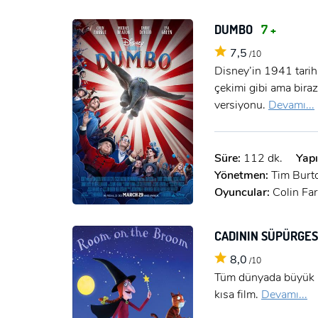
DUMBO
7 +
7,5
/10
Disney’in 1941 tarih
çekimi gibi ama biraz
versiyonu.
Devamı...
Süre:
112 dk.
Yapı
Yönetmen:
Tim Burt
Oyuncular:
Colin Far
CADININ SÜPÜRGES
8,0
/10
Tüm dünyada büyük il
kısa film.
Devamı...