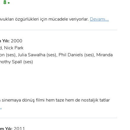
A
8 +
tavukları özgürlükleri için mücadele veriyorlar.
Devamı...
 Yılı:
2000
d, Nick Park
n (ses), Julia Sawalha (ses), Phil Daniels (ses), Miranda
mothy Spall (ses)
sinemaya dönüş filmi hem taze hem de nostaljik tatlar
.
m Yılı:
2011