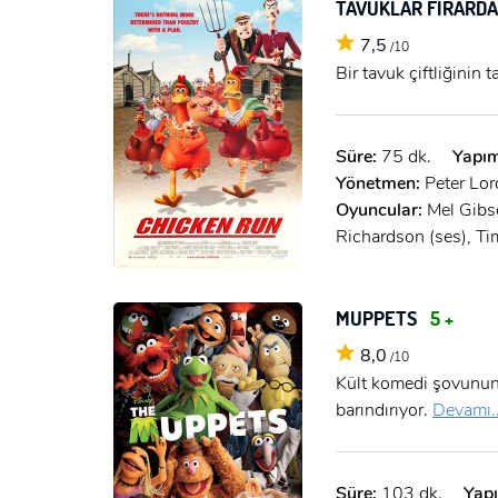
TAVUKLAR FİRARD
7,5
/10
Bir tavuk çiftliğinin 
Süre:
75 dk.
Yapım
Yönetmen:
Peter Lor
Oyuncular:
Mel Gibso
Richardson (ses), Ti
MUPPETS
5 +
8,0
/10
Kült komedi şovunun 
barındırıyor.
Devamı..
Süre:
103 dk.
Yapı