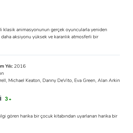
li klasik animasyonunun gerçek oyuncularla yeniden
 daha aksiyonu yüksek ve karanlık atmosferli bir
m Yılı:
2016
on
rell, Michael Keaton, Danny DeVito, Eva Green, Alan Arkin
İ
3 +
gi gören harika bir çocuk kitabından uyarlanan harika bir