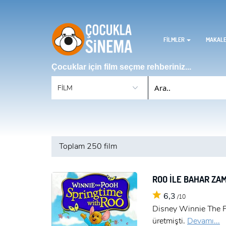
FİLMLER
MAKAL
Çocuklar için film seçme rehberiniz...
Toplam
250 film
ROO İLE BAHAR ZA
6,3
/10
Disney Winnie The Po
üretmişti.
Devamı...