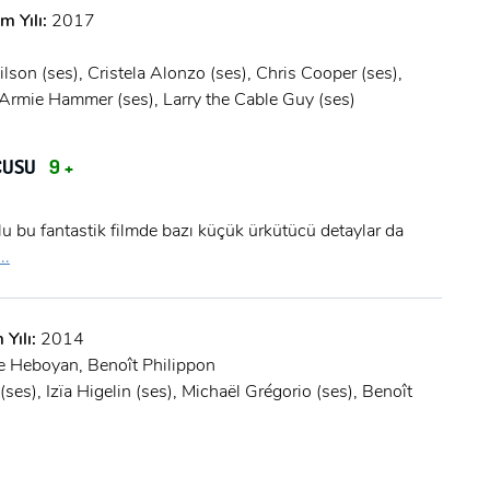
Şifre:
m Yılı:
2017
Şifre:
on (ses), Cristela Alonzo (ses), Chris Cooper (ses),
, Armie Hammer (ses), Larry the Cable Guy (ses)
Beni Hatırla
Şifremi Unuttum ?
CUSU
9 +
ÜYE OL
GIRIŞ
olu bu fantastik filmde bazı küçük ürkütücü detaylar da
GIRIŞ
..
 Yılı:
2014
e Heboyan, Benoît Philippon
ses), Izïa Higelin (ses), Michaël Grégorio (ses), Benoît