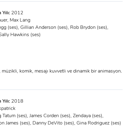
 Yılı:
2012
auer, Max Lang
gg (ses), Gillian Anderson (ses), Rob Brydon (ses),
 Sally Hawkins (ses)
 müzikli, komik, mesajı kuvvetli ve dinamik bir animasyon.
 Yılı:
2018
kpatrick
 Tatum (ses), James Corden (ses), Zendaya (ses),
n James (ses), Danny DeVito (ses), Gina Rodriguez (ses)