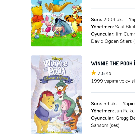
Süre:
2004 dk.
Ya
Yönetmen:
Saul Blin
Oyuncular:
Jim Cumm
David Ogden Stiers (
WINNIE THE POOH İ
7,5
/10
1999 yapımı ve ev si
Süre:
59 dk.
Yapım
Yönetmen:
Jun Falke
Oyuncular:
Gregg Be
Sansom (ses)