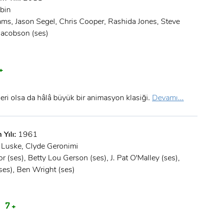
bin
s, Jason Segel, Chris Cooper, Rashida Jones, Steve
 Jacobson (ses)
+
eri olsa da hâlâ büyük bir animasyon klasiği.
Devamı...
 Yılı:
1961
 Luske, Clyde Geronimi
r (ses), Betty Lou Gerson (ses), J. Pat O'Malley (ses),
es), Ben Wright (ses)
A
7 +