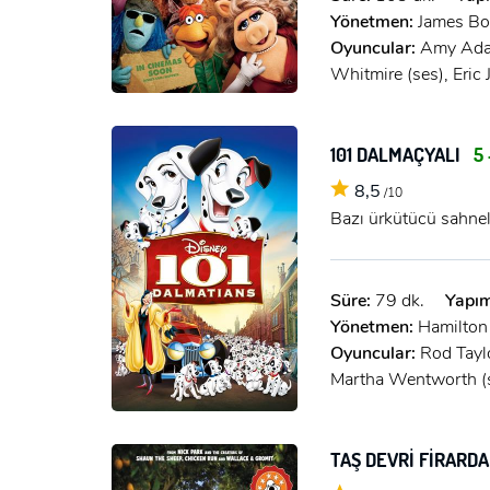
Yönetmen:
James Bo
Oyuncular:
Amy Adam
Whitmire (ses), Eric
101 DALMAÇYALI
5 
8,5
/10
Bazı ürkütücü sahnel
Süre:
79 dk.
Yapım
Yönetmen:
Hamilton
Oyuncular:
Rod Taylo
Martha Wentworth (s
TAŞ DEVRİ FİRARD