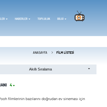
ELER
HABERLER
TOPLULUK
BILGI
ANASAYFA
FILM LISTESI
Akıllı Sıralama
MANI
4 +
oh filmlerinin bazılarını doğrudan ev sineması için