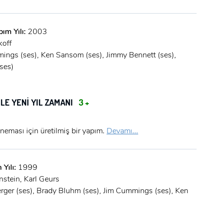
pım Yılı:
2003
koff
ings (ses), Ken Sansom (ses), Jimmy Bennett (ses),
ses)
LE YENİ YIL ZAMANI
3 +
neması için üretilmiş bir yapım.
Devamı...
 Yılı:
1999
nstein, Karl Geurs
rger (ses), Brady Bluhm (ses), Jim Cummings (ses), Ken