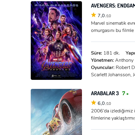
AVENGERS: ENDGA
7,0
/10
Marvel sinematik evr
omurgasını bu filmle
Süre:
181 dk.
Yapı
Yönetmen:
Anthony 
Oyuncular:
Robert D
Scarlett Johansson, 
ARABALAR 3
7 +
6,0
/10
2006’da izlediğimiz 
filmlerine yaklaştırmı