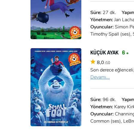
Süre:
27 dk.
Yapım
Yönetmen:
Jan Lach
Oyuncular:
Simon Pe
Timothy Spall (ses),
KÜÇÜK AYAK
6 +
8,0
/10
Son derece eğlenceli,
Devamı...
Süre:
96 dk.
Yapım
Yönetmen:
Karey Kir
Oyuncular:
Channing
Common (ses), LeBro