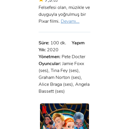
7,5
/10
Felsefesi olan, müzikle ve
duyguyla yoğrulmuş bir
Pixar filmi.
Devamı...
Süre:
100 dk.
Yapım
Yılı:
2020
Yönetmen:
Pete Docter
Oyuncular:
Jamie Foxx
(ses), Tina Fey (ses),
Graham Norton (ses),
Alice Braga (ses), Angela
Bassett (ses)