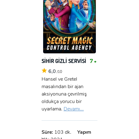
SİHİR GİZLİ SERVİSİ
7 +
6,0
/10
Hansel ve Gretel
masalından bir ajan
aksiyonuna çevrilmiş
oldukça yorucu bir
uyarlama.
Devamı...
Süre:
103 dk.
Yapım