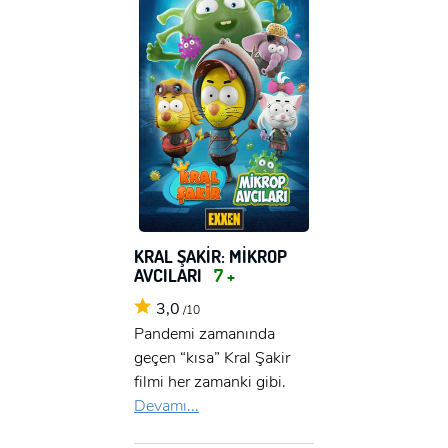
KRAL ŞAKİR: MİKROP
AVCILARI
7 +
3,0
/10
Pandemi zamanında
geçen “kısa” Kral Şakir
filmi her zamanki gibi.
Devamı...