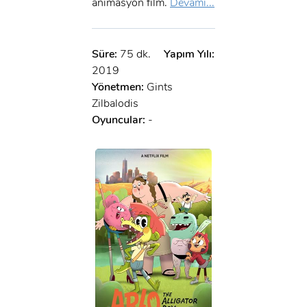
animasyon film.
Devamı...
Süre:
75 dk.
Yapım Yılı:
2019
Yönetmen:
Gints
Zilbalodis
Oyuncular:
-