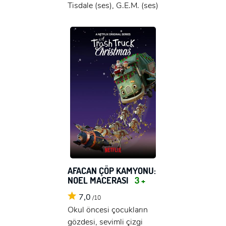
Tisdale (ses), G.E.M. (ses)
AFACAN ÇÖP KAMYONU:
NOEL MACERASI
3 +
7,0
/10
Okul öncesi çocukların
gözdesi, sevimli çizgi