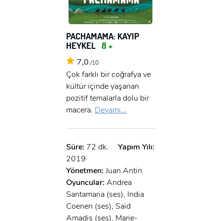
PACHAMAMA: KAYIP
HEYKEL
8 +
7,0
/10
Çok farklı bir coğrafya ve
kültür içinde yaşanan
pozitif temalarla dolu bir
macera.
Devamı...
Süre:
72 dk.
Yapım Yılı:
2019
Yönetmen:
Juan Antin
Oyuncular:
Andrea
Santamaria (ses), India
Coenen (ses), Saïd
Amadis (ses), Marie-