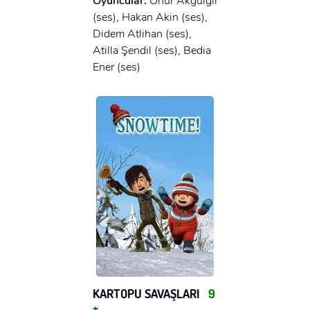
Oyuncular:
Onur Akgülgil
(ses), Hakan Akin (ses),
Didem Atlihan (ses),
Atilla Şendil (ses), Bedia
Ener (ses)
KARTOPU SAVAŞLARI
9
+