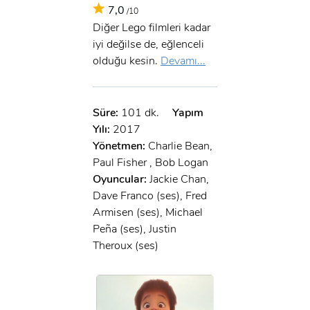
7,0
/10
Diğer Lego filmleri kadar
iyi değilse de, eğlenceli
olduğu kesin.
Devamı...
Süre:
101 dk.
Yapım
Yılı:
2017
Yönetmen:
Charlie Bean,
Paul Fisher , Bob Logan
Oyuncular:
Jackie Chan,
Dave Franco (ses), Fred
Armisen (ses), Michael
Peña (ses), Justin
Theroux (ses)