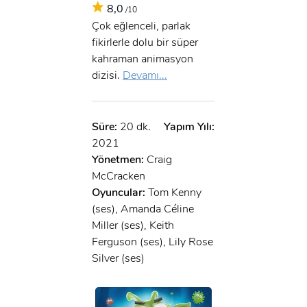
8,0
/10
Çok eğlenceli, parlak
fikirlerle dolu bir süper
kahraman animasyon
dizisi.
Devamı...
Süre:
20 dk.
Yapım Yılı:
2021
Yönetmen:
Craig
McCracken
Oyuncular:
Tom Kenny
(ses), Amanda Céline
Miller (ses), Keith
Ferguson (ses), Lily Rose
Silver (ses)