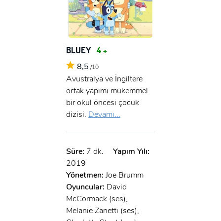
BLUEY
4 +
8,5
/10
Avustralya ve İngiltere
ortak yapımı mükemmel
bir okul öncesi çocuk
dizisi.
Devamı...
Süre:
7 dk.
Yapım Yılı:
2019
Yönetmen:
Joe Brumm
Oyuncular:
David
McCormack (ses),
Melanie Zanetti (ses),