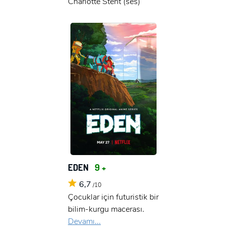
Charlotte Stent (ses)
EDEN
9 +
6,7
/10
Çocuklar için futuristik bir
bilim-kurgu macerası.
Devamı...