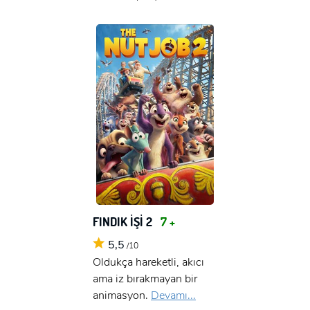
FINDIK İŞİ 2
7 +
5,5
/10
Oldukça hareketli, akıcı
ama iz bırakmayan bir
animasyon.
Devamı...