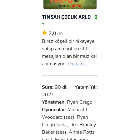
TİMSAH ÇOCUK ARLO
9
+
7,0
/10
Biraz köşeli bir hikayeye
sahip ama bol pozitif
mesajları olan bir müzikal
animasyon.
Devamı...
Süre:
90 dk.
Yapım Yılı:
2021
Yönetmen:
Ryan Crego
Oyuncular:
Michael J.
Woodard (ses), Ryan
x
Crego (ses), Dee Bradley
ÜYE OL
Baker (ses), Annie Potts
(ses), Fred Tatasciore