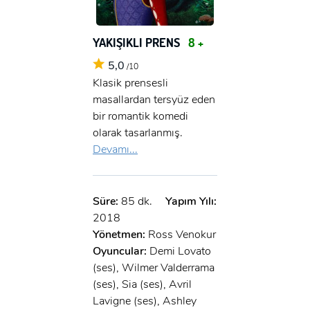
YAKIŞIKLI PRENS
8 +
5,0
/10
Klasik prensesli
masallardan tersyüz eden
bir romantik komedi
olarak tasarlanmış.
Devamı...
Süre:
85 dk.
Yapım Yılı:
2018
Yönetmen:
Ross Venokur
Oyuncular:
Demi Lovato
(ses), Wilmer Valderrama
(ses), Sia (ses), Avril
Lavigne (ses), Ashley