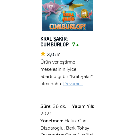
KRAL ŞAKİR:
CUMBURLOP
7 +
3,0
/10
Ürün yerleştirme
meselesinin iyice
abartıldığı bir “Kral Şakir”
filmi daha.
Devamı...
Süre:
36 dk.
Yapım Yılı:
2021
Yönetmen:
Haluk Can
Dizdaroglu, Berk Tokay