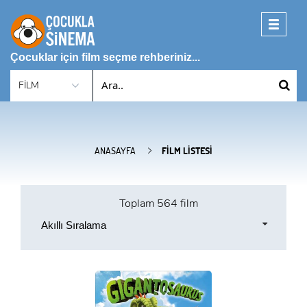
Toggle
navigati
Çocuklar için film seçme rehberiniz...
ANASAYFA
FILM LISTESI
Toplam
564 film
Akıllı Sıralama