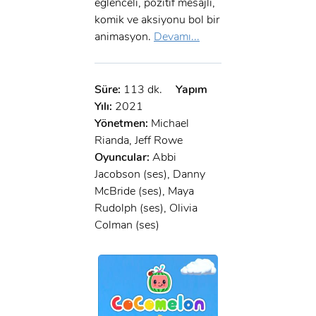
eğlenceli, pozitif mesajlı,
komik ve aksiyonu bol bir
animasyon.
Devamı...
Süre:
113 dk.
Yapım
Yılı:
2021
Yönetmen:
Michael
Rianda, Jeff Rowe
Oyuncular:
Abbi
Jacobson (ses), Danny
McBride (ses), Maya
Rudolph (ses), Olivia
Colman (ses)