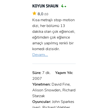
x
GIRIŞ YAP
KOYUN SHAUN
4 +
Ad Soyad:
8,0
/10
E-Posta:
Kısa metrajlı stop-motion
dizi, her bölümü 13
E-Posta:
dakika olan çok eğlenceli,
eğitimden çok eğlence
Şifre:
amaçlı yapılmış renkli bir
Şifre:
komedi dizisidir.
Devamı...
Beni Hatırla
Şifremi Unuttum ?
ÜYE OL
Süre:
7 dk.
Yapım Yılı:
GIRIŞ
2007
Yönetmen:
David Fine,
GIRIŞ
Alison Snowden, Richard
Starzak
Oyuncular:
John Sparkes
(ses), Richard Webber