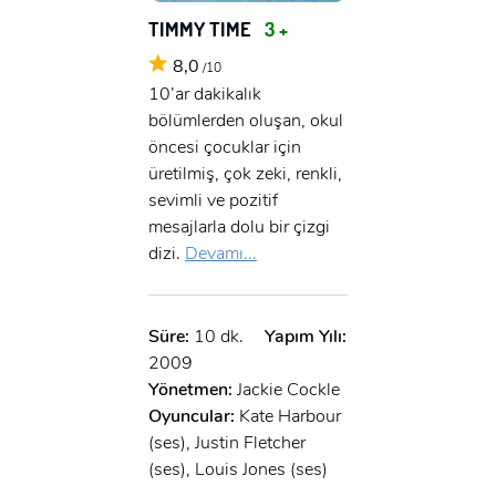
TIMMY TIME
3 +
8,0
/10
10’ar dakikalık
bölümlerden oluşan, okul
öncesi çocuklar için
üretilmiş, çok zeki, renkli,
sevimli ve pozitif
mesajlarla dolu bir çizgi
dizi.
Devamı...
Süre:
10 dk.
Yapım Yılı:
2009
Yönetmen:
Jackie Cockle
Oyuncular:
Kate Harbour
(ses), Justin Fletcher
(ses), Louis Jones (ses)