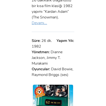
26 dakikalık olağanüstü
bir kısa film klasiği 1982
yapımı “Kardan Adam”
(The Snowman).
Devamı...
Süre:
26 dk.
Yapım Yılı:
1982
Yönetmen:
Dianne
Jackson, Jimmy T.
Murakami
Oyuncular:
David Bowie,
Raymond Briggs (ses)