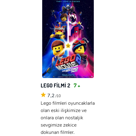
LEGO FİLMİ 2
7 +
7,2
/10
Lego filmleri oyuncaklarla
olan eski ilişkimize ve
onlara olan nostaljik
sevgimize zekice
dokunan filmler.