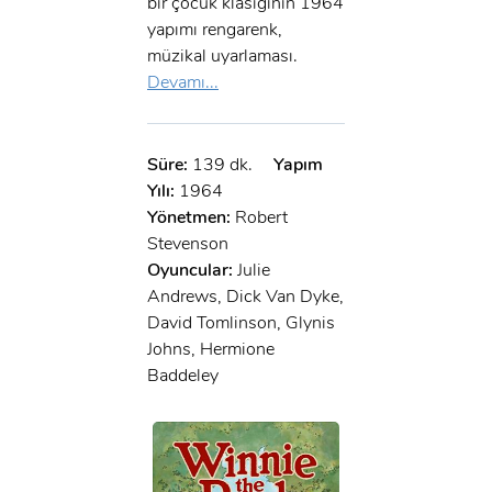
bir çocuk klasiğinin 1964
yapımı rengarenk,
müzikal uyarlaması.
Devamı...
Süre:
139 dk.
Yapım
Yılı:
1964
Yönetmen:
Robert
Stevenson
Oyuncular:
Julie
Andrews, Dick Van Dyke,
David Tomlinson, Glynis
Johns, Hermione
Baddeley