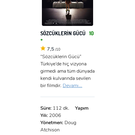
SÖZCÜKLERİN GÜCÜ
10
+
7,5
/10
“Sözcüklerin Gücü”
Türkiye’de hiç vizyona
girmedi ama tüm dünyada
kendi kulvarında sevilen
bir filmdir.
Devamı...
Süre:
112 dk.
Yapım
Yılı:
2006
Yönetmen:
Doug
Atchison