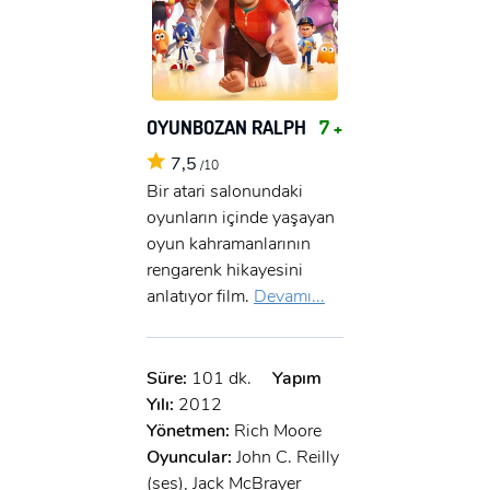
OYUNBOZAN RALPH
7 +
7,5
/10
Bir atari salonundaki
oyunların içinde yaşayan
oyun kahramanlarının
rengarenk hikayesini
anlatıyor film.
Devamı...
Süre:
101 dk.
Yapım
Yılı:
2012
Yönetmen:
Rich Moore
Oyuncular:
John C. Reilly
(ses), Jack McBrayer