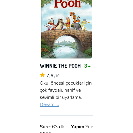
WINNIE THE POOH
3 +
7,6
/10
Okul öncesi çocuklar için
çok faydalı, nahif ve
sevimli bir uyarlama.
Devamı...
Süre:
63 dk.
Yapım Yılı: