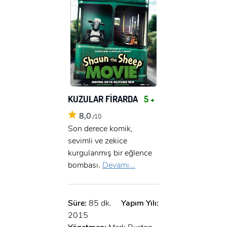
KUZULAR FİRARDA
5 +
8,0
/10
Son derece komik,
sevimli ve zekice
kurgulanmış bir eğlence
bombası.
Devamı...
Süre:
85 dk.
Yapım Yılı:
2015