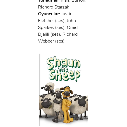
Yönetmen:
Mark Burton,
Richard Starzak
Oyuncular:
Justin
Fletcher (ses), John
Sparkes (ses), Omid
Djalili (ses), Richard
Webber (ses)
x
ÜYE OL