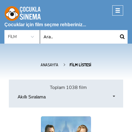
Toggle
navigati
Çocuklar için film seçme rehberiniz...
ANASAYFA
FILM LISTESI
Toplam
1038 film
Akıllı Sıralama