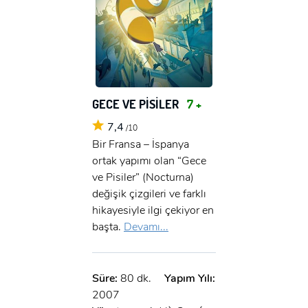
GECE VE PİSİLER
7 +
7,4
/10
Bir Fransa – İspanya
ortak yapımı olan “Gece
ve Pisiler” (Nocturna)
değişik çizgileri ve farklı
hikayesiyle ilgi çekiyor en
başta.
Devamı...
Süre:
80 dk.
Yapım Yılı:
2007