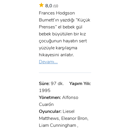
8,0
/10
Frances Hodgson
Burnett’ın yazdığı “Küçük
Prenses” el bebek gül
bebek büyütülen bir kız
çocuğunun hayatın sert
yüzüyle karşılaşma
hikayesini anlatır.
Devamı...
Süre:
97 dk.
Yapım Yılı:
1995
Yönetmen:
Alfonso
Cuarón
Oyuncular:
Liesel
Matthews, Eleanor Bron,
Liam Cunningham ,