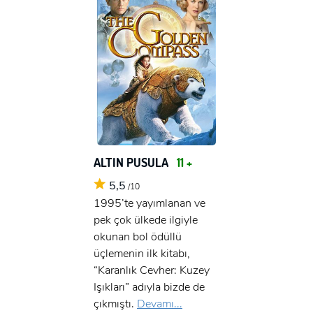
ALTIN PUSULA
11 +
5,5
/10
1995’te yayımlanan ve
pek çok ülkede ilgiyle
okunan bol ödüllü
üçlemenin ilk kitabı,
“Karanlık Cevher: Kuzey
Işıkları” adıyla bizde de
çıkmıştı.
Devamı...