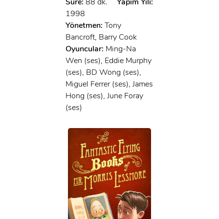
Süre:
88 dk.
Yapım Yılı:
1998
Yönetmen:
Tony
Bancroft, Barry Cook
Oyuncular:
Ming-Na
Wen (ses), Eddie Murphy
(ses), BD Wong (ses),
Miguel Ferrer (ses), James
Hong (ses), June Foray
(ses)