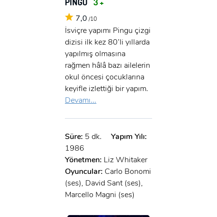
PINGU
3 +
7,0
/10
İsviçre yapımı Pingu çizgi
dizisi ilk kez 80’li yıllarda
yapılmış olmasına
rağmen hâlâ bazı ailelerin
okul öncesi çocuklarına
keyifle izlettiği bir yapım.
Devamı...
Süre:
5 dk.
Yapım Yılı:
1986
Yönetmen:
Liz Whitaker
Oyuncular:
Carlo Bonomi
(ses), David Sant (ses),
Marcello Magni (ses)