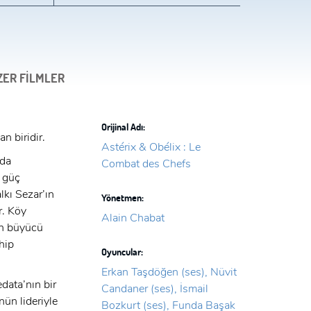
ZER FİLMLER
Orijinal Adı:
n biridir.
Astérix & Obélix : Le
rda
Combat des Chefs
r güç
lkı Sezar’ın
Yönetmen:
r. Köy
Alain Chabat
an büyücü
hip
Oyuncular:
Erkan Taşdöğen (ses), Nüvit
data’nın bir
Candaner (ses), İsmail
nün lideriyle
Bozkurt (ses), Funda Başak