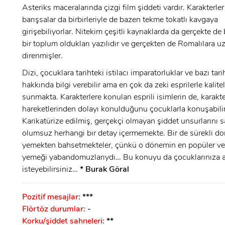
Asteriks maceralarında çizgi film şiddeti vardır. Karakterl
barışsalar da birbirleriyle de bazen tekme tokatlı kavgaya
ÜYE OL
GIRIŞ
girişebiliyorlar. Nitekim çeşitli kaynaklarda da gerçekte de 
bir toplum oldukları yazılıdır ve gerçekten de Romalılara u
GIRIŞ
direnmişler.
Dizi, çocuklara tarihteki istilacı imparatorluklar ve bazı tarih
hakkında bilgi verebilir ama en çok da zeki esprilerle kalitel
sunmakta. Karakterlere konulan esprili isimlerin de, karakte
hareketlerinden dolayı konulduğunu çocuklarla konuşabilir
Karikatürize edilmiş, gerçekçi olmayan şiddet unsurlarını
olumsuz herhangi bir detay içermemekte. Bir de sürekli d
yemekten bahsetmekteler, çünkü o dönemin en popüler ve 
yemeği yabandomuzlarıydı… Bu konuyu da çocuklarınıza 
isteyebilirsiniz…
* Burak Göral
Pozitif mesajlar:
***
Flörtöz durumlar:
-
Korku/şiddet sahneleri:
**