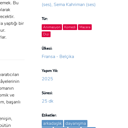
lemek. Bu
(ses), Sema Kahriman (ses)
olarak
ecektir.
Tür:
a yaptığı bir
Animasyon
Komedi
Macera
ur.
Dizi
lar.
Ülkesi:
Fransa - Belçika
Yapım Yılı:
ratıcıları
2025
âyelerinin
 romanın
Süresi:
komik ve
25 dk
m, başarılı
Etiketler:
enişin,
arkadaşlık
dayanışma
 bütün