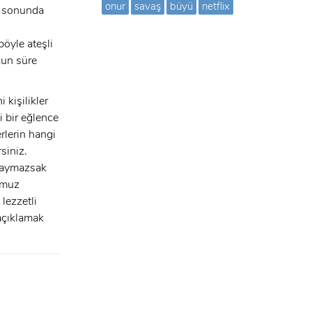
onur
savaş
büyü
netflix
er sonunda
böyle ateşli
zun süre
i kişilikler
i bir eğlence
rlerin hangi
siniz.
 saymazsak
omuz
lezzetli
açıklamak