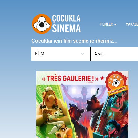
FİLMLER
MAKAL
Çocuklar için film seçme rehberiniz...