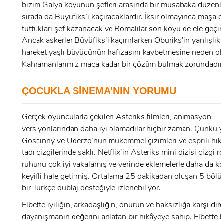
bizim Galya köyünün şefleri arasında bir müsabaka düzen
sırada da Büyüfiks’i kaçıracaklardır. İksir olmayınca maşa 
tuttukları şef kazanacak ve Romalılar son köyü de ele geçir
x
Ancak askerler Büyüfiks’i kaçırırlarken Oburiks’in yanlışlıkl
ÜYE OL
hareket yaşlı büyücünün hafızasını kaybetmesine neden ol
Kahramanlarımız maça kadar bir çözüm bulmak zorundadır
x
GIRIŞ YAP
ÇOCUKLA SİNEMA'NIN YORUMU
Ad Soyad:
Gerçek oyuncularla çekilen Asteriks filmleri, animasyon
E-Posta:
versiyonlarından daha iyi olamadılar hiçbir zaman. Çünkü ya
E-Posta:
Goscinny ve Uderzo’nun mükemmel çizimleri ve esprili hik
tadı çizgilerinde saklı. Netflix’in Asteriks mini dizisi çizgi
ruhunu çok iyi yakalamış ve yerinde eklemelerle daha da 
Şifre:
keyifli hale getirmiş. Ortalama 25 dakikadan oluşan 5 bölü
Şifre:
bir Türkçe dublaj desteğiyle izlenebiliyor.
Elbette iyiliğin, arkadaşlığın, onurun ve haksızlığa karşı dir
Beni Hatırla
Şifremi Unuttum ?
dayanışmanın değerini anlatan bir hikâyeye sahip. Elbette