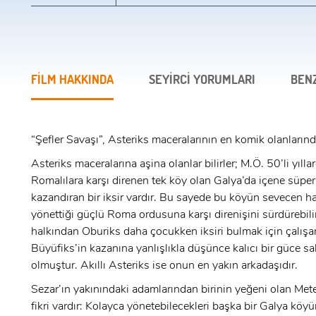
FİLM HAKKINDA
SEYİRCİ YORUMLARI
BEN
“Şefler Savaşı”, Asteriks maceralarının en komik olanlarında
Asteriks maceralarına aşina olanlar bilirler; M.Ö. 50’li yılla
Romalılara karşı direnen tek köy olan Galya’da içene süpe
kazandıran bir iksir vardır. Bu sayede bu köyün sevecen ha
yönettiği güçlü Roma ordusuna karşı direnişini sürdürebili
halkından Oburiks daha çocukken iksiri bulmak için çalış
Büyüfiks’in kazanına yanlışlıkla düşünce kalıcı bir güce sa
olmuştur. Akıllı Asteriks ise onun en yakın arkadaşıdır.
Sezar’ın yakınındaki adamlarından birinin yeğeni olan Mete
fikri vardır: Kolayca yönetebilecekleri başka bir Galya köyü