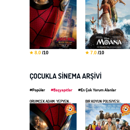
8.0
/10
7.0
/10
ÇOCUKLA SINEMA ARŞIVI
#Popüler
#Başyapıtlar
#En Çok Yorum Alanlar
ÖRÜMCEK ADAM: YEPYEN...
BİR KOYUN POLİSİYESİ...