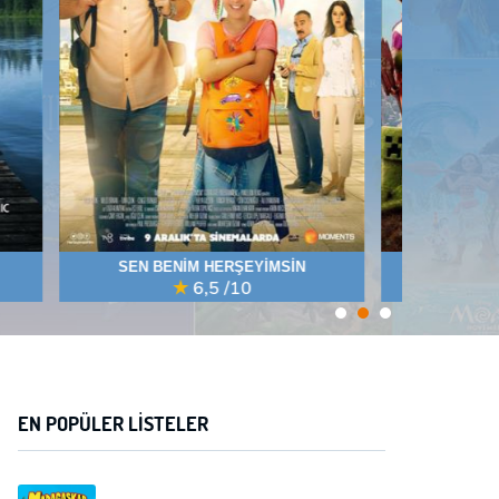
N
BİR MINECRAFT FİLMİ
7,0
/10
EN POPÜLER LISTELER