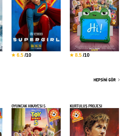
6.5
/10
8.5
/10
HEPSINI GÖR
OYUNCAK HİKAYESİ 5
KURTULUŞ PROJESİ