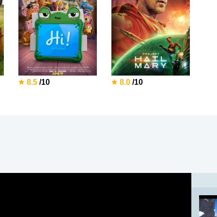
8.5
/10
8.0
/10
x
ÜYE OL
x
GIRIŞ YAP
Ad Soyad:
E-Posta:
E-Posta: