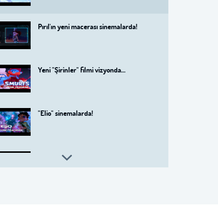
Pırıl'ın yeni macerası sinemalarda!
Yeni "Şirinler" filmi vizyonda...
"Elio" sinemalarda!
Lilo ve Stiç ile yeniden!
Yeni "Köstebekgiller" sinemalarda!