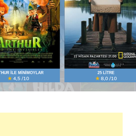
25 LİTRE
SEN BENİM HERŞEYİMSİ
8,0
/10
6,5
/10