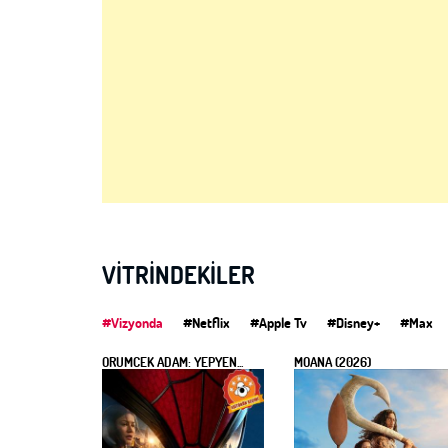
VITRINDEKILER
#Vizyonda
#Netflix
#Apple Tv
#Disney+
#Max
ÖRÜMCEK ADAM: YEPYEN...
MOANA (2026)