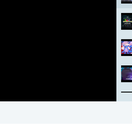
Şifre:
Şifre:
Beni Hatırla
Şifremi Unuttum ?
ÜYE OL
GIRIŞ
GIRIŞ