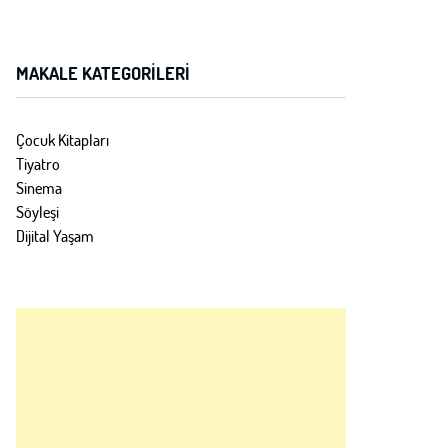
Minecraft filmi 4 Nisan'da!
MAKALE KATEGORILERI
Çocuk Kitapları
Paddington ile 3. randevu
Tiyatro
Sinema
Söyleşi
Pamuk Prenses 21 Mart'ta!
Dijital Yaşam
Köpek Adam sinemalarda!
"Mufasa: Aslan Kral" sinemalarda!