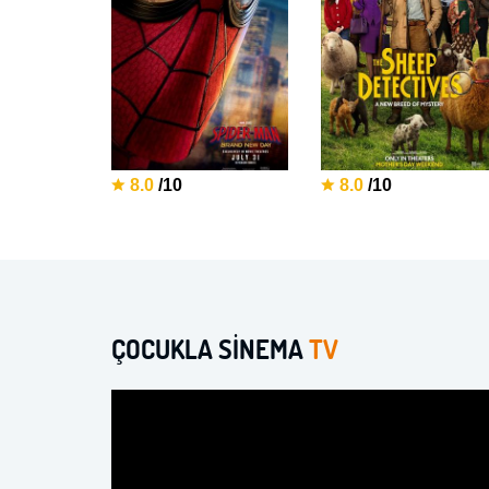
8.0
/10
8.0
/10
ÇOCUKLA SİNEMA
TV