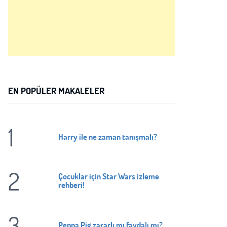
Nasreddin Hoca üçüncü kez sinemalarda!
"Wicked" sinemalarda!
EN POPÜLER MAKALELER
"Baba Beni Güldürsene" geliyor!
1
Harry ile ne zaman tanışmalı?
"Mustafa" sinemalarda!
2
Çocuklar için Star Wars izleme
rehberi!
"Pırıl: Sayıların Gizemi" sinemalarda!
3
Peppa Pig zararlı mı faydalı mı?