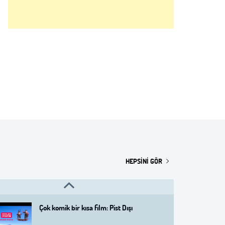
Bir animasyon klasiği: "The Snowman"
Yekta Kopan'ın Burak Göral'la yaptığı
söyleşi
HEPSINI GÖR
Sinemascope: Burak Göral ile söyleşi
Çok komik bir kısa film: Pist Dışı