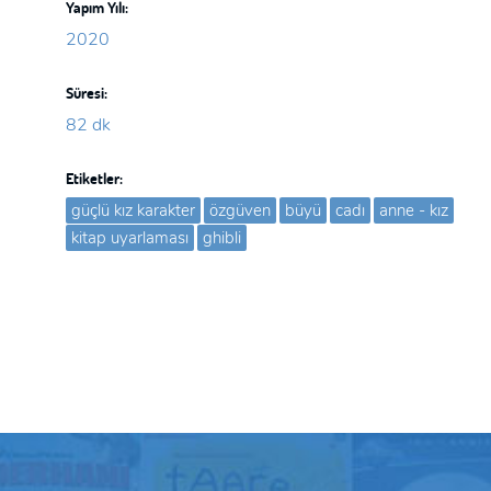
Yapım Yılı:
2020
Süresi:
82 dk
Etiketler:
güçlü kız karakter
özgüven
büyü
cadı
anne - kız
kitap uyarlaması
ghibli