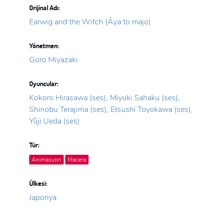
Orijinal Adı:
Earwig and the Witch (Âya to majo)
Yönetmen:
Goro Miyazaki
Oyuncular:
Kokoro Hirasawa (ses), Miyuki Sahaku (ses),
Shinobu Terajima (ses), Etsushi Toyokawa (ses),
Yûji Ueda (ses)
Tür:
Animasyon
Macera
Ülkesi:
Japonya