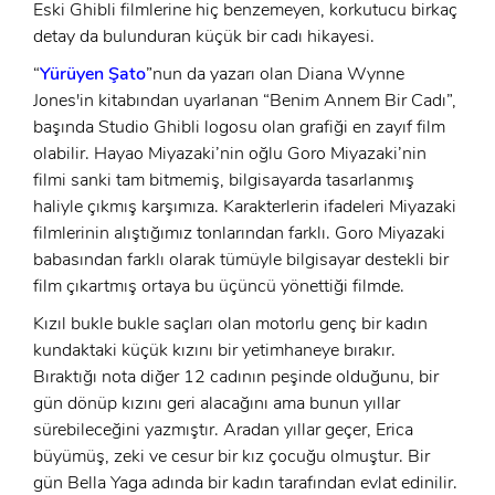
Eski Ghibli filmlerine hiç benzemeyen, korkutucu birkaç
detay da bulunduran küçük bir cadı hikayesi.
“
Yürüyen Şato
”nun da yazarı olan Diana Wynne
Jones'in kitabından uyarlanan “Benim Annem Bir Cadı”,
başında Studio Ghibli logosu olan grafiği en zayıf film
olabilir. Hayao Miyazaki’nin oğlu Goro Miyazaki’nin
filmi sanki tam bitmemiş, bilgisayarda tasarlanmış
haliyle çıkmış karşımıza. Karakterlerin ifadeleri Miyazaki
filmlerinin alıştığımız tonlarından farklı. Goro Miyazaki
babasından farklı olarak tümüyle bilgisayar destekli bir
film çıkartmış ortaya bu üçüncü yönettiği filmde.
Kızıl bukle bukle saçları olan motorlu genç bir kadın
kundaktaki küçük kızını bir yetimhaneye bırakır.
Bıraktığı nota diğer 12 cadının peşinde olduğunu, bir
gün dönüp kızını geri alacağını ama bunun yıllar
sürebileceğini yazmıştır. Aradan yıllar geçer, Erica
x
ÜYE OL
büyümüş, zeki ve cesur bir kız çocuğu olmuştur. Bir
gün Bella Yaga adında bir kadın tarafından evlat edinilir.
x