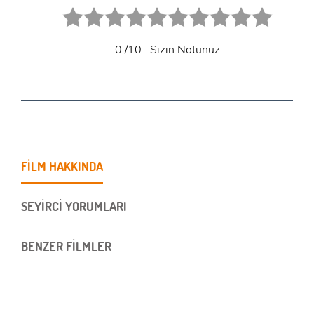
1 star.
2 stars.
3 stars.
4 stars.
5 stars.
6 star.
7 star.
8 star.
9 star.
10 star.
0
/10
Sizin Notunuz
FİLM HAKKINDA
SEYİRCİ YORUMLARI
BENZER FİLMLER