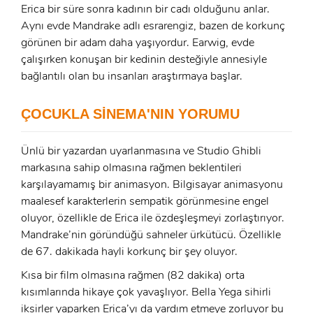
Erica bir süre sonra kadının bir cadı olduğunu anlar.
GIRIŞ YAP
Ad Soyad:
Aynı evde Mandrake adlı esrarengiz, bazen de korkunç
görünen bir adam daha yaşıyordur. Earwig, evde
E-Posta:
çalışırken konuşan bir kedinin desteğiyle annesiyle
E-Posta:
bağlantılı olan bu insanları araştırmaya başlar.
Şifre:
ÇOCUKLA SİNEMA'NIN YORUMU
Şifre:
Ünlü bir yazardan uyarlanmasına ve Studio Ghibli
markasına sahip olmasına rağmen beklentileri
Beni Hatırla
Şifremi Unuttum ?
karşılayamamış bir animasyon. Bilgisayar animasyonu
maalesef karakterlerin sempatik görünmesine engel
ÜYE OL
GIRIŞ
oluyor, özellikle de Erica ile özdeşleşmeyi zorlaştırıyor.
Mandrake’nin göründüğü sahneler ürkütücü. Özellikle
GIRIŞ
de 67. dakikada hayli korkunç bir şey oluyor.
Kısa bir film olmasına rağmen (82 dakika) orta
kısımlarında hikaye çok yavaşlıyor. Bella Yega sihirli
iksirler yaparken Erica’yı da yardım etmeye zorluyor bu