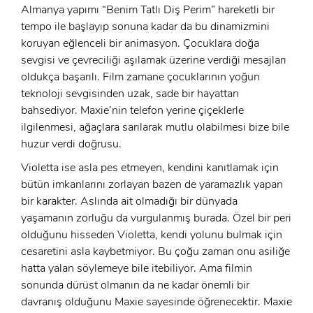
Almanya yapımı “Benim Tatlı Diş Perim” hareketli bir
E-Posta:
tempo ile başlayıp sonuna kadar da bu dinamizmini
koruyan eğlenceli bir animasyon. Çocuklara doğa
E-Posta:
sevgisi ve çevreciliği aşılamak üzerine verdiği mesajları
oldukça başarılı. Film zamane çocuklarının yoğun
Şifre:
teknoloji sevgisinden uzak, sade bir hayattan
Şifre:
bahsediyor. Maxie’nin telefon yerine çiçeklerle
ilgilenmesi, ağaçlara sarılarak mutlu olabilmesi bize bile
huzur verdi doğrusu.
Beni Hatırla
Şifremi Unuttum ?
Violetta ise asla pes etmeyen, kendini kanıtlamak için
ÜYE OL
GIRIŞ
bütün imkanlarını zorlayan bazen de yaramazlık yapan
bir karakter. Aslında ait olmadığı bir dünyada
yaşamanın zorluğu da vurgulanmış burada. Özel bir peri
GIRIŞ
olduğunu hisseden Violetta, kendi yolunu bulmak için
cesaretini asla kaybetmiyor. Bu çoğu zaman onu asiliğe
hatta yalan söylemeye bile itebiliyor. Ama filmin
sonunda dürüst olmanın da ne kadar önemli bir
davranış olduğunu Maxie sayesinde öğrenecektir. Maxie