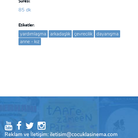
Süresi:
85 dk
Etiketler:
yardımlaşma
arkadaşlık
çevrecilik
dayanışma
anne - kız
Reklam ve İletişim: iletisim@cocuklasinema.com