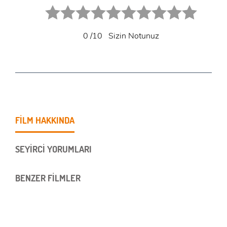
1 star.
2 stars.
3 stars.
4 stars.
5 stars.
6 star.
7 star.
8 star.
9 star.
10 star.
0
/10
Sizin Notunuz
FİLM HAKKINDA
SEYİRCİ YORUMLARI
BENZER FİLMLER