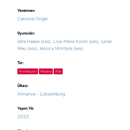
Yönetmen:
Caroline Origer
Oyuncular:
Jella Haase (ses), Lisa-Marie Koroll (ses), Julian
Mau (ses), Jessica McIntyre (ses)
Tür:
Animasyon
Macera
Aile
Ülkesi:
Almanya - Lüksemburg
Yapım Yılı:
2022