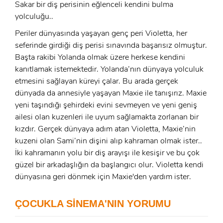
Sakar bir diş perisinin eğlenceli kendini bulma
yolculuğu..
Periler dünyasında yaşayan genç peri Violetta, her
seferinde girdiği diş perisi sınavında başarısız olmuştur.
Başta rakibi Yolanda olmak üzere herkese kendini
kanıtlamak istemektedir. Yolanda’nın dünyaya yolculuk
etmesini sağlayan küreyi çalar. Bu arada gerçek
dünyada da annesiyle yaşayan Maxie ile tanışırız. Maxie
yeni taşındığı şehirdeki evini sevmeyen ve yeni geniş
ailesi olan kuzenleri ile uyum sağlamakta zorlanan bir
kızdır. Gerçek dünyaya adım atan Violetta, Maxie’nin
kuzeni olan Sami’nin dişini alıp kahraman olmak ister..
İki kahramanın yolu bir diş arayışı ile kesişir ve bu çok
güzel bir arkadaşlığın da başlangıcı olur. Violetta kendi
x
dünyasına geri dönmek için Maxie'den yardım ister.
ÜYE OL
x
ÇOCUKLA SİNEMA'NIN YORUMU
GIRIŞ YAP
Ad Soyad: