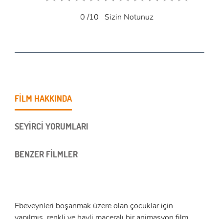
0
/10
Sizin Notunuz
FİLM HAKKINDA
SEYİRCİ YORUMLARI
BENZER FİLMLER
Ebeveynleri boşanmak üzere olan çocuklar için
yapılmış, renkli ve hayli maceralı bir animasyon film.