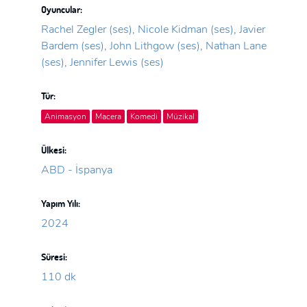
Oyuncular:
Rachel Zegler (ses), Nicole Kidman (ses), Javier
Bardem (ses), John Lithgow (ses), Nathan Lane
(ses), Jennifer Lewis (ses)
Tür:
Animasyon
Macera
Komedi
Müzikal
Ülkesi:
ABD - İspanya
Yapım Yılı:
2024
Süresi:
110 dk