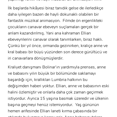
İlk başlarda hikâyesi biraz tanıdık gelse de ilerledikçe
daha iyileşen bazen de hayli dokunaklı olabilen bir
fantastik müzikal animasyon. Filmde ön ergenlikteki
çocukların canavar ebeveyn suçlamaları gerçek bir
anlam kazandırılmış. Yani ana kahraman Ellian
ebeveynlerini canavar olarak tanımlarken, biraz haklı.
Çünkü bir yıl önce, ormanda gezinirken, kraliçe anne ve
kral babası bir büyü yüzünden son derece gürültücü ve
iri canavarlara dönüşmüşlerdir.
Kraliyet danışmanı Bolinar’ın yardımıyla prenses, anne
ve babasını yılın büyük bir bölümünde saklamayı
başardığı için, krallıkları Lumbria halkının bu
değişimden haberi yoktur. Ellian, anne ve babasının eski
halini özlemiştir ve onlarla daha çok zaman geçirmek
istiyordur. Ayrıca 15 yaşına basmak üzeredir ve ülkenin
başına geçmeyi henüz istemiyordur. Yaş gününün
hemen arifesinde Ellian laneti kırma çabasında bir