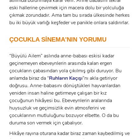
atılımda bulunmaya karar verir. Anne babasını tekrar
eski hallerine çevirmek için macera dolu bir yolculuğa
çıkmak zorundadır. Ama tam bu sırada ülkesinde herkes
bu iki büyük varlığı keşfeder ve panikle onlara saldırırlar.
x
ÜYE OL
ÇOCUKLA SİNEMA'NIN YORUMU
x
GIRIŞ YAP
Ad Soyad:
“Büyülü Ailem” aslında anne-babası eskisi kadar
geçinemeyen ebeveynlerin arasında kalan ergen
E-Posta:
çocukların çabasından yola çıkılmış gibi duruyor. Bu
anlamda biraz da “
Ruhların Kaçışı
”nı akla getiriyor
E-Posta:
doğrusu. Anne-babasını dönüştükleri hayvanlardan
yeniden insan haline getirmeye çalışan bir kız
Şifre:
çocuğunun hikâyesi bu. Ebeveynlerin aralarında
Şifre:
huysuzluk ve geçimsizlik evin atmosferini ve
çocuklarının mutluluğunu bozuyor elbette. O da bu
duruma son vermek için çabalıyor.
Beni Hatırla
Şifremi Unuttum ?
Hikâye rayına oturana kadar biraz zaman kaybedilmiş ve
ÜYE OL
GIRIŞ