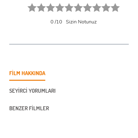
1 star.
2 stars.
3 stars.
4 stars.
5 stars.
6 star.
7 star.
8 star.
9 star.
10 star.
0
/10
Sizin Notunuz
FİLM HAKKINDA
SEYİRCİ YORUMLARI
BENZER FİLMLER