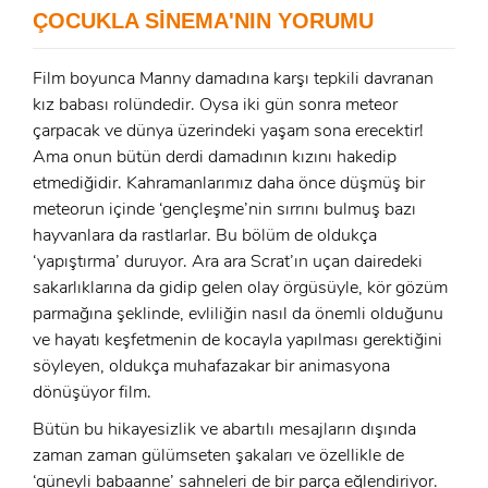
ÇOCUKLA SİNEMA'NIN YORUMU
E-Posta:
E-Posta:
Film boyunca Manny damadına karşı tepkili davranan
kız babası rolündedir. Oysa iki gün sonra meteor
Şifre:
çarpacak ve dünya üzerindeki yaşam sona erecektir!
Ama onun bütün derdi damadının kızını hakedip
Şifre:
etmediğidir. Kahramanlarımız daha önce düşmüş bir
meteorun içinde ‘gençleşme’nin sırrını bulmuş bazı
Beni Hatırla
Şifremi Unuttum ?
hayvanlara da rastlarlar. Bu bölüm de oldukça
‘yapıştırma’ duruyor. Ara ara Scrat’ın uçan dairedeki
ÜYE OL
GIRIŞ
sakarlıklarına da gidip gelen olay örgüsüyle, kör gözüm
parmağına şeklinde, evliliğin nasıl da önemli olduğunu
ve hayatı keşfetmenin de kocayla yapılması gerektiğini
GIRIŞ
söyleyen, oldukça muhafazakar bir animasyona
dönüşüyor film.
Bütün bu hikayesizlik ve abartılı mesajların dışında
zaman zaman gülümseten şakaları ve özellikle de
‘güneyli babaanne’ sahneleri de bir parça eğlendiriyor.