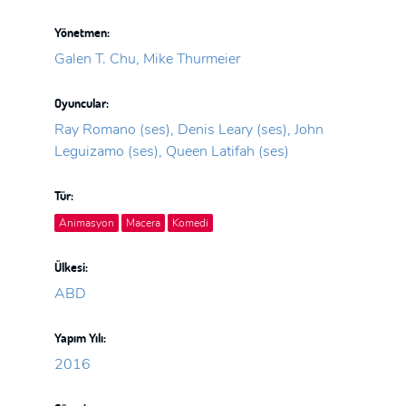
Yönetmen:
Galen T. Chu, Mike Thurmeier
Oyuncular:
Ray Romano (ses), Denis Leary (ses), John
Leguizamo (ses), Queen Latifah (ses)
Tür:
Animasyon
Macera
Komedi
Ülkesi:
ABD
Yapım Yılı:
2016