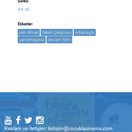
Süresi:
94 dk
Etiketler:
aile olmak
takım çalışması
arkadaşlık
yardımlaşma
devam filmi
Reklam ve İletişim: iletisim@cocuklasinema.com