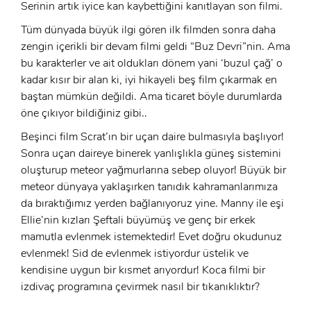
Serinin artık iyice kan kaybettiğini kanıtlayan son filmi.
Tüm dünyada büyük ilgi gören ilk filmden sonra daha
zengin içerikli bir devam filmi geldi “Buz Devri”nin. Ama
bu karakterler ve ait oldukları dönem yani ‘buzul çağ’ o
kadar kısır bir alan ki, iyi hikayeli beş film çıkarmak en
baştan mümkün değildi. Ama ticaret böyle durumlarda
öne çıkıyor bildiğiniz gibi..
Beşinci film Scrat’ın bir uçan daire bulmasıyla başlıyor!
Sonra uçan daireye binerek yanlışlıkla güneş sistemini
oluşturup meteor yağmurlarına sebep oluyor! Büyük bir
meteor dünyaya yaklaşırken tanıdık kahramanlarımıza
da bıraktığımız yerden bağlanıyoruz yine. Manny ile eşi
Ellie’nin kızları Şeftali büyümüş ve genç bir erkek
mamutla evlenmek istemektedir! Evet doğru okudunuz
x
evlenmek! Sid de evlenmek istiyordur üstelik ve
ÜYE OL
kendisine uygun bir kısmet arıyordur! Koca filmi bir
x
izdivaç programına çevirmek nasıl bir tıkanıklıktır?
GIRIŞ YAP
Ad Soyad: