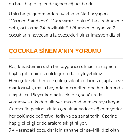
da bazı hap bilgiler de içeren eğitici bir dizi.
Ünlü bir çizgi romandan uyarlanan Netflix yapımı
x
“Carmen Sandiego”, “Görevimiz Tehlike” tarzı sahnelerle
ÜYE OL
dolu, ortalama 24 dakikalık 9 bölümden oluşan ve 7+
x
çocukların heyecanla izleyecekleri bir animasyon dizisi.
GIRIŞ YAP
Ad Soyad:
ÇOCUKLA SİNEMA'NIN YORUMU
E-Posta:
E-Posta:
Baş karakterinin usta bir soyguncu olmasına rağmen
hayli eğitici bir dizi olduğunu da söyleyebiliriz!
Hem çok zeki, hem de çok çevik olan; kırmızı şapkası ve
Şifre:
mantosuyla, masa başında internetten ona her durumda
Şifre:
ulaşabilen Player kod adlı zeki bir çocuğun da
yardımıyla ülkeden ülkeye, maceradan maceraya koşan
Beni Hatırla
Carmen'in peşine takılan çocuklar sadece eğlenmiyorlar.
Şifremi Unuttum ?
her bölümde coğrafya, tarih ya da sanat tarihi üzerine
ÜYE OL
hap gibi bilgiler de aralara sıkıştırılıyor.
GIRIŞ
7+ yaşındaki çocuklar için şahane bir seyirlik dizi olan