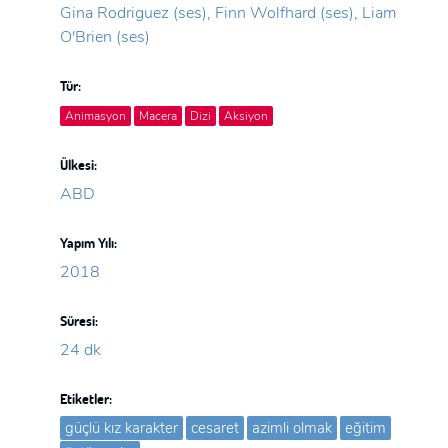
Gina Rodriguez (ses), Finn Wolfhard (ses), Liam
O'Brien (ses)
Tür:
Animasyon
Macera
Dizi
Aksiyon
Ülkesi:
ABD
Yapım Yılı:
2018
Süresi:
24 dk
Etiketler:
güçlü kız karakter
cesaret
azimli olmak
eğitim