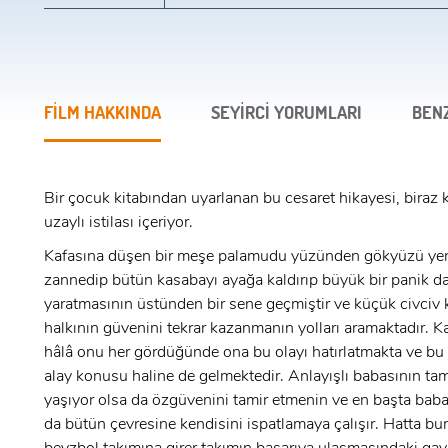
FİLM HAKKINDA
SEYİRCİ YORUMLARI
BEN
Bir çocuk kitabından uyarlanan bu cesaret hikayesi, biraz 
uzaylı istilası içeriyor.
Kafasına düşen bir meşe palamudu yüzünden gökyüzü ye
zannedip bütün kasabayı ayağa kaldırıp büyük bir panik da
yaratmasının üstünden bir sene geçmiştir ve küçük civciv
halkının güvenini tekrar kazanmanın yolları aramaktadır. K
hâlâ onu her gördüğünde ona bu olayı hatırlatmakta ve bu
alay konusu haline de gelmektedir. Anlayışlı babasının ta
yaşıyor olsa da özgüvenini tamir etmenin ve en başta baba
da bütün çevresine kendisini ispatlamaya çalışır. Hatta bu
x