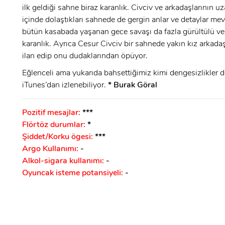
ilk geldiği sahne biraz karanlık. Civciv ve arkadaşlarının u
GIRIŞ
içinde dolaştıkları sahnede de gergin anlar ve detaylar mev
bütün kasabada yaşanan gece savaşı da fazla gürültülü ve
karanlık. Ayrıca Cesur Civciv bir sahnede yakın kız arkada
ilan edip onu dudaklarından öpüyor.
Eğlenceli ama yukarıda bahsettiğimiz kimi dengesizlikler 
iTunes’dan izlenebiliyor.
* Burak Göral
Pozitif mesajlar:
***
Flörtöz durumlar:
*
Şiddet/Korku ögesi:
***
Argo Kullanımı:
-
Alkol-sigara kullanımı:
-
Oyuncak isteme potansiyeli:
-