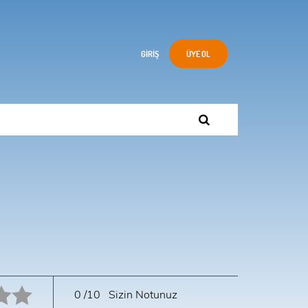
GIRIŞ
ÜYE OL
10 star.
0
/10
Sizin Notunuz