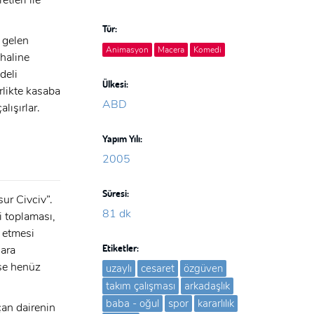
tleri ile
Tür:
 gelen
Animasyon
Macera
Komedi
 haline
deli
Ülkesi:
rlikte kasaba
ABD
lışırlar.
Yapım Yılı:
2005
Süresi:
sur Civciv”.
81 dk
i toplaması,
e etmesi
Etiketler:
 ara
ise henüz
uzaylı
cesaret
özgüven
takım çalışması
arkadaşlık
baba - oğul
spor
kararlılık
çan dairenin