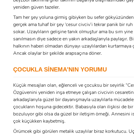
beyzbol takımına girer takımın başarıya ulaşmasındaki gayre
ÜYE OL
yeniden güven tazeler.
x
Tam her şey yoluna girmiş gibiyken bu sefer gökyüzünden
GIRIŞ YAP
gerçek ama tuhaf bir şey ‘cesur civciv’i tekrar panik bir ruh
Ad Soyad:
sokar. Uzaylıların gelişine tanık olmuştur ama bu sırrı yine 
sanılmasın diye sadece en yakın arkadaşlarıyla paylaşır. Bi
halkının haberi olmadan dünyayı uzaylılardan kurtarmaya ça
E-Posta:
Ancak olaylar bir şekilde arapsaçına döner.
E-Posta:
ÇOCUKLA SİNEMA'NIN YORUMU
Şifre:
Küçük mesajları olan, eğlenceli ve çocuksu bir seyirlik “Ce
Şifre:
Özgüvenini yeniden inşa etmeye çalışan civcivin cesaretin
arkadaşlarıyla güzel bir dayanışmayla uzaylılarla mücadel
Beni Hatırla
Şifremi Unuttum ?
çocukların hoşuna gidecektir. Babasıyla olan ilişkisi de bir
bozuluyor gibi olsa da güzel bir iletişim örneği. Annesini 
çok küçükken kaybetmiş.
ÜYE OL
GIRIŞ
Örümcek gibi görülen metalik uzaylılar biraz korkutucu. U