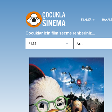
FİLMLER
MAKAL
Çocuklar için film seçme rehberiniz...