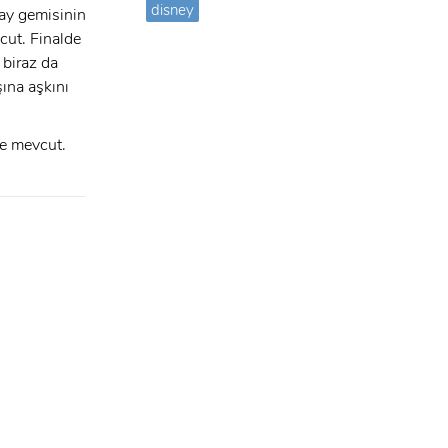
disney
zay gemisinin
cut. Finalde
 biraz da
şına aşkını
de mevcut.