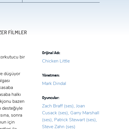
ZER FİLMLER
Orijinal Adı:
korkutucu bir
Chicken Little
re düşüyor
Yönetmen:
lgası
Mark Dindal
 kasaba
asaba halkı
Oyuncular:
 kjonu bazen
Zach Braff (ses), Joan
m desteğiyle
Cusack (ses), Garry Marshall
sına, sonra
(ses), Patrick Stewart (ses),
nun için
Steve Zahn (ses)