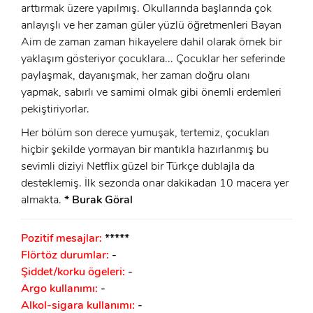
arttırmak üzere yapılmış. Okullarında başlarında çok
anlayışlı ve her zaman güler yüzlü öğretmenleri Bayan
Beni Hatırla
Şifremi Unuttum ?
Aim de zaman zaman hikayelere dahil olarak örnek bir
yaklaşım gösteriyor çocuklara... Çocuklar her seferinde
ÜYE OL
GIRIŞ
paylaşmak, dayanışmak, her zaman doğru olanı
yapmak, sabırlı ve samimi olmak gibi önemli erdemleri
GIRIŞ
pekiştiriyorlar.
Her bölüm son derece yumuşak, tertemiz, çocukları
hiçbir şekilde yormayan bir mantıkla hazırlanmış bu
sevimli diziyi Netflix güzel bir Türkçe dublajla da
desteklemiş. İlk sezonda onar dakikadan 10 macera yer
almakta.
* Burak Göral
Pozitif mesajlar:
*****
Flörtöz durumlar:
-
Şiddet/korku ögeleri:
-
Argo kullanımı:
-
Alkol-sigara kullanımı:
-