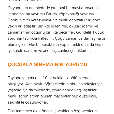
Okyanusun derinlerinde pırıl pırıl bir mavi dünyanın
içinde balina yavrusu Bruda, köpekbalığı yavrusu
Bobbi, yavru vatoz Wayu ve minik denizatı Puri dört
yakın arkadaştır. Birlikte eğlenirler, okula giderler ve
zamanlarının çoğunu birlikte geçirirler. Gündelik küçük
sorunlar tatlılıkla halledilir. Çoğu zaman yardımlaşma ön
plana çıkar. Her bir karakterin yapısı farklı olsa da hepsi
x
iyi kalpli, samimi ve arkadaş canlısı çocuklardır.
ÜYE OL
x
ÇOCUKLA SİNEMA'NIN YORUMU
GIRIŞ YAP
Ad Soyad:
Tayland yapımı dizi 10’ar dakikalık bölümlerden
E-Posta:
oluşuyor. Ana okulu öğrencilerinin okul arkadaşlarıyla
E-Posta:
yaşadığı ya da evlerinde, çevrelerinde karşılaştıkları
minik sorunlardan oluşan maceralar hep güzellikle,
Şifre:
sakinlikle çözülüyorlar.
Şifre:
Dizi tamamen okul öncesi çocukların özgüvenlerini