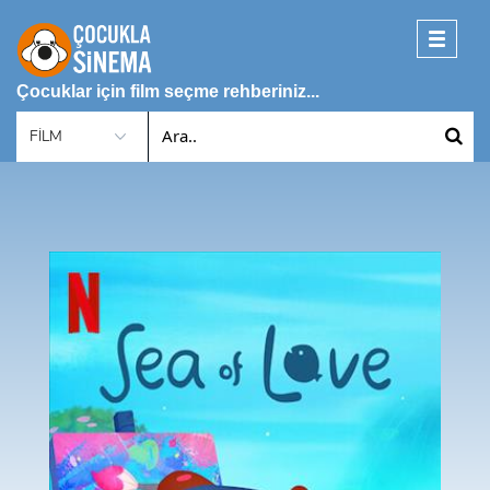
Toggle
navigati
Çocuklar için film seçme rehberiniz...