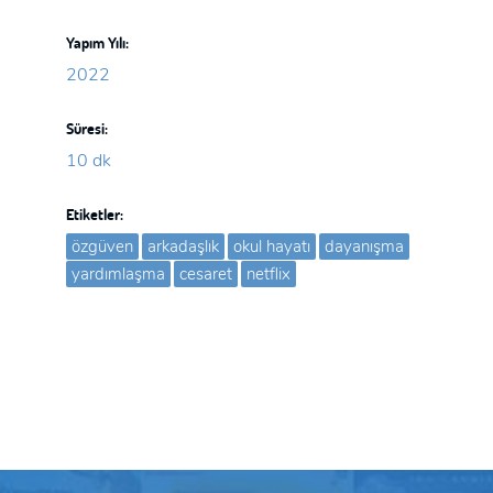
Yapım Yılı:
2022
Süresi:
10 dk
Etiketler:
özgüven
arkadaşlık
okul hayatı
dayanışma
yardımlaşma
cesaret
netflix