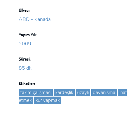
Ülkesi:
ABD - Kanada
Yapım Yılı:
2009
Süresi:
85 dk
Etiketler:
takım çalışması
kardeşlik
uzaylı
dayanışma
inat
etmek
kur yapmak