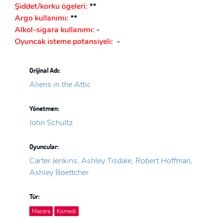
Şiddet/korku ögeleri:
**
Argo kullanımı:
**
Alkol-sigara kullanımı:
-
Oyuncak isteme potansiyeli:
-
Orijinal Adı:
Aliens in the Attic
Yönetmen:
John Schultz
Oyuncular:
Carter Jenkins, Ashley Tisdale, Robert Hoffman,
Ashley Boettcher
Tür:
Macera
Komedi