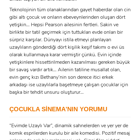
Teknolojinin tüm olanaklarından gayet haberdar olan cin
gibi altı çocuk ve onların ebeveynlerinden oluşan dört
yetişkin… Hepsi Pearson ailesinin fertleri. Sakin ve
birlikte bir tatil geçirmek için tuttukları evde onları bir
sürpriz karşılar. Dünyayı istila etmeyi planlayan
uzaylıların gönderdiği dört kişilik keşif takımı o evi üs
olarak kullanmaya karar vermiştir çünkü. Evin içinde
yetişkinlere hissettirilmeden kazanılması gereken büyük
x
bir savaş vardır artık… Ailenin tatiline musallat olan,
ÜYE OL
evin genç kızı Bethany’nin son derece itici erkek
arkadaşı ise uzaylılarla başetmeye çalışan çocuklar için
x
GIRIŞ YAP
başka bir tehdit unsuru oluşturur…
Ad Soyad:
E-Posta:
ÇOCUKLA SİNEMA'NIN YORUMU
E-Posta:
“Evimde Uzaylı Var”, dinamik sahnelerden ve yer yer de
komik esprilerden kurulu bir aile komedisi. Pozitif mesaj
Şifre: