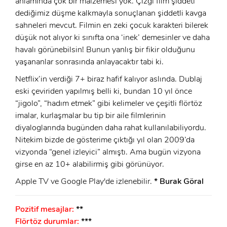
anlamında çok bir malzemesi yok. Çizgi film şiddeti
Şifre:
dediğimiz düşme kalkmayla sonuçlanan şiddetli kavga
sahneleri mevcut. Filmin en zeki çocuk karakteri bilerek
düşük not alıyor ki sınıfta ona ‘inek’ demesinler ve daha
Beni Hatırla
Şifremi Unuttum ?
havalı görünebilsin! Bunun yanlış bir fikir olduğunu
ÜYE OL
yaşananlar sonrasında anlayacaktır tabi ki.
GIRIŞ
Netflix’in verdiği 7+ biraz hafif kalıyor aslında. Dublaj
eski çeviriden yapılmış belli ki, bundan 10 yıl önce
GIRIŞ
“jigolo”, “hadım etmek” gibi kelimeler ve çeşitli flörtöz
imalar, kurlaşmalar bu tip bir aile filmlerinin
diyaloglarında bugünden daha rahat kullanılabiliyordu.
Nitekim bizde de gösterime çıktığı yıl olan 2009’da
vizyonda “genel izleyici” almıştı. Ama bugün vizyona
girse en az 10+ alabilirmiş gibi görünüyor.
Apple TV ve Google Play'de izlenebilir.
* Burak Göral
Pozitif mesajlar:
**
Flörtöz durumlar:
***