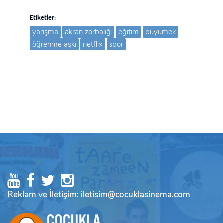
Etiketler:
yarışma
akran zorbalığı
eğitim
büyümek
öğrenme aşkı
netflix
spor
Reklam ve İletişim: iletisim@cocuklasinema.com