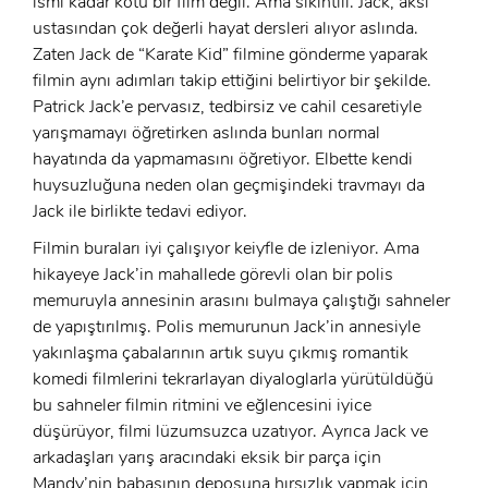
ismi kadar kötü bir film değil. Ama sıkıntılı. Jack, aksi
E-Posta:
ustasından çok değerli hayat dersleri alıyor aslında.
E-Posta:
Zaten Jack de “Karate Kid” filmine gönderme yaparak
filmin aynı adımları takip ettiğini belirtiyor bir şekilde.
Şifre:
Patrick Jack’e pervasız, tedbirsiz ve cahil cesaretiyle
yarışmamayı öğretirken aslında bunları normal
Şifre:
hayatında da yapmamasını öğretiyor. Elbette kendi
huysuzluğuna neden olan geçmişindeki travmayı da
Beni Hatırla
Şifremi Unuttum ?
Jack ile birlikte tedavi ediyor.
Filmin buraları iyi çalışıyor keiyfle de izleniyor. Ama
ÜYE OL
GIRIŞ
hikayeye Jack’in mahallede görevli olan bir polis
memuruyla annesinin arasını bulmaya çalıştığı sahneler
GIRIŞ
de yapıştırılmış. Polis memurunun Jack’in annesiyle
yakınlaşma çabalarının artık suyu çıkmış romantik
komedi filmlerini tekrarlayan diyaloglarla yürütüldüğü
bu sahneler filmin ritmini ve eğlencesini iyice
düşürüyor, filmi lüzumsuzca uzatıyor. Ayrıca Jack ve
arkadaşları yarış aracındaki eksik bir parça için
Mandy’nin babasının deposuna hırsızlık yapmak için