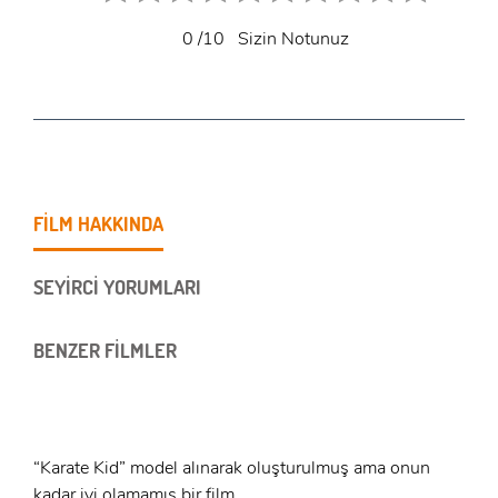
0
/10
Sizin Notunuz
FİLM HAKKINDA
SEYİRCİ YORUMLARI
BENZER FİLMLER
“Karate Kid” model alınarak oluşturulmuş ama onun
kadar iyi olamamış bir film.