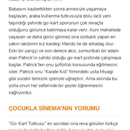
Babasını kaybettikten sonra annesiyle yaşamaya
başlayan, araba kullanma tutkusuyla dolu Jack yeni
taşındığı şehirde go-kart sporunun çok revaçta
olduğunu görünce katılmaya karar verir. Aynı mahallede
yaşayan ve daha görür görmez ona zorbalık yapan en
yakın rakibinin kız kardeşi Mandy ile de arkadaş olur.
Eski bir yarışçı ve son derece aksi, somurtkan bir adam
olan Patrick’in sahibi olduğu go-kart pistinde çalışmaya
başlar. Patrick’ten onu şoförlük konusunda eğitmesini
ister. Patrick onu “Karate Kid” filmindeki usta Miyagi
gibi sürekli temizlik işleriyle uğraştırır. Ama aslında bu
yolla onun her seferinde bir şeyler öğrenmesini
sağlıyordur.
x
ÜYE OL
ÇOCUKLA SİNEMA'NIN YORUMU
x
GIRIŞ YAP
Ad Soyad:
“Go-Kart Tutkusu” en azından ona reva görülen türkçe