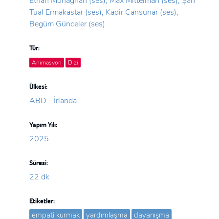
Ethan Monaghan (ses), Max Mittelman (ses), Şan
Tual Ermakastar (ses), Kadir Cansunar (ses),
Begüm Günceler (ses)
Tür:
Animasyon
Dizi
Ülkesi:
ABD - İrlanda
Yapım Yılı:
2025
Süresi:
22 dk
Etiketler:
empati kurmak
yardımlaşma
dayanışma