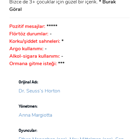
Bizce de 3+ çocuklar için güzel bir içerik.
* Burak
Göral
Pozitif mesajlar:
*****
Flörtöz durumlar:
-
Korku/şiddet sahneleri:
*
Argo kullanımı:
-
Alkol-sigara kullanımı:
-
Ormana gitme isteği:
***
Orijinal Adı:
Dr. Seuss’s Horton
Yönetmen:
Anna Margiotta
Oyuncular: