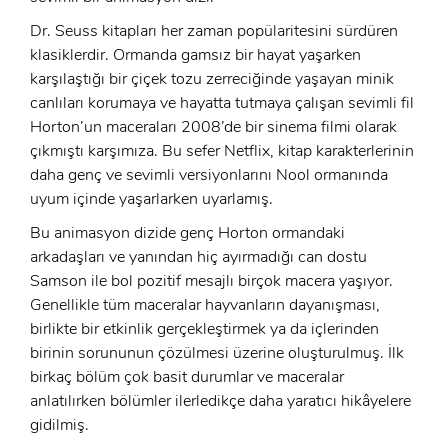
Dr. Seuss kitapları her zaman popülaritesini sürdüren
klasiklerdir. Ormanda gamsız bir hayat yaşarken
karşılaştığı bir çiçek tozu zerreciğinde yaşayan minik
canlıları korumaya ve hayatta tutmaya çalışan sevimli fil
Horton’un maceraları 2008’de bir sinema filmi olarak
çıkmıştı karşımıza. Bu sefer Netflix, kitap karakterlerinin
daha genç ve sevimli versiyonlarını Nool ormanında
uyum içinde yaşarlarken uyarlamış.
Bu animasyon dizide genç Horton ormandaki
arkadaşları ve yanından hiç ayırmadığı can dostu
Samson ile bol pozitif mesajlı birçok macera yaşıyor.
x
Genellikle tüm maceralar hayvanların dayanışması,
ÜYE OL
birlikte bir etkinlik gerçekleştirmek ya da içlerinden
birinin sorununun çözülmesi üzerine oluşturulmuş. İlk
x
GIRIŞ YAP
birkaç bölüm çok basit durumlar ve maceralar
Ad Soyad:
anlatılırken bölümler ilerledikçe daha yaratıcı hikâyelere
gidilmiş.
E-Posta: