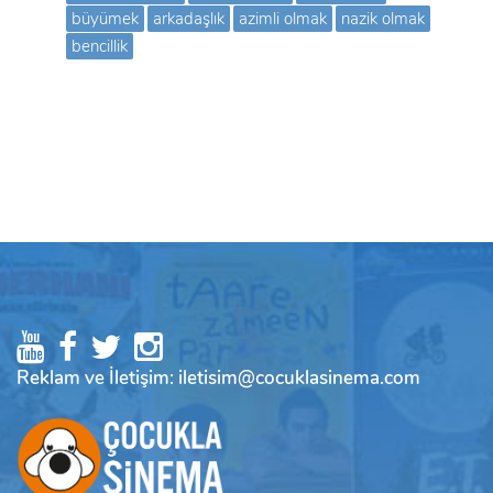
büyümek
arkadaşlık
azimli olmak
nazik olmak
bencillik
Reklam ve İletişim: iletisim@cocuklasinema.com