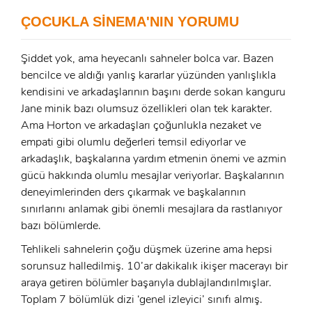
E-Posta:
ÇOCUKLA SİNEMA'NIN YORUMU
Şifre:
Şiddet yok, ama heyecanlı sahneler bolca var. Bazen
Şifre:
bencilce ve aldığı yanlış kararlar yüzünden yanlışlıkla
kendisini ve arkadaşlarının başını derde sokan kanguru
Jane minik bazı olumsuz özellikleri olan tek karakter.
Beni Hatırla
Şifremi Unuttum ?
Ama Horton ve arkadaşları çoğunlukla nezaket ve
empati gibi olumlu değerleri temsil ediyorlar ve
ÜYE OL
GIRIŞ
arkadaşlık, başkalarına yardım etmenin önemi ve azmin
gücü hakkında olumlu mesajlar veriyorlar. Başkalarının
GIRIŞ
deneyimlerinden ders çıkarmak ve başkalarının
sınırlarını anlamak gibi önemli mesajlara da rastlanıyor
bazı bölümlerde.
Tehlikeli sahnelerin çoğu düşmek üzerine ama hepsi
sorunsuz halledilmiş. 10’ar dakikalık ikişer macerayı bir
araya getiren bölümler başarıyla dublajlandırılmışlar.
Toplam 7 bölümlük dizi ‘genel izleyici’ sınıfı almış.