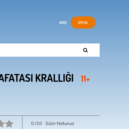
GIRIŞ
ÜYE OL
AFATASI KRALLIĞI
11+
10 star.
0
/10
Sizin Notunuz