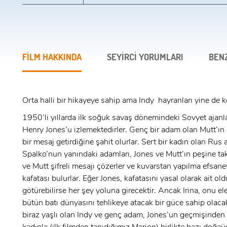
FİLM HAKKINDA
SEYİRCİ YORUMLARI
BEN
Orta halli bir hikayeye sahip ama Indy hayranları yine de key
1950’li yıllarda ilk soğuk savaş dönemindeki Sovyet ajanla
Henry Jones’u izlemektedirler. Genç bir adam olan Mutt’ın o
bir mesaj getirdiğine şahit olurlar. Sert bir kadın olan Rus a
Spalko’nun yanındaki adamları, Jones ve Mutt’ın peşine takı
x
ÜYE OL
ve Mutt şifreli mesajı çözerler ve kuvarstan yapılma efsanev
kafatası bulurlar. Eğer Jones, kafatasını yasal olarak ait ol
x
götürebilirse her şey yoluna girecektir. Ancak Irina, onu ele
GIRIŞ YAP
bütün batı dünyasını tehlikeye atacak bir güce sahip olacak
Ad Soyad:
biraz yaşlı olan Indy ve genç adam, Jones’un geçmişinden 