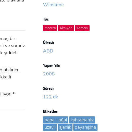
stü olaylarla
Winstone
Tür:
Macera
Aksiyon
Komedi
lmuş bir
Ülkesi:
i ve sürpriz
ABD
ik şiddeti
Yapım Yılı:
abilirler.
2008
kkatli
Süresi:
iliyor.
*
122 dk
Etiketler:
baba - oğul
kahramanlık
uzaylı
ajanlık
dayanışma