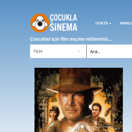
FİLMLER
MAKAL
Çocuklar için film seçme rehberiniz...