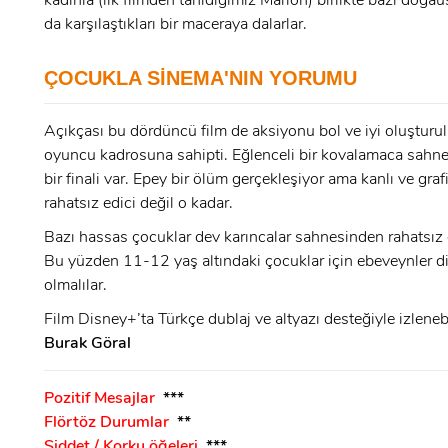
kadınla (ilk filmden tanıdığımız Marion) birlikte bazı doğaü
E-Posta:
da karşılaştıkları bir maceraya dalarlar.
E-Posta:
ÇOCUKLA SİNEMA'NIN YORUMU
Şifre:
Açıkçası bu dördüncü film de aksiyonu bol ve iyi oluşturu
oyuncu kadrosuna sahipti. Eğlenceli bir kovalamaca sahnes
Şifre:
bir finali var. Epey bir ölüm gerçekleşiyor ama kanlı ve graf
rahatsız edici değil o kadar.
Beni Hatırla
Şifremi Unuttum ?
Bazı hassas çocuklar dev karıncalar sahnesinden rahatsız ol
Bu yüzden 11-12 yaş altındaki çocuklar için ebeveynler di
ÜYE OL
GIRIŞ
olmalılar.
Film Disney+’ta Türkçe dublaj ve altyazı desteğiyle izleneb
GIRIŞ
Burak Göral
Pozitif Mesajlar
***
Flörtöz Durumlar
**
Şiddet / Korku öğeleri
***