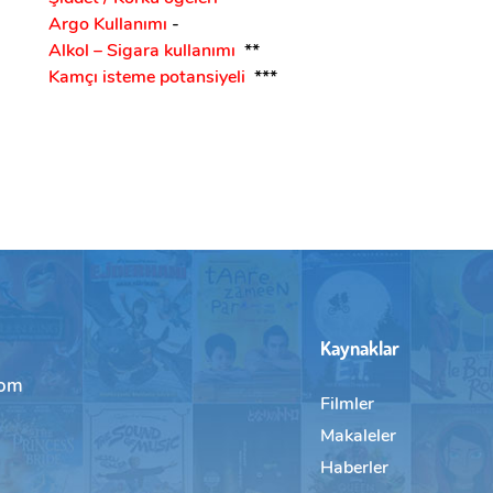
Argo Kullanımı
-
Alkol – Sigara kullanımı
**
Kamçı isteme potansiyeli
***
Kaynaklar
com
Filmler
Makaleler
Haberler