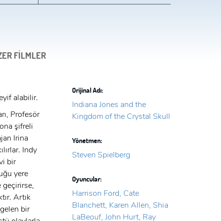
ZER FİLMLER
Orijinal Adı:
if alabilir.
Indiana Jones and the
rı, Profesör
Kingdom of the Crystal Skull
na şifreli
jan Irina
Yönetmen:
lırlar. Indy
Steven Spielberg
i bir
duğu yere
Oyuncular:
 geçirirse,
Harrison Ford, Cate
tır. Artık
Blanchett, Karen Allen, Shia
gelen bir
LaBeouf, John Hurt, Ray