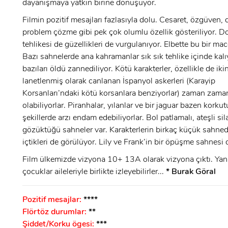
dayanışmaya yatkın birine dönüşüyor.
Filmin pozitif mesajları fazlasıyla dolu. Cesaret, özgüven,
ÜYE OL
GIRIŞ
problem çözme gibi pek çok olumlu özellik gösteriliyor. 
tehlikesi de güzellikleri de vurgulanıyor. Elbette bu bir mace
GIRIŞ
Bazı sahnelerde ana kahramanlar sık sık tehlike içinde kalı
bazıları öldü zannediliyor. Kötü karakterler, özellikle de iki
lanetlenmiş olarak canlanan İspanyol askerleri (Karayip
Korsanları’ndaki kötü korsanlara benziyorlar) zaman zama
olabiliyorlar. Piranhalar, yılanlar ve bir jaguar bazen korku
şekillerde arzı endam edebiliyorlar. Bol patlamalı, ateşli sil
gözüktüğü sahneler var. Karakterlerin birkaç küçük sahned
içtikleri de görülüyor. Lily ve Frank’in bir öpüşme sahnes
Film ülkemizde vizyona 10+ 13A olarak vizyona çıktı. Ya
çocuklar aileleriyle birlikte izleyebilirler...
* Burak Göral
Pozitif mesajlar:
****
Flörtöz durumlar:
**
Şiddet/Korku ögesi:
***