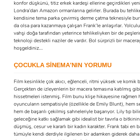
konfor düşkünü, titiz erkek kardeşi ellerine geçirdikleri yen
Londra’dan Amazon ormanlarına gelirler. Burada bu tehlik
kendisine tema parka çevirmiş derme çatma teknesiyle bura
x
da olsa para kazanmaya çalışan Frank’le anlaşırlar. Yolcul
ÜYE OL
vahşi doğa tarafından yeterince tehlikeliyken bir de peşle
teknoloji destekli naziler de vardır. Bol sürprizli bir macera
x
GIRIŞ YAP
hoşgeldiniz...
Ad Soyad:
ÇOCUKLA SİNEMA'NIN YORUMU
E-Posta:
Film kesinlikle çok akıcı, eğlenceli, ritmi yüksek ve komik bi
E-Posta:
Gerçekten de izleyenlerin bir macera temasına katılmış gib
hissetmeleri istenmiş. Film bunu klişe hikayesine rağmen
oyuncuların sempatisiyle (özellikle de Emily Blunt), hem 
Şifre:
hem de başarılı çekilmiş sahneleriyle başarıyor. Lily tıp bil
Şifre:
geleceğine katkı sağlamak gibi idealist bir tavırla o bitkini
düşmüş, cesur ve kararlı bir kadın karakter. Frank tabi en 
tümüyle kendi derdiyle ilgilenen bir adamken giderek daha
Beni Hatırla
Şifremi Unuttum ?