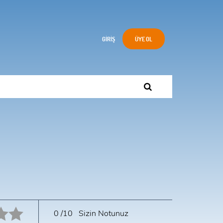
GIRIŞ
ÜYE OL
10 star.
0
/10
Sizin Notunuz