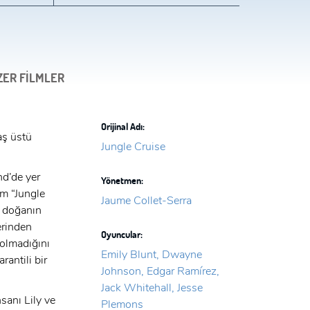
ZER FİLMLER
Orijinal Adı:
aş üstü
Jungle Cruise
nd’de yer
Yönetmen:
lm “Jungle
Jaume Collet-Serra
i doğanın
erinden
Oyuncular:
 olmadığını
Emily Blunt, Dwayne
rantili bir
Johnson, Edgar Ramírez,
Jack Whitehall, Jesse
nsanı Lily ve
Plemons