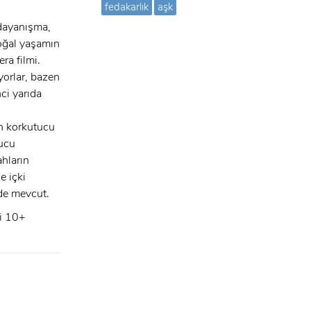
fedakarlık
aşk
 dayanışma,
Doğal yaşamın
ra filmi.
yorlar, bazen
nci yarıda
n korkutucu
tucu
ahların
e içki
i de mevcut.
ni 10+