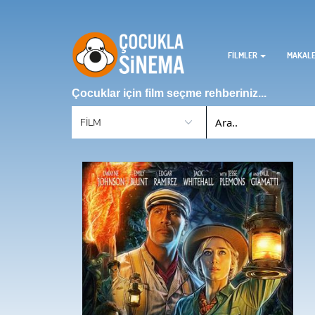
FİLMLER
MAKAL
Çocuklar için film seçme rehberiniz...