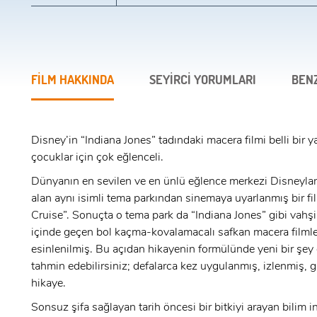
FİLM HAKKINDA
SEYİRCİ YORUMLARI
BEN
Disney’in “Indiana Jones” tadındaki macera filmi belli bir y
çocuklar için çok eğlenceli.
Dünyanın en sevilen ve en ünlü eğlence merkezi Disneyla
alan aynı isimli tema parkından sinemaya uyarlanmış bir fi
Cruise”. Sonuçta o tema park da “Indiana Jones” gibi vahş
içinde geçen bol kaçma-kovalamacalı safkan macera filml
esinlenilmiş. Bu açıdan hikayenin formülünde yeni bir şey
tahmin edebilirsiniz; defalarca kez uygulanmış, izlenmiş, ga
hikaye.
Sonsuz şifa sağlayan tarih öncesi bir bitkiyi arayan bilim i