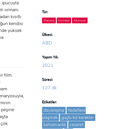
i ipucuyla
eli ormanı
Tür:
dan kısıtlı
Macera
Komedi
Aksiyon
uğun kendisi
rinde yüksek
Ülkesi:
ya
ABD
Yapım Yılı:
2021
r film.
Süresi:
i
127 dk
 hem
senaryosuyla,
Etiketler:
iminin
n peşine
dayanışma
hedeflere
başta
ulaşmak
güçlü kız karakter
 çok
kahramanlık
cesaret