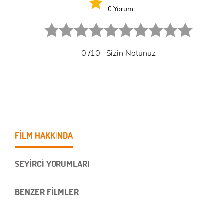
0 Yorum
1 star.
2 stars.
3 stars.
4 stars.
5 stars.
6 star.
7 star.
8 star.
9 star.
10 star.
0
/10
Sizin Notunuz
FİLM HAKKINDA
SEYİRCİ YORUMLARI
BENZER FİLMLER