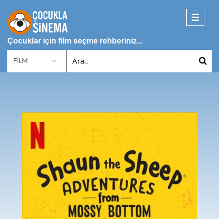
Toggle
navigati
Çocuklar için film seçme rehberiniz...