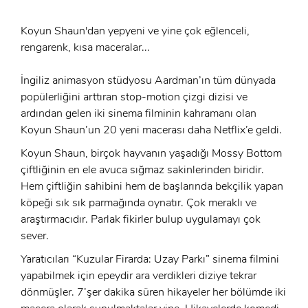
Koyun Shaun'dan yepyeni ve yine çok eğlenceli,
rengarenk, kısa maceralar...
İngiliz animasyon stüdyosu Aardman’ın tüm dünyada
popülerliğini arttıran stop-motion çizgi dizisi ve
ardından gelen iki sinema filminin kahramanı olan
Koyun Shaun’un 20 yeni macerası daha Netflix’e geldi.
Koyun Shaun, birçok hayvanın yaşadığı Mossy Bottom
çiftliğinin en ele avuca sığmaz sakinlerinden biridir.
Hem çiftliğin sahibini hem de başlarında bekçilik yapan
köpeği sık sık parmağında oynatır. Çok meraklı ve
araştırmacıdır. Parlak fikirler bulup uygulamayı çok
sever.
Yaratıcıları “Kuzular Firarda: Uzay Parkı” sinema filmini
x
ÜYE OL
yapabilmek için epeydir ara verdikleri diziye tekrar
dönmüşler. 7’şer dakika süren hikayeler her bölümde iki
x