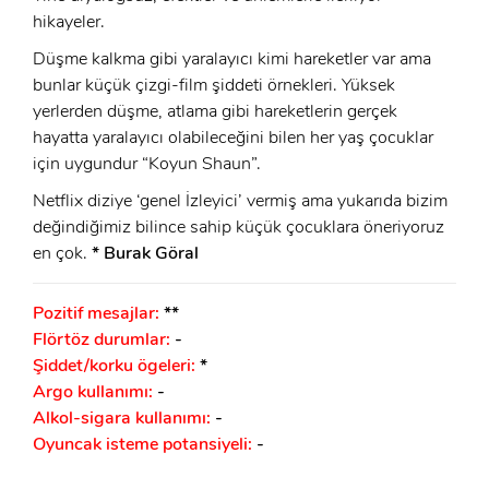
hikayeler.
Düşme kalkma gibi yaralayıcı kimi hareketler var ama
bunlar küçük çizgi-film şiddeti örnekleri. Yüksek
yerlerden düşme, atlama gibi hareketlerin gerçek
hayatta yaralayıcı olabileceğini bilen her yaş çocuklar
için uygundur “Koyun Shaun”.
Netflix diziye ‘genel İzleyici’ vermiş ama yukarıda bizim
değindiğimiz bilince sahip küçük çocuklara öneriyoruz
en çok.
* Burak Göral
Pozitif mesajlar:
**
Flörtöz durumlar:
-
Şiddet/korku ögeleri:
*
Argo kullanımı:
-
Alkol-sigara kullanımı:
-
Oyuncak isteme potansiyeli:
-