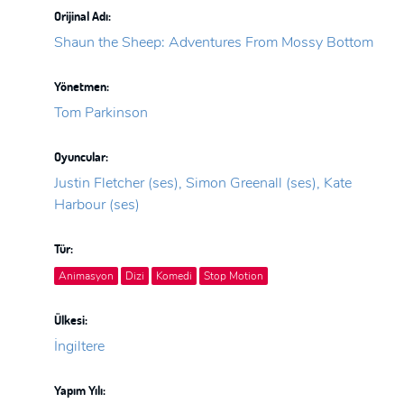
Orijinal Adı:
Shaun the Sheep: Adventures From Mossy Bottom
Yönetmen:
Tom Parkinson
Oyuncular:
Justin Fletcher (ses), Simon Greenall (ses), Kate
Harbour (ses)
Tür:
Animasyon
Dizi
Komedi
Stop Motion
Ülkesi:
İngiltere
Yapım Yılı: