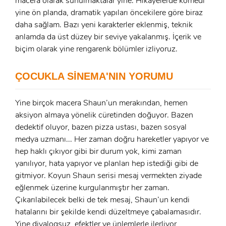
macera olarak sunulmaktalar yine. Hikayelerde komedi
GIRIŞ YAP
Ad Soyad:
yine ön planda, dramatik yapıları öncekilere göre biraz
daha sağlam. Bazı yeni karakterler eklenmiş, teknik
E-Posta:
anlamda da üst düzey bir seviye yakalanmış. İçerik ve
E-Posta:
biçim olarak yine rengarenk bölümler izliyoruz.
Şifre:
ÇOCUKLA SİNEMA'NIN YORUMU
Şifre:
Yine birçok macera Shaun’un merakından, hemen
aksiyon almaya yönelik cüretinden doğuyor. Bazen
Beni Hatırla
Şifremi Unuttum ?
dedektif oluyor, bazen pizza ustası, bazen sosyal
medya uzmanı... Her zaman doğru hareketler yapıyor ve
ÜYE OL
GIRIŞ
hep haklı çıkıyor gibi bir durum yok, kimi zaman
yanılıyor, hata yapıyor ve planları hep istediği gibi de
GIRIŞ
gitmiyor. Koyun Shaun serisi mesaj vermekten ziyade
eğlenmek üzerine kurgulanmıştır her zaman.
Çıkarılabilecek belki de tek mesaj, Shaun’un kendi
hatalarını bir şekilde kendi düzeltmeye çabalamasıdır.
Yine diyalogsuz, efektler ve ünlemlerle ilerliyor