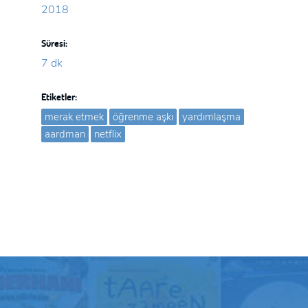
2018
Süresi:
7 dk
Etiketler:
merak etmek
öğrenme aşkı
yardımlaşma
aardman
netflix