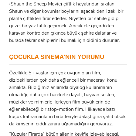
(Shaun the Sheep Movie) çiftlik hayatından sıkılan
Shaun ve diğer koyunlar boylarını aşacak denli zeki bir
planla çiftlikten firar ederler. Niyetleri bir sahile gidip
x
güzel bir yaz tatili geçirmek. Ancak ele geçirdikleri
ÜYE OL
karavan kontrolden çıkınca büyük şehire dalarlar ve
x
burada tekrar sahiplerini bulmak için didinip dururlar.
GIRIŞ YAP
Ad Soyad:
ÇOCUKLA SİNEMA'NIN YORUMU
E-Posta:
E-Posta:
Özellikle 5+ yaşlar için çok uygun olan film,
dizidekilerden çok daha eğlenceli bir macerayı konu
almakta. Bildiğimiz anlamda diyalog kullanımının
Şifre:
olmadığı; daha çok harekete dayalı, hayvan sesleri,
Şifre:
müzikler ve mimlerle ilerleyen film büyüklerin de
eğlenebileceği bir stop-motion film. Hikayede bazı
Beni Hatırla
Şifremi Unuttum ?
küçük kahramanların birbirleriyle dalaştığına şahit olsak
da kimsenin ciddi zarara uğramadığını görüyoruz.
ÜYE OL
GIRIŞ
“Kuzular Firarda” bütün ailenin keyifle izleyebileceği,