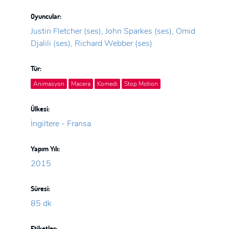
Oyuncular:
Justin Fletcher (ses), John Sparkes (ses), Omid
Djalili (ses), Richard Webber (ses)
Tür:
Animasyon
Macera
Komedi
Stop Motion
Ülkesi:
İngiltere - Fransa
Yapım Yılı:
2015
Süresi:
85 dk
Etiketler: