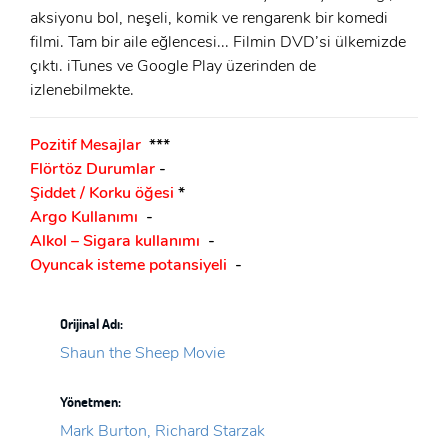
aksiyonu bol, neşeli, komik ve rengarenk bir komedi
GIRIŞ
filmi. Tam bir aile eğlencesi... Filmin DVD’si ülkemizde
çıktı. iTunes ve Google Play üzerinden de
izlenebilmekte.
Pozitif Mesajlar
***
Flörtöz Durumlar
-
Şiddet / Korku öğesi
*
Argo Kullanımı
-
Alkol – Sigara kullanımı
-
Oyuncak isteme potansiyeli
-
Orijinal Adı:
Shaun the Sheep Movie
Yönetmen:
Mark Burton, Richard Starzak