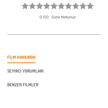
1 star.
2 stars.
3 stars.
4 stars.
5 stars.
6 star.
7 star.
8 star.
9 star.
10 star.
0
/10
Sizin Notunuz
FİLM HAKKINDA
SEYİRCİ YORUMLARI
BENZER FİLMLER