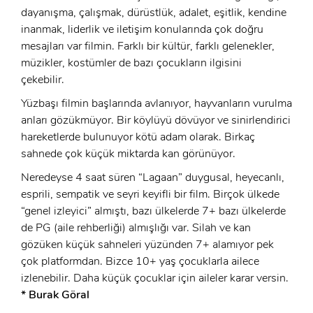
GIRIŞ
dayanışma, çalışmak, dürüstlük, adalet, eşitlik, kendine
inanmak, liderlik ve iletişim konularında çok doğru
mesajları var filmin. Farklı bir kültür, farklı gelenekler,
müzikler, kostümler de bazı çocukların ilgisini
çekebilir.
Yüzbaşı filmin başlarında avlanıyor, hayvanların vurulma
anları gözükmüyor. Bir köylüyü dövüyor ve sinirlendirici
hareketlerde bulunuyor kötü adam olarak. Birkaç
sahnede çok küçük miktarda kan görünüyor.
Neredeyse 4 saat süren “Lagaan” duygusal, heyecanlı,
esprili, sempatik ve seyri keyifli bir film. Birçok ülkede
“genel izleyici” almıştı, bazı ülkelerde 7+ bazı ülkelerde
de PG (aile rehberliği) almışlığı var. Silah ve kan
gözüken küçük sahneleri yüzünden 7+ alamıyor pek
çok platformdan. Bizce 10+ yaş çocuklarla ailece
izlenebilir. Daha küçük çocuklar için aileler karar versin.
* Burak Göral