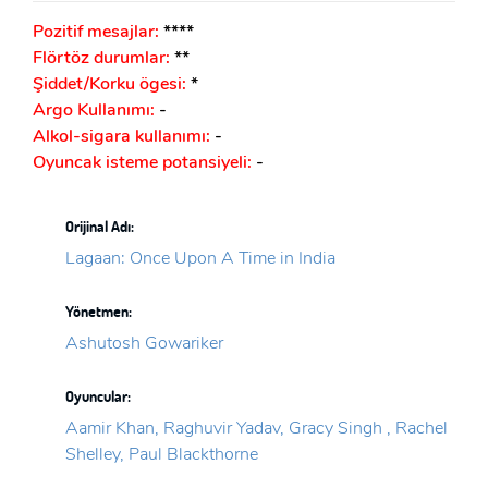
Pozitif mesajlar:
****
Flörtöz durumlar:
**
Şiddet/Korku ögesi:
*
Argo Kullanımı:
-
Alkol-sigara kullanımı:
-
Oyuncak isteme potansiyeli:
-
Orijinal Adı:
Lagaan: Once Upon A Time in India
Yönetmen:
Ashutosh Gowariker
Oyuncular:
Aamir Khan, Raghuvir Yadav, Gracy Singh , Rachel
Shelley, Paul Blackthorne