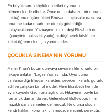
En büyük sorun köylülerin kriket oyununu
x
bilmemeleridir elbette. Önce onları daha zor bir duruma
ÜYE OL
soktuğunu düşündükleri Bhuvan’ı suçlasalar da sonra
x
onun ne kadar onurlu bir direniş gösterdiğini
GIRIŞ YAP
Ad Soyad:
anlayacaklardır. Yüzbaşının kız kardeşi Elizabeth de
ağabeyinin haksızlık yaptığını düşünerek köylülere
kriket öğrenmeleri için yardım eder.
E-Posta:
E-Posta:
ÇOCUKLA SİNEMA'NIN YORUMU
Şifre:
Aamir Khan’ı bütün dünyaya sevdiren film onurlu bir
Şifre:
hikaye anlatan “Lagaan”dır aslında. Oyuncunun
canlandırdığı Bhuvan karakteri; sevecen, kararlı, gururlu,
adil ve çalışkan bir rol model. Hem Elizabeth hem de
Beni Hatırla
Şifremi Unuttum ?
aynı köydeki Gauri ona aşık olur. Hikayenin böyle bir
ÜYE OL
romantik damarı da var. Geleneksel Bollywood filmi
GIRIŞ
müzikli dans sahneleri de mevcut. Ne olursa olsun
kendi hakkını korumak için mücadele etmek gerektiği,