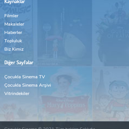
Kaynaklar
Filmler
Makaleler
Haberler
Topluluk
Biz Kimiz
Diğer Sayfalar
Çocukla Sinema TV
Çocukla Sinema Arşivi
Vitrindekiler