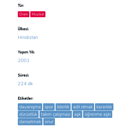
Tür:
Dram
Müzikal
Ülkesi:
Hindistan
Yapım Yılı:
2001
Süresi:
224 dk
Etiketler:
dayanışma
spor
liderlik
adil olmak
kararlılık
dürüstlük
takım çalışması
aşk
öğrenme aşkı
dansetmek
onur