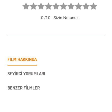
1 star.
2 stars.
3 stars.
4 stars.
5 stars.
6 star.
7 star.
8 star.
9 star.
10 star.
0
/10
Sizin Notunuz
FİLM HAKKINDA
SEYİRCİ YORUMLARI
BENZER FİLMLER