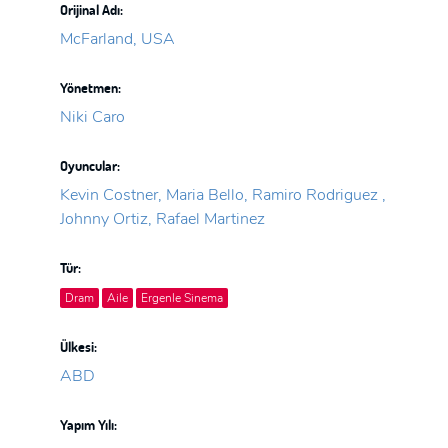
Orijinal Adı:
McFarland, USA
Yönetmen:
Niki Caro
Oyuncular:
Kevin Costner, Maria Bello, Ramiro Rodriguez ,
Johnny Ortiz, Rafael Martinez
Tür:
Dram
Aile
Ergenle Sinema
Ülkesi:
ABD
Yapım Yılı: