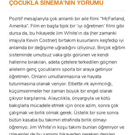
ÇOCUKLA SİNEMA'NIN YORUMU
GIRIŞ YAP
Ad Soyad:
Pozitif mesajlarıyla çok anlamlı bir aile filmi “McFarland,
E-Posta:
Amerika”. Film en başta tipik bir ‘iyi öğretmen’ filmi gibi
E-Posta:
dursa da, bu hikayede Jim White’ın da (her zamanki
imajıyla Kevin Costner) birtakım kusurlarını keşfedip iyi
anlamda bir değişime uğradığını izliyoruz. Birçok eğitim
Şifre:
sisteminde umutsuz vaka gibi görünen ve kendi
Şifre:
hallerine bırakılan, adeta çetelere terkedilen göçmen
ailelerin genç çocuklarını sporla bir araya getiriyor
Beni Hatırla
Şifremi Unuttum ?
öğretmen. Onların umutlanmasına ve hayata
tutunmasına olanak veriyor. Elbette ırk ayrımcılığı,
ÜYE OL
GIRIŞ
küçümsenmeler her zaman büyük bir engel olarak
çıkıyor karşılarına. Alaycılıkla, önyargıyla ve kötü
bakışlarla mücadele etmek için önce azim, sonra çok
GIRIŞ
çalışmak ve birlik olmak gerek. Üstelik bir süre sonra
bütün kasaba bu takımın etrafında birlik olmayı
öğreniyo. Jim White’ın koşu takımı bunları öğreniyor ve
izleyenler de bu samimi hikayeden gereken dersleri