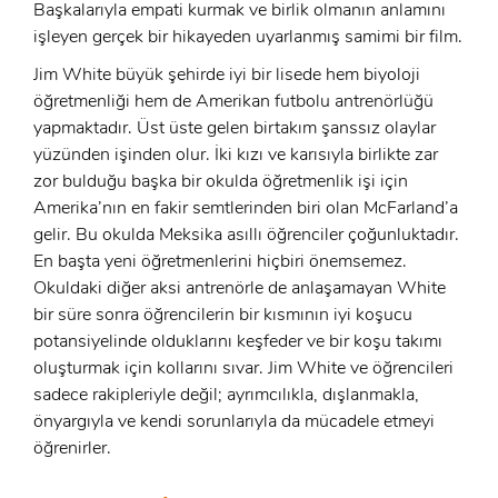
Başkalarıyla empati kurmak ve birlik olmanın anlamını
işleyen gerçek bir hikayeden uyarlanmış samimi bir film.
Jim White büyük şehirde iyi bir lisede hem biyoloji
öğretmenliği hem de Amerikan futbolu antrenörlüğü
yapmaktadır. Üst üste gelen birtakım şanssız olaylar
yüzünden işinden olur. İki kızı ve karısıyla birlikte zar
zor bulduğu başka bir okulda öğretmenlik işi için
Amerika’nın en fakir semtlerinden biri olan McFarland’a
gelir. Bu okulda Meksika asıllı öğrenciler çoğunluktadır.
En başta yeni öğretmenlerini hiçbiri önemsemez.
Okuldaki diğer aksi antrenörle de anlaşamayan White
bir süre sonra öğrencilerin bir kısmının iyi koşucu
potansiyelinde olduklarını keşfeder ve bir koşu takımı
oluşturmak için kollarını sıvar. Jim White ve öğrencileri
sadece rakipleriyle değil; ayrımcılıkla, dışlanmakla,
önyargıyla ve kendi sorunlarıyla da mücadele etmeyi
x
öğrenirler.
ÜYE OL
x