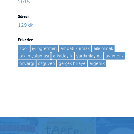
2015
Süresi:
129 dk
Etiketler:
spor
iyi öğretmen
empati kurmak
aile olmak
takım çalışması
arkadaşlık
yardımlaşma
ayrımcılık
önyargı
özgüven
gerçek hikaye
ergenlik