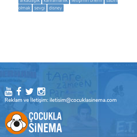
arkadaşlık
kahramanlık
iletişimin önemi
sabırlı
olmak
sevgi
disney
Reklam ve İletişim: iletisim@cocuklasinema.com