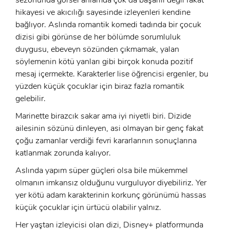
E-Posta:
hikayesi ve akıcılığı sayesinde izleyenleri kendine
bağlıyor. Aslında romantik komedi tadında bir çocuk
Şifre:
dizisi gibi görünse de her bölümde sorumluluk
duygusu, ebeveyn sözünden çıkmamak, yalan
Şifre:
söylemenin kötü yanları gibi birçok konuda pozitif
mesaj içermekte. Karakterler lise öğrencisi ergenler, bu
Beni Hatırla
Şifremi Unuttum ?
yüzden küçük çocuklar için biraz fazla romantik
gelebilir.
ÜYE OL
GIRIŞ
Marinette birazcık sakar ama iyi niyetli biri. Dizide
ailesinin sözünü dinleyen, asi olmayan bir genç fakat
GIRIŞ
çoğu zamanlar verdiği fevri kararlarının sonuçlarına
katlanmak zorunda kalıyor.
Aslında yapım süper güçleri olsa bile mükemmel
olmanın imkansız olduğunu vurguluyor diyebiliriz. Yer
yer kötü adam karakterinin korkunç görünümü hassas
küçük çocuklar için ürtücü olabilir yalnız.
Her yaştan izleyicisi olan dizi, Disney+ platformunda