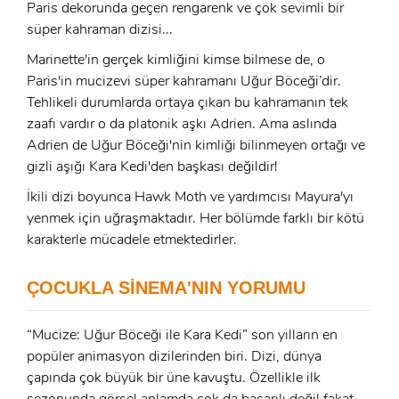
Paris dekorunda geçen rengarenk ve çok sevimli bir
süper kahraman dizisi...
Marinette'in gerçek kimliğini kimse bilmese de, o
Paris'in mucizevi süper kahramanı Uğur Böceği’dir.
Tehlikeli durumlarda ortaya çıkan bu kahramanın tek
zaafı vardır o da platonik aşkı Adrien. Ama aslında
Adrien de Uğur Böceği'nin kimliği bilinmeyen ortağı ve
gizli aşığı Kara Kedi'den başkası değildir!
İkili dizi boyunca Hawk Moth ve yardımcısı Mayura'yı
yenmek için uğraşmaktadır. Her bölümde farklı bir kötü
karakterle mücadele etmektedirler.
x
ÜYE OL
ÇOCUKLA SİNEMA'NIN YORUMU
x
GIRIŞ YAP
Ad Soyad:
“Mucize: Uğur Böceği ile Kara Kedi” son yılların en
popüler animasyon dizilerinden biri. Dizi, dünya
çapında çok büyük bir üne kavuştu. Özellikle ilk
E-Posta:
sezonunda görsel anlamda çok da başarılı değil fakat