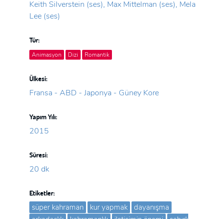
Keith Silverstein (ses), Max Mittelman (ses), Mela
Lee (ses)
Tür:
Animasyon
Dizi
Romantik
Ülkesi:
Fransa - ABD - Japonya - Güney Kore
Yapım Yılı:
2015
Süresi:
20 dk
Etiketler:
süper kahraman
kur yapmak
dayanışma