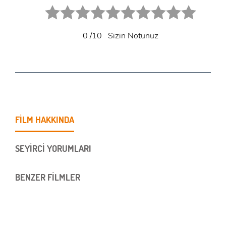
1 star.
2 stars.
3 stars.
4 stars.
5 stars.
6 star.
7 star.
8 star.
9 star.
10 star.
0
/10
Sizin Notunuz
FİLM HAKKINDA
SEYİRCİ YORUMLARI
BENZER FİLMLER