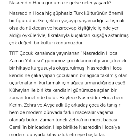
Nasreddin Hoca günümüze gelse neler yaşardı?
Nasreddin Hoca hiç şüphesiz Türk kültürünün önemli
bir figürüdür. Gerçekten yaşayıp yaşamadığı tartışmalı
olsa da nüktedan ve hazırcevap kişliğiyle içinde yer
aldığı öyküleriyle, fıkralarıyla kuşaktan kuşağa aktarılmış
çok değerli bir kültür ikonumuzdur.
TRT Çocuk kanalında yayınlanan “Nasreddin Hoca
Zaman Yolcusu” günümüz çocuklarının ilgisini çekecek
bir hikaye kurgusuyla oluşturulmuş. Nasreddin Hoca
kendisine şaka yapan çocukların bir ağaca takılmış olan
uçurtmalarını kurtarmak için ağaca tırmandığında eşeği
Küheylan ile birlikte kendisini günümüze açılan bir
zaman tünelinde bulur. Böylece Nasreddin Hoca hem
Kerim, Zehra ve Ayşe adlı üç arkadaş çocukla tanışır
x
hem de modern dünyada farklı maceralar yaşama
ÜYE OL
olanağı bulur. Zaman tüneli Zehra’nın mucit babası
Cemil’in bir icadıdır. Hep birlikte Nasreddin Hoca’ya
x
GIRIŞ YAP
modern dünyada kılavuzluk etmeye başlarlar.
Ad Soyad: