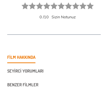
1 star.
2 stars.
3 stars.
4 stars.
5 stars.
6 star.
7 star.
8 star.
9 star.
10 star.
0
/10
Sizin Notunuz
FİLM HAKKINDA
SEYİRCİ YORUMLARI
BENZER FİLMLER