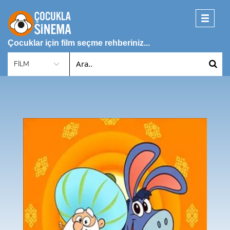
Toggle
navigati
Çocuklar için film seçme rehberiniz...