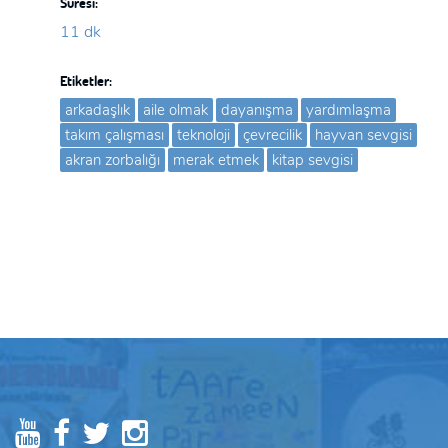
Süresi:
11 dk
Etiketler:
arkadaşlık
aile olmak
dayanışma
yardımlaşma
takım çalışması
teknoloji
çevrecilik
hayvan sevgisi
akran zorbalığı
merak etmek
kitap sevgisi