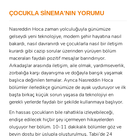
ÇOCUKLA SİNEMA'NIN YORUMU
E-Posta:
E-Posta:
Nasreddin Hoca zaman yolculuğuyla günümüze
gelseydi yeni teknolojiye, modern şehir hayatına nasıl
Şifre:
bakardı, nasıl davranırdı ve çocuklarla nasıl bir iletişim
Şifre:
kurardı gibi cazip sorular üzerinden yürüyen bölüm
maceraları faydalı pozitif mesajlar barındırıyor.
Arkadaşlar arasında iletişim, aile olmak, yardımseverlik,
Beni Hatırla
Şifremi Unuttum ?
zorbalığa karşı dayanışma ve doğayla barışık yaşamak
başlıca değinilen temalar. Ayrıca Nasreddin Hoca
ÜYE OL
GIRIŞ
bölümler ilerledikçe günümüze de ayak uyduruyor ve ilk
başta birkaç küçük sorun yaşasa da teknolojiyi en
GIRIŞ
gerekli yerlerde faydalı bir şekilde kullanmaya başlıyor.
En hassas çocukların bile rahatlıkla izleyebileceği,
endişe edilecek hiçbir şey içermeyen hikayelerden
oluşuyor her bölüm. 10-11 dakikalık bölümler göz ve
beyin dostu bir üslupla oluşturulmuş. Tabii’de 24