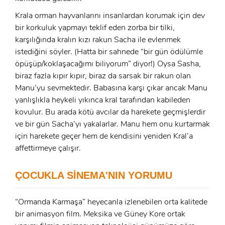
Krala orman hayvanlarını insanlardan korumak için dev
bir korkuluk yapmayı teklif eden zorba bir tilki,
karşılığında kralın kızı rakun Sacha ile evlenmek
istediğini söyler. (Hatta bir sahnede “bir gün ödülümle
öpüşüp/koklaşacağımı biliyorum” diyor!) Oysa Sasha,
biraz fazla kıpır kıpır, biraz da sarsak bir rakun olan
Manu’yu sevmektedir. Babasına karşı çıkar ancak Manu
yanlışlıkla heykeli yıkınca kral tarafından kabileden
kovulur. Bu arada kötü avcılar da harekete geçmişlerdir
ve bir gün Sacha’yı yakalarlar. Manu hem onu kurtarmak
x
ÜYE OL
için harekete geçer hem de kendisini yeniden Kral’a
affettirmeye çalışır.
x
GIRIŞ YAP
Ad Soyad:
ÇOCUKLA SİNEMA'NIN YORUMU
E-Posta:
“Ormanda Karmaşa” heyecanla izlenebilen orta kalitede
E-Posta:
bir animasyon film. Meksika ve Güney Kore ortak