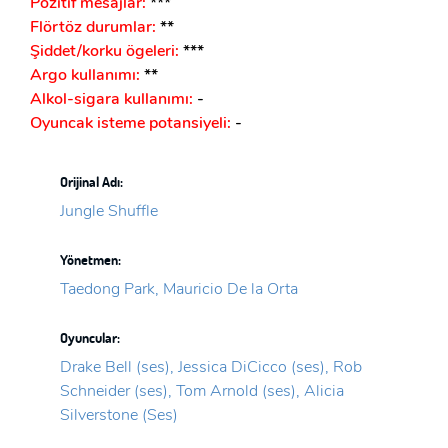
Pozitif mesajlar:
***
Flörtöz durumlar:
**
Şiddet/korku ögeleri:
***
Argo kullanımı:
*
*
Alkol-sigara kullanımı:
-
Oyuncak isteme potansiyeli:
-
Orijinal Adı:
Jungle Shuffle
Yönetmen:
Taedong Park, Mauricio De la Orta
Oyuncular:
Drake Bell (ses), Jessica DiCicco (ses), Rob
Schneider (ses), Tom Arnold (ses), Alicia
Silverstone (Ses)