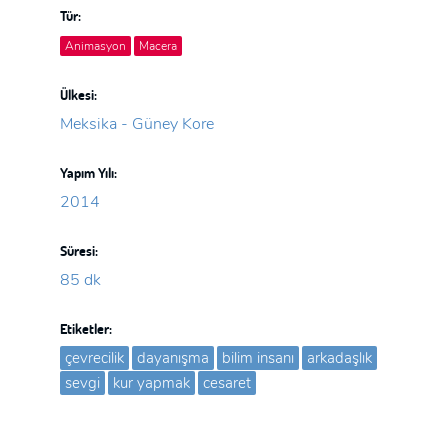
Tür:
Animasyon
Macera
Ülkesi:
Meksika - Güney Kore
Yapım Yılı:
2014
Süresi:
85 dk
Etiketler:
çevrecilik
dayanışma
bilim insanı
arkadaşlık
sevgi
kur yapmak
cesaret