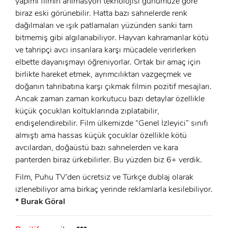
yapımı filmin animasyon teknolojisi günümüze göre
Şifre:
biraz eski görünebilir. Hatta bazı sahnelerde renk
dağılmaları ve ışık patlamaları yüzünden sanki tam
Şifre:
bitmemiş gibi algılanabiliyor. Hayvan kahramanlar kötü
ve tahripçi avcı insanlara karşı mücadele verirlerken
Beni Hatırla
Şifremi Unuttum ?
elbette dayanışmayı öğreniyorlar. Ortak bir amaç için
birlikte hareket etmek, ayrımcılıktan vazgeçmek ve
ÜYE OL
GIRIŞ
doğanın tahribatına karşı çıkmak filmin pozitif mesajları.
Ancak zaman zaman korkutucu bazı detaylar özellikle
GIRIŞ
küçük çocukları koltuklarında zıplatabilir,
endişelendirebilir. Film ülkemizde “Genel İzleyici” sınıfı
almıştı ama hassas küçük çocuklar özellikle kötü
avcılardan, doğaüstü bazı sahnelerden ve kara
panterden biraz ürkebilirler. Bu yüzden biz 6+ verdik.
Film, Puhu TV’den ücretsiz ve Türkçe dublaj olarak
izlenebiliyor ama birkaç yerinde reklamlarla kesilebiliyor.
* Burak Göral