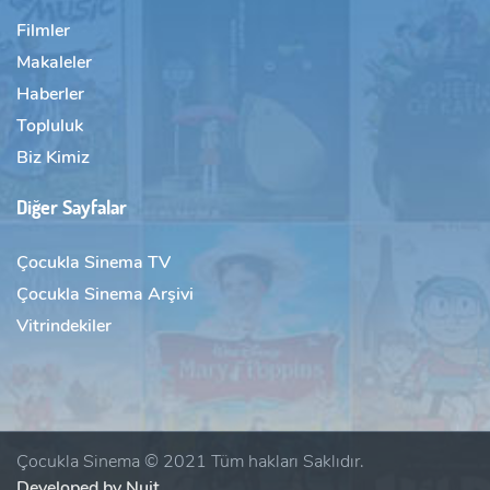
Filmler
Makaleler
Haberler
Topluluk
Biz Kimiz
Diğer Sayfalar
Çocukla Sinema TV
Çocukla Sinema Arşivi
Vitrindekiler
Çocukla Sinema © 2021 Tüm hakları Saklıdır.
Developed by Nuit