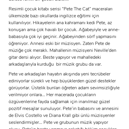
Resimli çocuk kitabı serisi “Pete The Cat” maceraları
ülkemizde bazı okullarda ingilizce eğitimi için
kullanılıyor. Hikayelerin ana kahramanı kedi Pete, az
konuşan ama çok havalı bir çocuk. Ağabeyiyle ve anne-
babasıyla çok iyi geçinir. Ağabeyinden sörf yapmasını
öğreniyor. Annesi eski bir müzisyen. Zaten Pete de
müziğe çok meraklı. Mahallenin müzisyeni Neville’den
gitar dersi alıyor. Beste yapıyor ve mahalledeki
arkadaşlarıyla kurduğu bir müzik grubu da var.
Pete ve arkadaşları hayatın akışında yeni tecrübeler
ediniyorlar sürekli ve hep büyüklerden güzel destekler
görüyorlar. Üstelik bunları öğreten adam sevimsizliğiyle
verilmiyor onlara... Her macerada çocukların
özgüvenlerine fayda sağlamak için inanılmaz güzel
pozitif mesajlar sunuluyor. Pete’in babasını ve annesini
de Elvis Costello ve Diana Krall gibi ünlü müzisyenler
seslendirmişler... Pete ve grubunun müzik yapıyor
x