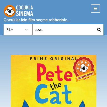
Toggle
navigati
Çocuklar için film seçme rehberiniz...