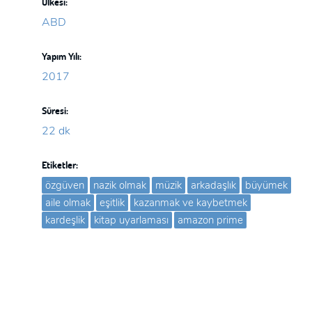
Ülkesi:
ABD
Yapım Yılı:
2017
Süresi:
22 dk
Etiketler:
özgüven
nazik olmak
müzik
arkadaşlık
büyümek
aile olmak
eşitlik
kazanmak ve kaybetmek
kardeşlik
kitap uyarlaması
amazon prime