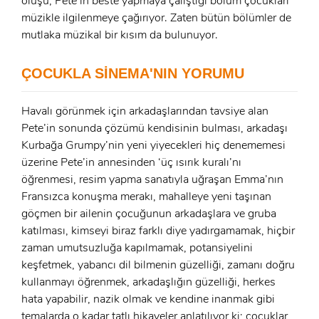
oluşu, Pete’in beste yapmaya çalıştığı bölüm çocukları
ÜYE OL
müzikle ilgilenmeye çağırıyor. Zaten bütün bölümler de
x
mutlaka müzikal bir kısım da bulunuyor.
GIRIŞ YAP
Ad Soyad:
ÇOCUKLA SİNEMA'NIN YORUMU
E-Posta:
Havalı görünmek için arkadaşlarından tavsiye alan
E-Posta:
Pete’in sonunda çözümü kendisinin bulması, arkadaşı
Kurbağa Grumpy’nin yeni yiyecekleri hiç denememesi
Şifre:
üzerine Pete’in annesinden ‘üç ısırık kuralı’nı
Şifre:
öğrenmesi, resim yapma sanatıyla uğraşan Emma’nın
Fransızca konuşma merakı, mahalleye yeni taşınan
göçmen bir ailenin çocuğunun arkadaşlara ve gruba
Beni Hatırla
Şifremi Unuttum ?
katılması, kimseyi biraz farklı diye yadırgamamak, hiçbir
ÜYE OL
zaman umutsuzluğa kapılmamak, potansiyelini
GIRIŞ
keşfetmek, yabancı dil bilmenin güzelliği, zamanı doğru
kullanmayı öğrenmek, arkadaşlığın güzelliği, herkes
GIRIŞ
hata yapabilir, nazik olmak ve kendine inanmak gibi
temalarda o kadar tatlı hikayeler anlatılıyor ki; çocuklar