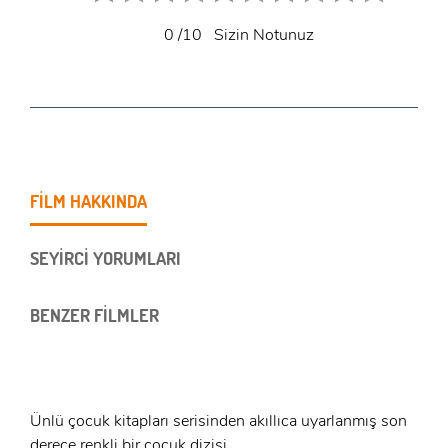
0
/10
Sizin Notunuz
FİLM HAKKINDA
SEYİRCİ YORUMLARI
BENZER FİLMLER
Ünlü çocuk kitapları serisinden akıllıca uyarlanmış son
derece renkli bir çocuk dizisi...