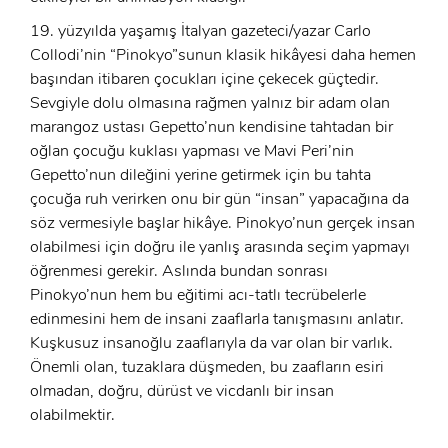
19. yüzyılda yaşamış İtalyan gazeteci/yazar Carlo
Collodi’nin “Pinokyo”sunun klasik hikâyesi daha hemen
başından itibaren çocukları içine çekecek güçtedir.
Sevgiyle dolu olmasına rağmen yalnız bir adam olan
marangoz ustası Gepetto’nun kendisine tahtadan bir
oğlan çocuğu kuklası yapması ve Mavi Peri’nin
Gepetto’nun dileğini yerine getirmek için bu tahta
çocuğa ruh verirken onu bir gün “insan” yapacağına da
söz vermesiyle başlar hikâye. Pinokyo’nun gerçek insan
olabilmesi için doğru ile yanlış arasında seçim yapmayı
öğrenmesi gerekir. Aslında bundan sonrası
Pinokyo’nun hem bu eğitimi acı-tatlı tecrübelerle
edinmesini hem de insani zaaflarla tanışmasını anlatır.
Kuşkusuz insanoğlu zaaflarıyla da var olan bir varlık.
x
Önemli olan, tuzaklara düşmeden, bu zaafların esiri
ÜYE OL
olmadan, doğru, dürüst ve vicdanlı bir insan
olabilmektir.
x
GIRIŞ YAP
Ad Soyad: