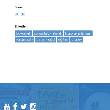
Süresi:
88 dk
Etiketler:
büyümek
sorumluluk almak
kitap uyarlaması
yaramazlık
baba - oğul
eğitim
disney