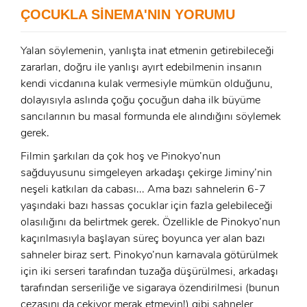
ÇOCUKLA SİNEMA'NIN YORUMU
E-Posta:
Yalan söylemenin, yanlışta inat etmenin getirebileceği
E-Posta:
zararları, doğru ile yanlışı ayırt edebilmenin insanın
kendi vicdanına kulak vermesiyle mümkün olduğunu,
Şifre:
dolayısıyla aslında çoğu çocuğun daha ilk büyüme
Şifre:
sancılarının bu masal formunda ele alındığını söylemek
gerek.
Beni Hatırla
Şifremi Unuttum ?
Filmin şarkıları da çok hoş ve Pinokyo’nun
sağduyusunu simgeleyen arkadaşı çekirge Jiminy’nin
ÜYE OL
neşeli katkıları da cabası... Ama bazı sahnelerin 6-7
GIRIŞ
yaşındaki bazı hassas çocuklar için fazla gelebileceği
olasılığını da belirtmek gerek. Özellikle de Pinokyo’nun
GIRIŞ
kaçırılmasıyla başlayan süreç boyunca yer alan bazı
sahneler biraz sert. Pinokyo’nun karnavala götürülmek
için iki serseri tarafından tuzağa düşürülmesi, arkadaşı
tarafından serseriliğe ve sigaraya özendirilmesi (bunun
cezasını da çekiyor merak etmeyin!) gibi sahneler