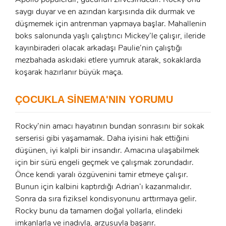
GIRIŞ YAP
Ad Soyad:
saygı duyar ve en azından karşısında dik durmak ve
düşmemek için antrenman yapmaya başlar. Mahallenin
E-Posta:
boks salonunda yaşlı çalıştırıcı Mickey’le çalışır, ileride
E-Posta:
kayınbiraderi olacak arkadaşı Paulie’nin çalıştığı
mezbahada askıdaki etlere yumruk atarak, sokaklarda
koşarak hazırlanır büyük maça.
Şifre:
Şifre:
ÇOCUKLA SİNEMA'NIN YORUMU
Beni Hatırla
Şifremi Unuttum ?
Rocky’nin amacı hayatının bundan sonrasını bir sokak
serserisi gibi yaşamamak. Daha iyisini hak ettiğini
ÜYE OL
GIRIŞ
düşünen, iyi kalpli bir insandır. Amacına ulaşabilmek
için bir sürü engeli geçmek ve çalışmak zorundadır.
GIRIŞ
Önce kendi yaralı özgüvenini tamir etmeye çalışır.
Bunun için kalbini kaptırdığı Adrian’ı kazanmalıdır.
Sonra da sıra fiziksel kondisyonunu arttırmaya gelir.
Rocky bunu da tamamen doğal yollarla, elindeki
imkanlarla ve inadıyla, arzusuyla başarır.