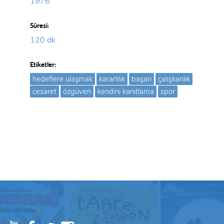
1976
Süresi:
120 dk
Etiketler:
hedeflere ulaşmak
kararlılık
başarı
çalışkanlık
cesaret
özgüven
kendini kanıtlama
spor