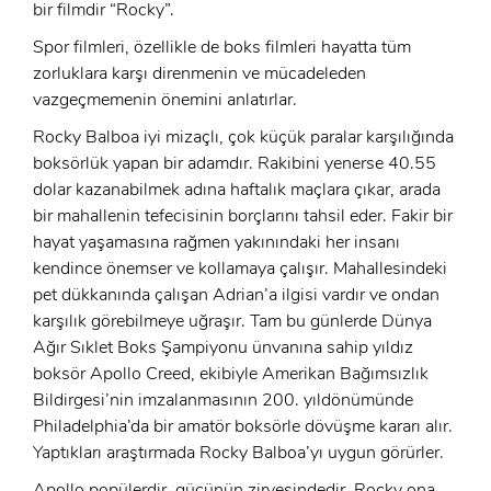
bir filmdir “Rocky”.
Spor filmleri, özellikle de boks filmleri hayatta tüm
zorluklara karşı direnmenin ve mücadeleden
vazgeçmemenin önemini anlatırlar.
Rocky Balboa iyi mizaçlı, çok küçük paralar karşılığında
boksörlük yapan bir adamdır. Rakibini yenerse 40.55
dolar kazanabilmek adına haftalık maçlara çıkar, arada
bir mahallenin tefecisinin borçlarını tahsil eder. Fakir bir
hayat yaşamasına rağmen yakınındaki her insanı
kendince önemser ve kollamaya çalışır. Mahallesindeki
pet dükkanında çalışan Adrian’a ilgisi vardır ve ondan
karşılık görebilmeye uğraşır. Tam bu günlerde Dünya
Ağır Sıklet Boks Şampiyonu ünvanına sahip yıldız
boksör Apollo Creed, ekibiyle Amerikan Bağımsızlık
Bildirgesi’nin imzalanmasının 200. yıldönümünde
x
Philadelphia’da bir amatör boksörle dövüşme kararı alır.
ÜYE OL
Yaptıkları araştırmada Rocky Balboa’yı uygun görürler.
x
Apollo popülerdir, gücünün zirvesindedir. Rocky ona