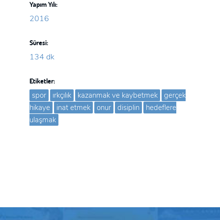
Yapım Yılı:
2016
Süresi:
134 dk
Etiketler:
spor
ırkçılık
kazanmak ve kaybetmek
gerçek
hikaye
inat etmek
onur
disiplin
hedeflere
ulaşmak