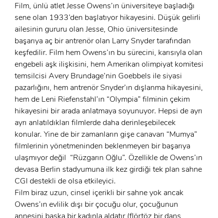
x
Film, ünlü atlet Jesse Owens’ın üniversiteye başladığı
GIRIŞ YAP
Ad Soyad:
sene olan 1933’den başlatıyor hikayesini. Düşük gelirli
ailesinin gururu olan Jesse, Ohio üniversitesinde
başarıya aç bir antrenör olan Larry Snyder tarafından
E-Posta:
keşfedilir. Film hem Owens’ın bu sürecini, karısıyla olan
E-Posta:
engebeli aşk ilişkisini, hem Amerikan olimpiyat komitesi
temsilcisi Avery Brundage’nin Goebbels ile siyasi
Şifre:
pazarlığını, hem antrenör Snyder’ın dışlanma hikayesini,
hem de Leni Riefenstahl’ın “Olympia” filminin çekim
Şifre:
hikayesini bir arada anlatmaya soyunuyor. Hepsi de ayrı
ayrı anlatıldıkları filmlerde daha derinleşebilecek
Beni Hatırla
Şifremi Unuttum ?
konular. Yine de bir zamanların gişe canavarı “Mumya”
filmlerinin yönetmeninden beklenmeyen bir başarıya
ÜYE OL
GIRIŞ
ulaşmıyor değil “Rüzgarın Oğlu”. Özellikle de Owens’ın
devasa Berlin stadyumuna ilk kez girdiği tek plan sahne
GIRIŞ
CGI destekli de olsa etkileyici.
Film biraz uzun, cinsel içerikli bir sahne yok ancak
Owens’ın evlilik dışı bir çocuğu olur, çocuğunun
annesini başka bir kadınla aldatır (flörtöz bir dans