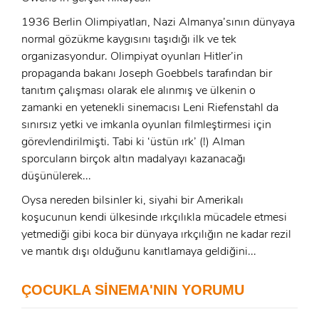
1936 Berlin Olimpiyatları, Nazi Almanya’sının dünyaya
normal gözükme kaygısını taşıdığı ilk ve tek
organizasyondur. Olimpiyat oyunları Hitler’in
propaganda bakanı Joseph Goebbels tarafından bir
tanıtım çalışması olarak ele alınmış ve ülkenin o
zamanki en yetenekli sinemacısı Leni Riefenstahl da
sınırsız yetki ve imkanla oyunları filmleştirmesi için
görevlendirilmişti. Tabi ki ‘üstün ırk’ (!) Alman
sporcuların birçok altın madalyayı kazanacağı
düşünülerek...
Oysa nereden bilsinler ki, siyahi bir Amerikalı
koşucunun kendi ülkesinde ırkçılıkla mücadele etmesi
yetmediği gibi koca bir dünyaya ırkçılığın ne kadar rezil
ve mantık dışı olduğunu kanıtlamaya geldiğini...
x
ÇOCUKLA SİNEMA'NIN YORUMU
ÜYE OL