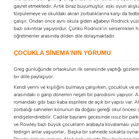
gayret etmektedir. Artık biraz büyümüştür, eski oyun alışka
x
törpülemeye ve okuldaki akran zorbalıklarına karşı da tedbi
ÜYE OL
çalışır. Ondan önce aynı okula giden ağabeyi Rodnick yü
x
bazı sıkıntılar yaşıyordur. Çünkü Rodnick’in serserilikleri h
GIRIŞ YAP
öğretmenler arasında dilden dile dolaşmaktadır.
Ad Soyad:
ÇOCUKLA SİNEMA'NIN YORUMU
E-Posta:
Greg günlüğünde ortaokulun ilk senesinde yaptığı gözleml
E-Posta:
bir dille paylaşıyor.
Kendi yerini ve kişiliğini bulmaya çalışırken, çocukluk ve e
Şifre:
arasındaki o garip dönemin neşeli bir parodisini yapıyor. 
romandaki gibi bazı kaba esprilere de açık bir yapısı var. 
Şifre:
zorbalığı sahneleri konunun da doğası gereği okul öncesi 
endişelendirebilir. Cadılar bayramı gecesinde ıssız bir par
Beni Hatırla
Şifremi Unuttum ?
ve Rowley bazı büyük çocukların arabayla kovalaması yü
tedirgin anlar yaşıyorlar.. Başka bir sahnede sokakta oynar
ÜYE OL