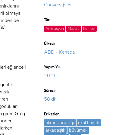
Convery (ses)
nlıklarını
rli olmaya
Tür:
zünden de
âlâ
Animasyon
Macera
Komedi
Ülkesi:
ABD - Kanada
eri eğlenceli
Yapım Yılı:
2021
rgenlik
Süresi:
Ancak
Akran
58 dk
çocukları
ka giren Greg
Etiketler:
zünden
akran zorbalığı
okul hayatı
larken
arkadaşlık
büyümek