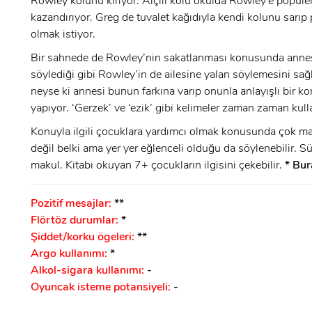
Rowley kolunu kırıyor. Alçılı kolu okulda Rowley’e popüler
GIRIŞ
kazandırıyor. Greg de tuvalet kağıdıyla kendi kolunu sarıp
olmak istiyor.
GIRIŞ
Bir sahnede de Rowley’nin sakatlanması konusunda anne
söylediği gibi Rowley’in de ailesine yalan söylemesini sağ
neyse ki annesi bunun farkına varıp onunla anlayışlı bir 
yapıyor. ‘Gerzek’ ve ‘ezik’ gibi kelimeler zaman zaman kulla
Konuyla ilgili çocuklara yardımcı olmak konusunda çok mah
değil belki ama yer yer eğlenceli olduğu da söylenebilir. Sü
makul. Kitabı okuyan 7+ çocukların ilgisini çekebilir.
* Bu
Pozitif mesajlar:
**
Flörtöz durumlar:
*
Şiddet/korku ögeleri:
**
Argo kullanımı:
*
Alkol-sigara kullanımı:
-
Oyuncak isteme potansiyeli:
-