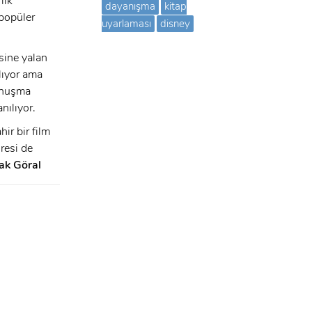
lik
dayanışma
kitap
 popüler
uyarlaması
disney
sine yalan
lıyor ama
konuşma
nılıyor.
ir bir film
resi de
rak Göral