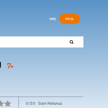
GIRIŞ
ÜYE OL
Ü
7+
10 star.
0
/10
Sizin Notunuz