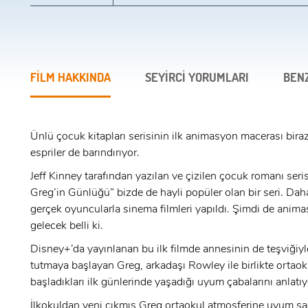
FİLM HAKKINDA
SEYİRCİ YORUMLARI
BEN
Ünlü çocuk kitapları serisinin ilk animasyon macerası bira
espriler de barındırıyor.
Jeff Kinney tarafından yazılan ve çizilen çocuk romanı serisi
Greg’in Günlüğü” bizde de hayli popüler olan bir seri. Da
gerçek oyuncularla sinema filmleri yapıldı. Şimdi de animas
gelecek belli ki.
Disney+’da yayınlanan bu ilk filmde annesinin de teşviğiy
tutmaya başlayan Greg, arkadaşı Rowley ile birlikte ortaok
başladıkları ilk günlerinde yaşadığı uyum çabalarını anlatı
İlkokuldan yeni çıkmış Greg ortaokul atmosferine uyum s