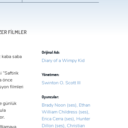
ZER FİLMLER
Orijinal Adı:
z kaba saba
Diary of a Wimpy Kid
 “Saftirik
Yönetmen:
ha önce
Swinton O. Scott III
yon filmleri
Oyuncular:
le günlük
Brady Noon (ses), Ethan
ula
William Childress (ses),
yor.
Erica Cerra (ses), Hunter
Dillon (ses), Christian
ağlamaya