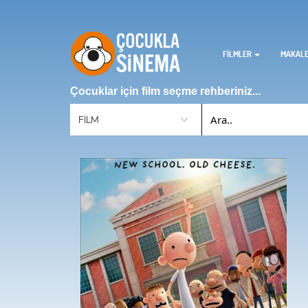
FİLMLER
MAKAL
Çocuklar için film seçme rehberiniz...