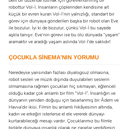
belli bir düzende tutmak için görevlendirilmiş bir
robottur Vol-İ. İnsanların çöplerinden kendisine ait
E-Posta:
küçük bir evren kuran Vol-İ’nin yalnızlığı, standart bir
E-Posta:
görev için dünyaya gönderilen başka bir robot olan Eve
ile bozulur. İyi ki de bozulur, çünkü Vol-İ bu sayede
aşkla tanışır. Eve’nin görevi ise bu ölü dünyada “yaşam”
Şifre:
aramaktır ve aradığı yaşam aslında Vol-İ’de saklıdır!
Şifre:
ÇOCUKLA SİNEMA'NIN YORUMU
Beni Hatırla
Şifremi Unuttum ?
Neredeyse yarısından fazlası diyalogsuz olmasına,
ÜYE OL
GIRIŞ
robot sesleri ve müzik dışında duyulabilen seslerin
olmamasına rağmen çocukları hiç sıkmayan, eğlenceli
GIRIŞ
olduğu kadar çok anlamlı bir film “Vol-İ”. İnsanlığın ve
dünyanın yeniden doğuşu için tasarlanmış bir Âdem ve
Havva’dır ikisi. Filmin bu anlamlı hikâyesinin altında,
kadın ve erkeğin isterlerse el ele vererek dünyayı
kurtarabileceği mesajı vardır. Çocuklarımız bu filmle
birlikte dünyaya insanlık olarak ne zararlar verdiğimizi