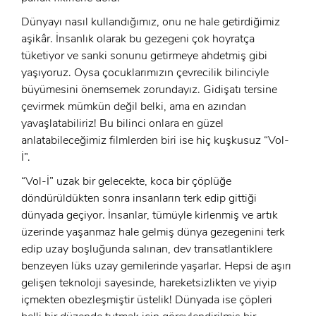
Dünyayı nasıl kullandığımız, onu ne hale getirdiğimiz
aşikâr. İnsanlık olarak bu gezegeni çok hoyratça
tüketiyor ve sanki sonunu getirmeye ahdetmiş gibi
yaşıyoruz. Oysa çocuklarımızın çevrecilik bilinciyle
büyümesini önemsemek zorundayız. Gidişatı tersine
çevirmek mümkün değil belki, ama en azından
yavaşlatabiliriz! Bu bilinci onlara en güzel
anlatabileceğimiz filmlerden biri ise hiç kuşkusuz “Vol-
İ”.
“Vol-İ” uzak bir gelecekte, koca bir çöplüğe
döndürüldükten sonra insanların terk edip gittiği
dünyada geçiyor. İnsanlar, tümüyle kirlenmiş ve artık
üzerinde yaşanmaz hale gelmiş dünya gezegenini terk
x
edip uzay boşluğunda salınan, dev transatlantiklere
ÜYE OL
benzeyen lüks uzay gemilerinde yaşarlar. Hepsi de aşırı
gelişen teknoloji sayesinde, hareketsizlikten ve yiyip
x
GIRIŞ YAP
içmekten obezleşmiştir üstelik! Dünyada ise çöpleri
Ad Soyad: