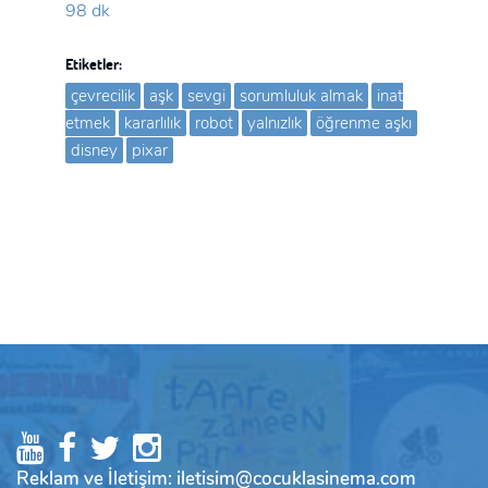
98 dk
Etiketler:
çevrecilik
aşk
sevgi
sorumluluk almak
inat
etmek
kararlılık
robot
yalnızlık
öğrenme aşkı
disney
pixar
Reklam ve İletişim: iletisim@cocuklasinema.com