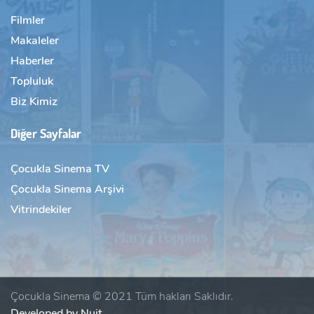
Filmler
Makaleler
Haberler
Topluluk
Biz Kimiz
Diğer Sayfalar
Çocukla Sinema TV
Çocukla Sinema Arşivi
Vitrindekiler
Çocukla Sinema © 2021 Tüm hakları Saklıdır.
Developed by Nuit