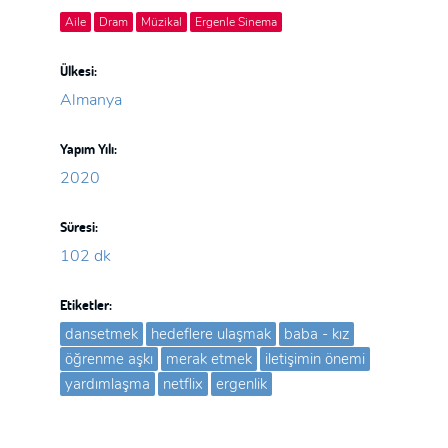
Aile
Dram
Müzikal
Ergenle Sinema
Ülkesi:
Almanya
Yapım Yılı:
2020
Süresi:
102 dk
Etiketler:
dansetmek
hedeflere ulaşmak
baba - kız
öğrenme aşkı
merak etmek
iletişimin önemi
yardımlaşma
netflix
ergenlik