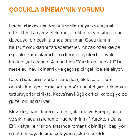
x
ÇOCUKLA SİNEMA'NIN YORUMU
ÜYE OL
x
Bazen ebeveynler, kendi hayallerini ya da ulaşmak
GIRIŞ YAP
Ad Soyad:
istedikleri kariyer zirvelerini çocuklarına yansıtıp onları
duygusal bir baskı altında bırakırlar. Çocuklarının
mutsuz olduklarını farkedemezler. Ancak özellikle de
E-Posta:
ergenlik zamanlarında bu durum, ilişkilerde büyük
E-Posta:
krizlere yol açabilir. Alman filmi “Yürekten Dans Et” bu
meseleyi hayli dinamik ve çağdaş bir şekilde ele alıyor.
Şifre:
Katya babasının zorlamasına karşılık kısa bir süre
Şifre:
onunla küsüyor. Ama sonra doğru bir iletişim frekansını
tutturuyorlar birlikte. Katya’nın küçük erkek kardeşiye de
güzel bir ilişkisi var.
Beni Hatırla
Şifremi Unuttum ?
Müzikler, dans koreografileri çok çok iyi. Enerjik, akıcı
ÜYE OL
GIRIŞ
ve sıkılmadan izlenen bir gençlik filmi “Yürekten Dans
Et”. Katya ile Marlon arasında romantik bir ilişki başlıyor
elbette hikayede ama çok yumuşak bir şekilde
GIRIŞ