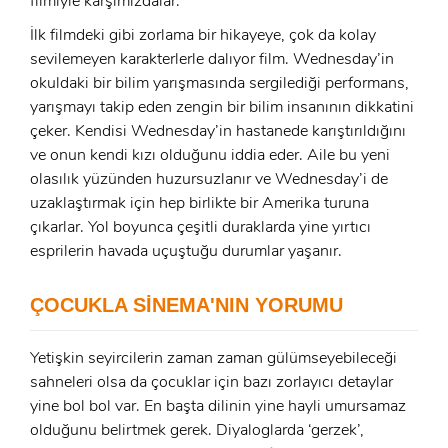
filmiyle karşımızdalar.
İlk filmdeki gibi zorlama bir hikayeye, çok da kolay
x
sevilemeyen karakterlerle dalıyor film. Wednesday’in
ÜYE OL
okuldaki bir bilim yarışmasında sergilediği performans,
x
yarışmayı takip eden zengin bir bilim insanının dikkatini
GIRIŞ YAP
Ad Soyad:
çeker. Kendisi Wednesday’in hastanede karıştırıldığını
ve onun kendi kızı olduğunu iddia eder. Aile bu yeni
olasılık yüzünden huzursuzlanır ve Wednesday’i de
E-Posta:
uzaklaştırmak için hep birlikte bir Amerika turuna
E-Posta:
çıkarlar. Yol boyunca çeşitli duraklarda yine yırtıcı
esprilerin havada uçuştuğu durumlar yaşanır.
Şifre:
Şifre:
ÇOCUKLA SİNEMA'NIN YORUMU
Yetişkin seyircilerin zaman zaman gülümseyebileceği
Beni Hatırla
Şifremi Unuttum ?
sahneleri olsa da çocuklar için bazı zorlayıcı detaylar
ÜYE OL
yine bol bol var. En başta dilinin yine hayli umursamaz
GIRIŞ
olduğunu belirtmek gerek. Diyaloglarda ‘gerzek’,