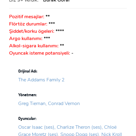
Pozitif mesajlar:
**
Flörtöz durumlar:
***
Şiddet/korku ögeleri:
****
Argo kullanımı:
***
Alkol-sigara kullanımı:
**
Oyuncak isteme potansiyeli:
-
Orijinal Adı:
The Addams Family 2
Yönetmen:
Greg Tiernan, Conrad Vernon
Oyuncular:
Oscar Isaac (ses), Charlize Theron (ses), Chloë
Grace Moretz (ses), Snoop Dogg (ses), Nick Kroll