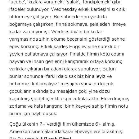
‘ucube’, ‘kızlara yürümek’, ‘salak’, ‘fondiplemek’ gibi
GIRIŞ
ifadeler bulunuyor. Wednesday erkek kardeşini sık sık
öldürmeye çalışıyor. Bir sahnede onu yastıkla
boğamaya çalışırken, fırına sokmaya, şelaleden itmeye
kadar vardırıyor işi. Wednesday’in bir kızlar
yarışmasında zihin okuma becerisini gösterdiği sahne
epey korkunç. Erkek kardeş Pugsley yine sürekli bir
şeyleri patlatmaya çalışıyor. Finalde filmin kötü adamı
hayvan ve insan genlerini karıştırarak ortaya korkunç
varlıklar çıkaran bir adam olarak sunuluyor. Bütün
bunlar sonunda “farklı da olsak biz bir aileyiz ve
birbirimizi kollamalıyız” mesajına varsa da küçük
çocukların aklında bu mesajdan çok, yine dozu
kaçırılmış şiddet içerikli espriler kalacaktır. Elden kaçmış
zorlama ve kafa karıştırıcı bir hikayeye sahip filmin notu
bizim için hayli düşük.
Çoğu ülkenin 7+ verdiği film ülkemizde 6+ almış.
Amerikan sinemalarında karar ebeveynlere bırakılmış.
Biz 9+ verdik.
* Burak Göral