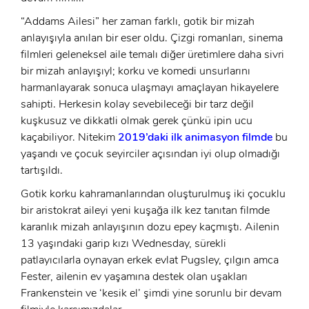
“Addams Ailesi” her zaman farklı, gotik bir mizah
anlayışıyla anılan bir eser oldu. Çizgi romanları, sinema
filmleri geleneksel aile temalı diğer üretimlere daha sivri
bir mizah anlayışıyl; korku ve komedi unsurlarını
harmanlayarak sonuca ulaşmayı amaçlayan hikayelere
sahipti. Herkesin kolay sevebileceği bir tarz değil
kuşkusuz ve dikkatli olmak gerek çünkü ipin ucu
kaçabiliyor. Nitekim
2019’daki ilk animasyon filmde
bu
yaşandı ve çocuk seyirciler açısından iyi olup olmadığı
tartışıldı.
Gotik korku kahramanlarından oluşturulmuş iki çocuklu
bir aristokrat aileyi yeni kuşağa ilk kez tanıtan filmde
karanlık mizah anlayışının dozu epey kaçmıştı. Ailenin
13 yaşındaki garip kızı Wednesday, sürekli
patlayıcılarla oynayan erkek evlat Pugsley, çılgın amca
Fester, ailenin ev yaşamına destek olan uşakları
Frankenstein ve ‘kesik el’ şimdi yine sorunlu bir devam