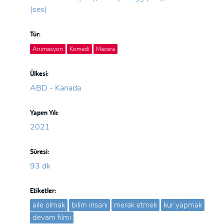
(ses)
Tür:
Animasyon
Komedi
Macera
Ülkesi:
ABD - Kanada
Yapım Yılı:
2021
Süresi:
93 dk
Etiketler:
aile olmak
bilim insanı
merak etmek
kur yapmak
devam filmi