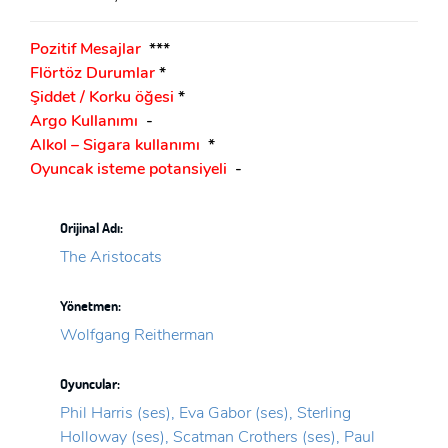
Pozitif Mesajlar
***
Flörtöz Durumlar
*
Şiddet / Korku öğesi
*
Argo Kullanımı
-
Alkol – Sigara kullanımı
*
Oyuncak isteme potansiyeli
-
Orijinal Adı:
The Aristocats
Yönetmen:
Wolfgang Reitherman
Oyuncular:
Phil Harris (ses), Eva Gabor (ses), Sterling
Holloway (ses), Scatman Crothers (ses), Paul