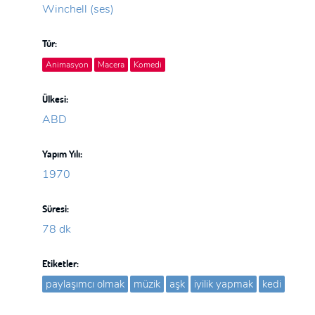
Winchell (ses)
Tür:
Animasyon
Macera
Komedi
Ülkesi:
ABD
Yapım Yılı:
1970
Süresi:
78 dk
Etiketler:
paylaşımcı olmak
müzik
aşk
iyilik yapmak
kedi