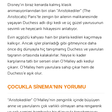
Disney’in biraz kenarda kalmış klasik
animasyonlarından biri olan “Aristokediler” (The
Aristocats) Paris’te zengin bir ailenin malikanesinde
yaşayan Duchess adlı dişi kedi ve üç güzel yavrusunun
sevimli ve heyecanlı hikayesini anlatıyor.
Evin açgözlü kahyası hain bir planla kedileri kaçırmaya
kalkışır. Ancak işler planladığı gibi gitmeyince daha
önce dış dünyayla hiç tanışmamış Duchess ve yavruları
taşranın ortasında kalakalırlar. Neyse ki kader
karşılarına tatlı bir serseri olan O’Malley adlı kediyi
x
çıkarır. O’Malley hem yavrulara sahip çıkar hem de
ÜYE OL
Duchess’e aşık olur.
x
GIRIŞ YAP
Ad Soyad:
ÇOCUKLA SİNEMA'NIN YORUMU
E-Posta:
“Aristokediler” O’Malley’nin zenginlik içinde büyüyen
anne ve yavrularını çok varlıklı olmayan ama rengarenk
E-Posta: