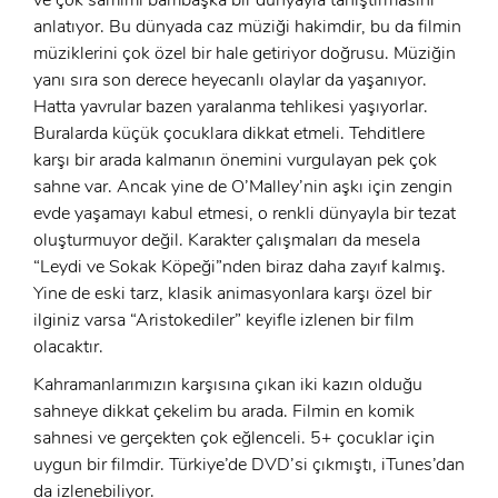
ve çok samimi bambaşka bir dünyayla tanıştırmasını
anlatıyor. Bu dünyada caz müziği hakimdir, bu da filmin
Şifre:
müziklerini çok özel bir hale getiriyor doğrusu. Müziğin
Şifre:
yanı sıra son derece heyecanlı olaylar da yaşanıyor.
Hatta yavrular bazen yaralanma tehlikesi yaşıyorlar.
Buralarda küçük çocuklara dikkat etmeli. Tehditlere
Beni Hatırla
Şifremi Unuttum ?
karşı bir arada kalmanın önemini vurgulayan pek çok
ÜYE OL
sahne var. Ancak yine de O’Malley’nin aşkı için zengin
GIRIŞ
evde yaşamayı kabul etmesi, o renkli dünyayla bir tezat
oluşturmuyor değil. Karakter çalışmaları da mesela
GIRIŞ
“Leydi ve Sokak Köpeği”nden biraz daha zayıf kalmış.
Yine de eski tarz, klasik animasyonlara karşı özel bir
ilginiz varsa “Aristokediler” keyifle izlenen bir film
olacaktır.
Kahramanlarımızın karşısına çıkan iki kazın olduğu
sahneye dikkat çekelim bu arada. Filmin en komik
sahnesi ve gerçekten çok eğlenceli. 5+ çocuklar için
uygun bir filmdir. Türkiye’de DVD’si çıkmıştı, iTunes’dan
da izlenebiliyor.