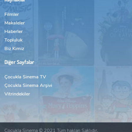
Filmler
Makaleler
Haberler
Topluluk
Biz Kimiz
Diğer Sayfalar
Çocukla Sinema TV
Çocukla Sinema Arşivi
Vitrindekiler
Çocukla Sinema © 2021 Tüm hakları Saklıdır.