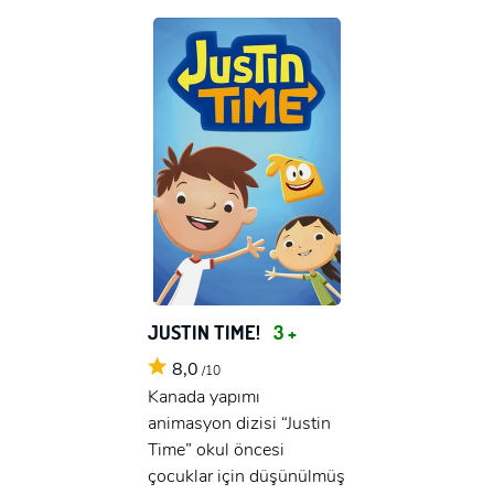
JUSTIN TIME!
3 +
8,0
/10
Kanada yapımı
animasyon dizisi “Justin
Time” okul öncesi
çocuklar için düşünülmüş