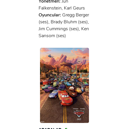
Yönetmen:
Jun
x
GIRIŞ YAP
Ad Soyad:
Falkenstein, Karl Geurs
Oyuncular:
Gregg Berger
(ses), Brady Bluhm (ses),
E-Posta:
Jim Cummings (ses), Ken
E-Posta:
Sansom (ses)
Şifre:
Şifre:
Beni Hatırla
Şifremi Unuttum ?
ÜYE OL
GIRIŞ
GIRIŞ