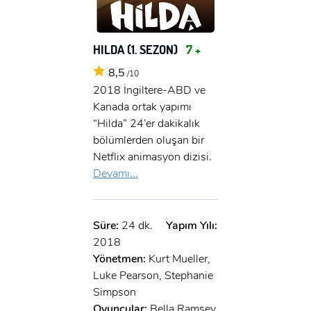
HILDA (1. SEZON)
7 +
8,5
/10
2018 İngiltere-ABD ve
Kanada ortak yapımı
“Hilda” 24’er dakikalık
bölümlerden oluşan bir
Netflix animasyon dizisi.
Devamı...
Süre:
24 dk.
Yapım Yılı:
2018
Yönetmen:
Kurt Mueller,
Luke Pearson, Stephanie
Simpson
Oyuncular:
Bella Ramsey