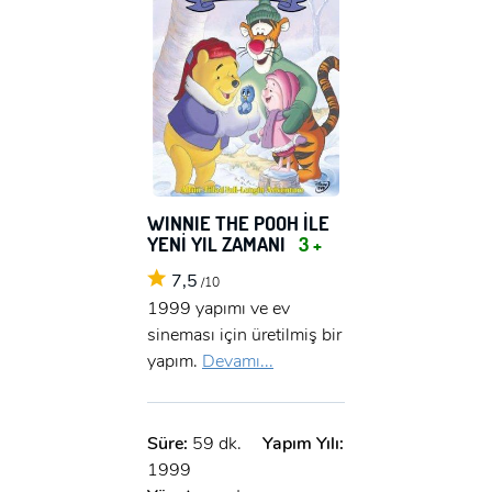
WINNIE THE POOH İLE
YENİ YIL ZAMANI
3 +
7,5
/10
1999 yapımı ve ev
sineması için üretilmiş bir
yapım.
Devamı...
x
Süre:
59 dk.
Yapım Yılı:
ÜYE OL
1999