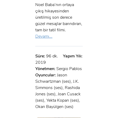
Noel Baba’nın ortaya
çıkış hikayesinden
üretilmiş son derece
güzel mesajlar barındıran,
tam bir tatil filmi.
Devamı...
Süre:
96 dk.
Yapım Yılı:
2019
Yönetmen:
Sergio Pablos
Oyuncular:
Jason
Schwartzman (ses), J.K.
Simmons (ses), Rashida
Jones (ses), Joan Cusack
(ses), Yekta Kopan (ses),
Okan Bayülgen (ses)