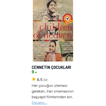
CENNETİN ÇOCUKLARI
9 +
8,5
/10
Her çocuğun izlemesi
gereken, İran sinemasının
başyapıt filmlerinden biri.
Devamı...