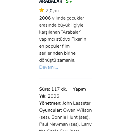
ARABALAR
5 +
7,0
/10
2006 yılında çocuklar
arasında büyük ilgiyle
karşılanan “Arabalar”
yapımcı stüdyo Pixar'ın
en popüler film
serilerinden birine
dönüştü zamanla.
Devamı...
Süre:
117 dk.
Yapım
Yılı:
2006
Yönetmen:
John Lasseter
Oyuncular:
Owen Wilson
(ses), Bonnie Hunt (ses),
Paul Newman (ses), Larry