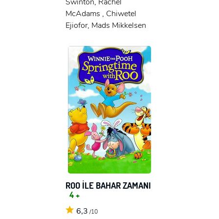
Swinton, Rachel
McAdams , Chiwetel
Ejiofor, Mads Mikkelsen
ROO İLE BAHAR ZAMANI
4 +
6,3
/10