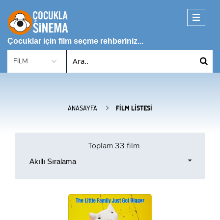
Toggle
navigati
Çocuklar için film seçme rehberiniz...
ANASAYFA
FILM LISTESI
Toplam
33 film
Akıllı Sıralama