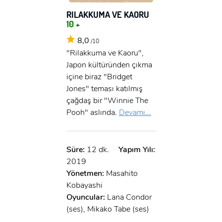
RILAKKUMA VE KAORU
10 +
8,0
/10
"Rilakkuma ve Kaoru",
Japon kültüründen çıkma
içine biraz "Bridget
Jones" teması katılmış
çağdaş bir "Winnie The
Pooh" aslında.
Devamı...
Süre:
12 dk.
Yapım Yılı:
2019
Yönetmen:
Masahito
Kobayashi
Oyuncular:
Lana Condor
(ses), Mikako Tabe (ses)