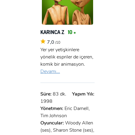
KARINCA Z
10 +
7,0
/10
Yer yer yetişkinlere
yönelik espriler de içeren,
komik bir animasyon.
Devamı...
Süre:
83 dk.
Yapım Yılı:
1998
Yönetmen:
Eric Darnell,
Tim Johnson
Oyuncular:
Woody Allen
(ses), Sharon Stone (ses),