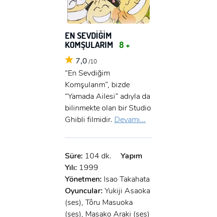
EN SEVDİĞİM
KOMŞULARIM
8 +
7,0
/10
“En Sevdiğim
Komşularım”, bizde
“Yamada Ailesi” adıyla da
bilinmekte olan bir Studio
Ghibli filmidir.
Devamı...
Süre:
104 dk.
Yapım
Yılı:
1999
Yönetmen:
Isao Takahata
Oyuncular:
Yukiji Asaoka
(ses), Tôru Masuoka
(ses), Masako Araki (ses)