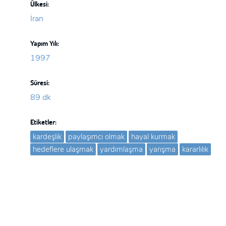
Ülkesi:
İran
Yapım Yılı:
1997
Süresi:
89 dk
Etiketler:
kardeşlik
paylaşımcı olmak
hayal kurmak
hedeflere ulaşmak
yardımlaşma
yarışma
kararlılık