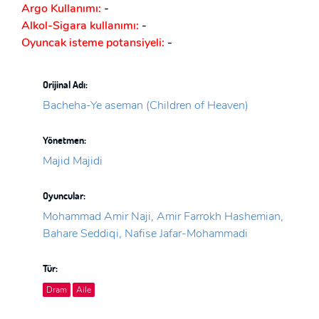
Argo Kullanımı:
-
Alkol-Sigara kullanımı:
-
Oyuncak isteme potansiyeli:
-
Orijinal Adı:
Bacheha-Ye aseman (Children of Heaven)
Yönetmen:
Majid Majidi
Oyuncular:
Mohammad Amir Naji, Amir Farrokh Hashemian,
Bahare Seddiqi, Nafise Jafar-Mohammadi
Tür:
Dram
Aile