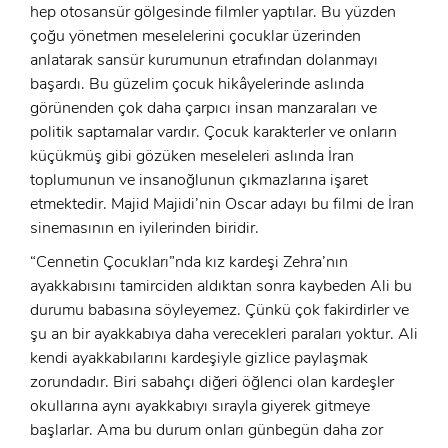
hep otosansür gölgesinde filmler yaptılar. Bu yüzden
çoğu yönetmen meselelerini çocuklar üzerinden
anlatarak sansür kurumunun etrafından dolanmayı
başardı. Bu güzelim çocuk hikâyelerinde aslında
görünenden çok daha çarpıcı insan manzaraları ve
politik saptamalar vardır. Çocuk karakterler ve onların
küçükmüş gibi gözüken meseleleri aslında İran
toplumunun ve insanoğlunun çıkmazlarına işaret
etmektedir. Majid Majidi’nin Oscar adayı bu filmi de İran
sinemasının en iyilerinden biridir.
“Cennetin Çocukları”nda kız kardeşi Zehra’nın
ayakkabısını tamirciden aldıktan sonra kaybeden Ali bu
durumu babasına söyleyemez. Çünkü çok fakirdirler ve
şu an bir ayakkabıya daha verecekleri paraları yoktur. Ali
kendi ayakkabılarını kardeşiyle gizlice paylaşmak
zorundadır. Biri sabahçı diğeri öğlenci olan kardeşler
okullarına aynı ayakkabıyı sırayla giyerek gitmeye
başlarlar. Ama bu durum onları günbegün daha zor
x