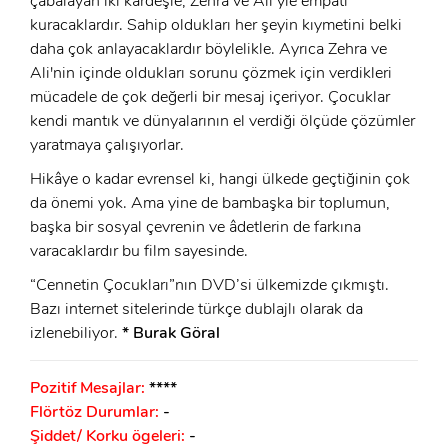
çabalayan iki kardeşle, Zehra ve Ali’yle empati
kuracaklardır. Sahip oldukları her şeyin kıymetini belki
daha çok anlayacaklardır böylelikle. Ayrıca Zehra ve
Ali'nin içinde oldukları sorunu çözmek için verdikleri
mücadele de çok değerli bir mesaj içeriyor. Çocuklar
kendi mantık ve dünyalarının el verdiği ölçüde çözümler
yaratmaya çalışıyorlar.
Hikâye o kadar evrensel ki, hangi ülkede geçtiğinin çok
da önemi yok. Ama yine de bambaşka bir toplumun,
başka bir sosyal çevrenin ve âdetlerin de farkına
varacaklardır bu film sayesinde.
“Cennetin Çocukları”nın DVD’si ülkemizde çıkmıştı.
Bazı internet sitelerinde türkçe dublajlı olarak da
izlenebiliyor.
* Burak Göral
Pozitif Mesajlar:
****
Flörtöz Durumlar:
-
Şiddet/ Korku ögeleri:
-