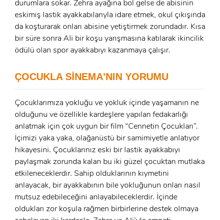
ÜYE OL
durumlara sokar. Zehra ayağına bol gelse de abisinin
eskimiş lastik ayakkabılarıyla idare etmek, okul çıkışında
x
da koşturarak onları abisine yetiştirmek zorundadır. Kısa
GIRIŞ YAP
Ad Soyad:
bir süre sonra Ali bir koşu yarışmasına katılarak ikincilik
ödülü olan spor ayakkabıyı kazanmaya çalışır.
E-Posta:
E-Posta:
ÇOCUKLA SİNEMA'NIN YORUMU
Şifre:
Çocuklarımıza yokluğu ve yokluk içinde yaşamanın ne
olduğunu ve özellikle kardeşlere yapılan fedakarlığı
Şifre:
anlatmak için çok uygun bir film “Cennetin Çocukları”.
İçimizi yaka yaka, olağanüstü bir samimiyetle anlatıyor
Beni Hatırla
Şifremi Unuttum ?
hikayesini. Çocuklarınız eski bir lastik ayakkabıyı
paylaşmak zorunda kalan bu iki güzel çocuktan mutlaka
ÜYE OL
GIRIŞ
etkileneceklerdir. Sahip olduklarının kıymetini
anlayacak, bir ayakkabının bile yokluğunun onları nasıl
GIRIŞ
mutsuz edebileceğini anlayabileceklerdir. İçinde
oldukları zor koşula rağmen birbirlerine destek olmaya