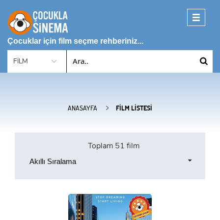
Toggle
navigati
Çocuklar için film seçme rehberiniz...
ANASAYFA
FILM LISTESI
Toplam
51 film
Akıllı Sıralama