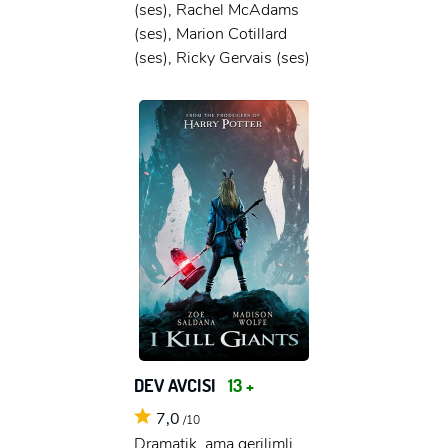
(ses), Rachel McAdams
(ses), Marion Cotillard
(ses), Ricky Gervais (ses)
DEV AVCISI
13 +
7,0
/10
Dramatik, ama gerilimli