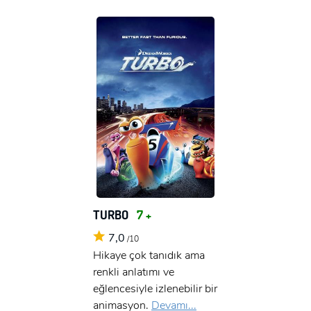
TURBO
7 +
7,0
/10
Hikaye çok tanıdık ama
renkli anlatımı ve
eğlencesiyle izlenebilir bir
animasyon.
Devamı...