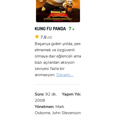
KUNG FU PANDA
7 +
7,8
/10
Başarıya giden yolda, pes
etmemek ve özgüvenli
olmaya dair eğlenceli ama
bazı açılardan aksiyon
seviyesi fazla bir
animasyon.
Devamı...
Süre:
92 dk.
Yapım Yılı:
2008
Yönetmen:
Mark
Osborne, John Stevenson