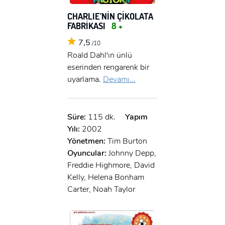
CHARLIE’NİN ÇİKOLATA
FABRİKASI
8 +
7,5
/10
Roald Dahl'ın ünlü
eserinden rengarenk bir
uyarlama.
Devamı...
Süre:
115 dk.
Yapım
Yılı:
2002
Yönetmen:
Tim Burton
Oyuncular:
Johnny Depp,
Freddie Highmore, David
Kelly, Helena Bonham
Carter, Noah Taylor