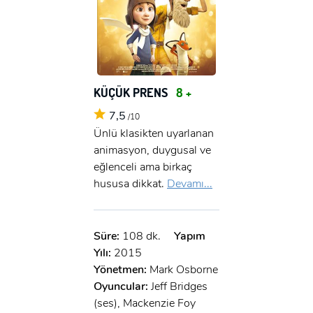
KÜÇÜK PRENS
8 +
7,5
/10
Ünlü klasikten uyarlanan
animasyon, duygusal ve
eğlenceli ama birkaç
hususa dikkat.
Devamı...
Süre:
108 dk.
Yapım
Yılı:
2015
Yönetmen:
Mark Osborne
Oyuncular:
Jeff Bridges
(ses), Mackenzie Foy