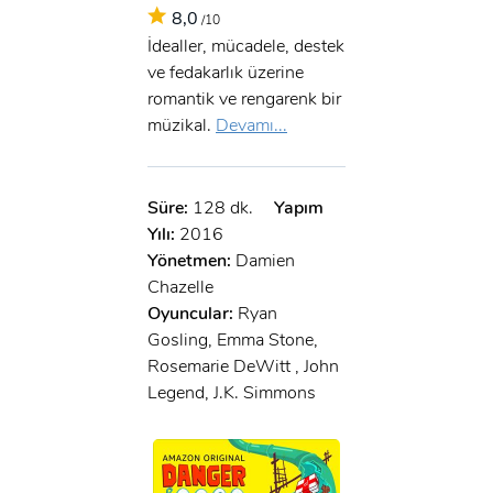
8,0
/10
İdealler, mücadele, destek
ve fedakarlık üzerine
romantik ve rengarenk bir
müzikal.
Devamı...
Süre:
128 dk.
Yapım
Yılı:
2016
Yönetmen:
Damien
Chazelle
Oyuncular:
Ryan
Gosling, Emma Stone,
Rosemarie DeWitt , John
Legend, J.K. Simmons