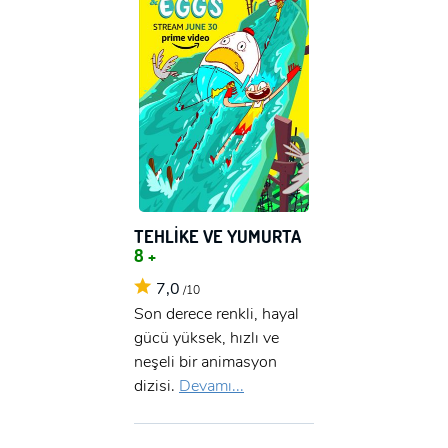
TEHLİKE VE YUMURTA
8 +
7,0
/10
Son derece renkli, hayal
gücü yüksek, hızlı ve
neşeli bir animasyon
dizisi.
Devamı...