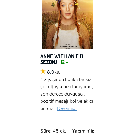
ANNE WITH AN E (1.
SEZON)
12 +
8,0
/10
12 yaşında harika bir kız
çocuğuyla bizi tanıştıran,
son derece duygusal,
pozitif mesajı bol ve akıcı
bir dizi.
Devamı...
Süre:
45 dk.
Yapım Yılı: