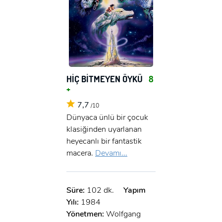
HİÇ BİTMEYEN ÖYKÜ
8
+
7,7
/10
Dünyaca ünlü bir çocuk
klasiğinden uyarlanan
heyecanlı bir fantastik
macera.
Devamı...
Süre:
102 dk.
Yapım
x
Yılı:
1984
ÜYE OL
Yönetmen:
Wolfgang