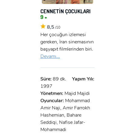
CENNETİN ÇOCUKLARI
9 +
8,5
/10
Her çocuğun izlemesi
gereken, İran sinemasının
başyapıt filmlerinden biri.
Devamı...
Süre:
89 dk.
Yapım Yılı:
1997
Yönetmen:
Majid Majidi
Oyuncular:
Mohammad
Amir Naji, Amir Farrokh
Hashemian, Bahare
Seddiqi, Nafise Jafar-
Mohammadi