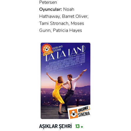
x
Petersen
GIRIŞ YAP
Ad Soyad:
Oyuncular:
Noah
Hathaway, Barret Oliver,
E-Posta:
Tami Stronach, Moses
Gunn, Patricia Hayes
E-Posta:
Şifre:
Şifre:
Beni Hatırla
Şifremi Unuttum ?
ÜYE OL
GIRIŞ
GIRIŞ
AŞIKLAR ŞEHRİ
13 +