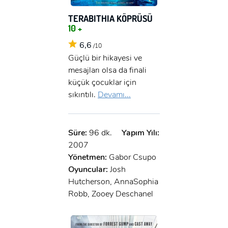
TERABITHIA KÖPRÜSÜ
10 +
6,6
/10
Güçlü bir hikayesi ve
mesajları olsa da finali
küçük çocuklar için
sıkıntılı.
Devamı...
Süre:
96 dk.
Yapım Yılı:
2007
Yönetmen:
Gabor Csupo
Oyuncular:
Josh
Hutcherson, AnnaSophia
Robb, Zooey Deschanel