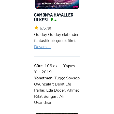
GAMONYA HAYALLER
ÜLKESİ
6 +
6,5
/10
Güldüy Güldüy ekibinden
fantastik bir çocuk filmi.
Devamı...
Süre:
106 dk.
Yapım
Yılı:
2019
Yönetmen:
Tugçe Soysop
Oyuncular:
Berat Efe
Parlar, Eda Doger, Ahmet
Rifat Sungar , Ali
Uyandıran