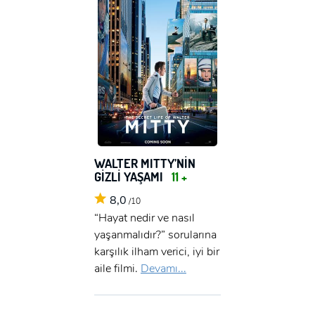
WALTER MITTY’NİN
GİZLİ YAŞAMI
11 +
8,0
/10
“Hayat nedir ve nasıl
yaşanmalıdır?” sorularına
karşılık ilham verici, iyi bir
aile filmi.
Devamı...