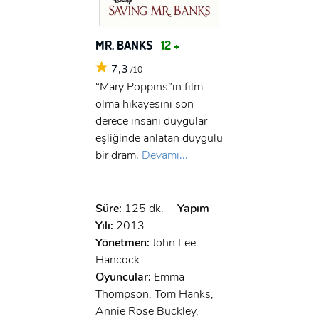
MR. BANKS
12 +
7,3
/10
“Mary Poppins”in film
olma hikayesini son
derece insani duygular
eşliğinde anlatan duygulu
bir dram.
Devamı...
Süre:
125 dk.
Yapım
Yılı:
2013
Yönetmen:
John Lee
Hancock
Oyuncular:
Emma
Thompson, Tom Hanks,
Annie Rose Buckley,