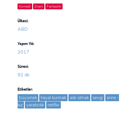
Komedi
Dram
Fantastik
Ülkesi:
ABD
Yapım Yılı:
2017
Süresi:
92 dk
Etiketler:
büyümek
hayal kurmak
aile olmak
sevgi
anne -
kız
yaratıcılık
netflix