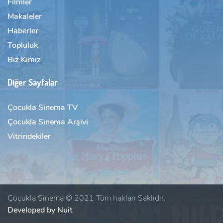
Filmler
Makaleler
Haberler
Topluluk
Biz Kimiz
Diğer Sayfalar
Çocukla Sinema TV
Çocukla Sinema Arşivi
Vitrindekiler
Çocukla Sinema © 2021 Tüm hakları Saklıdır.
Developed by Nuit