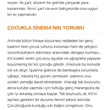
söyler. İlk şart, düzenli bir şekilde çalışarak para
x
ÜYE OL
kazanması. İkinci şart ise evin bahçesinde ona uygun
bir ev yapmasıdır.
x
GIRIŞ YAP
Ad Soyad:
ÇOCUKLA SİNEMA'NIN YORUMU
E-Posta:
Aslında bütün hikaye büyümeyi reddeden bir genç
E-Posta:
kadının hem çocuk ruhunu koruması hem de yetişkin
sorumluluklarını edinmesi arasındaki dengeyi kurması...
Şifre:
Kit sürekli renkli çocuksu eşyalar ve uğraşlarla yaşayan
büyümemiş bir kız çocuğu gibidir. Ailesiyle bu konuda
Şifre:
sık sık atışır. İşyerine gidince de bambaşka sorunlarla
uğraşır, mesela hiç güven vermeyen patronu onu
Beni Hatırla
Şifremi Unuttum ?
sürekli yemeğe davet etmektedir. Alacağı tek boynuzlu
atına kulübe yapması için tuttuğu genç marangozla da
ÜYE OL
GIRIŞ
çok iyi arkadaş olmaya başlar. Tek boynuzlu at, Kit’in
aşması gereken bir durumu temsil ediyor aslında.
GIRIŞ
Çocukluğuyla kurduğu sıkı bağını simgeliyor. Onu