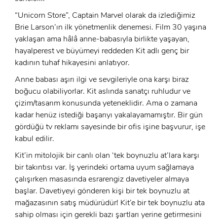
“Unicorn Store”, Captain Marvel olarak da izlediğimiz
Brie Larson’ın ilk yönetmenlik denemesi. Film 30 yaşına
yaklaşan ama hâlâ anne-babasıyla birlikte yaşayan,
hayalperest ve büyümeyi reddeden Kit adlı genç bir
kadının tuhaf hikayesini anlatıyor.
Anne babası aşırı ilgi ve sevgileriyle ona karşı biraz
boğucu olabiliyorlar. Kit aslında sanatçı ruhludur ve
çizim/tasarım konusunda yeteneklidir. Ama o zamana
kadar henüz istediği başarıyı yakalayamamıştır. Bir gün
gördüğü tv reklamı sayesinde bir ofis işine başvurur, işe
kabul edilir.
Kit’in mitolojik bir canlı olan ‘tek boynuzlu at’lara karşı
bir takıntısı var. İş yerindeki ortama uyum sağlamaya
çalışırken masasında esrarengiz davetiyeler almaya
başlar. Davetiyeyi gönderen kişi bir tek boynuzlu at
mağazasının satış müdürüdür! Kit’e bir tek boynuzlu ata
sahip olması için gerekli bazı şartları yerine getirmesini