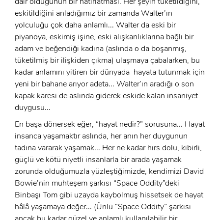
dair olduğunun bir hatırlatması. Her şeyin tüketildiğini,
eskitildiğini anladığımız bir zamanda Walter’ın
yolculuğu çok daha anlamlı... Walter da eski bir
piyanoya, eskimiş işine, eski alışkanlıklarına bağlı bir
adam ve beğendiği kadına (aslında o da boşanmış,
tüketilmiş bir ilişkiden çıkma) ulaşmaya çabalarken, bu
kadar anlamını yitiren bir dünyada hayata tutunmak için
yeni bir bahane arıyor adeta... Walter’ın aradığı o son
kapak karesi de aslında giderek eskide kalan insaniyet
duygusu...
En başa dönersek eğer, “hayat nedir?” sorusuna... Hayat
insanca yaşamaktır aslında, her anın her duygunun
tadına vararak yaşamak... Her ne kadar hırs dolu, kibirli,
güçlü ve kötü niyetli insanlarla bir arada yaşamak
zorunda olduğumuzla yüzleştiğimizde, kendimizi David
Bowie’nin muhteşem şarkısı “Space Oddity”deki
Binbaşı Tom gibi uzayda kaybolmuş hissetsek de hayat
hâlâ yaşamaya değer... (Ünlü “Space Oddity” şarkısı
ancak bu kadar güzel ve anlamlı kullanılabilir bir