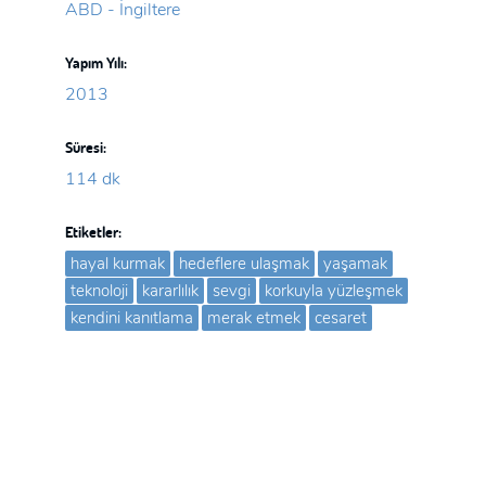
ABD - İngiltere
Yapım Yılı:
2013
Süresi:
114 dk
Etiketler:
hayal kurmak
hedeflere ulaşmak
yaşamak
teknoloji
kararlılık
sevgi
korkuyla yüzleşmek
kendini kanıtlama
merak etmek
cesaret