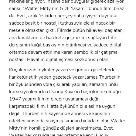
makineler giriyor, insana dair duygular giderek azalıyor
sanki. “Walter Mitty’nin Gizli Yaşamı” bunun filmi biraz
da. Evet, artık ‘eskiden her şey daha iyiydi’ duygusu
sadece basit bir nostalji tutkusuyla ele alınacak bir
mesele olmaktan çıktı. Filmde bütün hikayeyi başlatan,
ana karakterin de harekete geçmesini sağlayan Life
dergisinin kağıt baskısının bitirilmesi ve sadece dijital
ortamda devam ettirilme kararı sembolik bir çatışma
noktası. Hayat’ın dijitalleşmesi sözkonusu olan.
Küçük mizahi öyküler yazan ve günlük gazetelerde
karikatüristlik yapan gazeteci/ yazar James Thurber’in
bir öyküsünden yola çıkılarak yapılan, zamanın ünlü
komedyenlerinden Danny Kaye’in başrolünde olduğu
1947 yapımı filmin birebir uyarlaması değil
karşımızdaki film. Hatta öykünün bile aslına uygun
değil. Thurber’in hikayesinde annesi ve karısının
istekleri arasında sıkışmış sıradan bir adam olan Walter
Mitty’nin komik gündüz düşleri anlatılmakta. Evet,
x
Walter her koşulda ve her ortamda kendi küçük