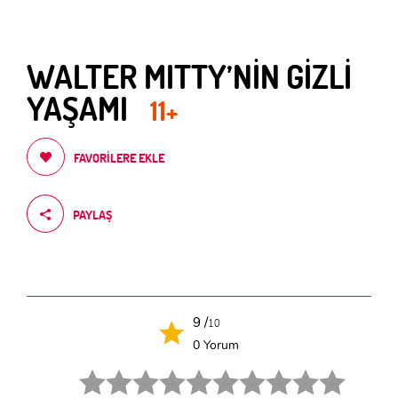
WALTER MITTY’NİN GİZLİ
YAŞAMI
11+
FAVORILERE EKLE
PAYLAŞ
9 /
10
0 Yorum
1 star.
2 stars.
3 stars.
4 stars.
5 stars.
6 star.
7 star.
8 star.
9 star.
10 star.