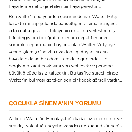
ÜYE OL
hayallerine dalıp gidebilen bir hayalperesttir...
x
GIRIŞ YAP
Ben Stiller’ın bu yeniden çevriminde ise, Walter Mitty
Ad Soyad:
karakterini alıp yukarıda bahsettiğimiz temalara işaret
eden daha güzel bir hikayenin ortasına yerleştirilmiş.
E-Posta:
Life dergisinin fotoğraf filmlerinin negatiflerinden
E-Posta:
sorumlu departmanın başında olan Walter Mitty, işe
yeni başlamış Cheryl’a uzaktan ilgi duyan, sık sık
Şifre:
hayallere dalan bir adam. Tam da o günlerde Life
dergisinin kağıt baskısına son verilecek ve personel
Şifre:
büyük ölçüde işsiz kalacaktır. Bu tasfiye süreci içinde
Walter’ın bulması gereken son bir kapak görseli vardır...
Beni Hatırla
Şifremi Unuttum ?
ÜYE OL
GIRIŞ
ÇOCUKLA SİNEMA'NIN YORUMU
GIRIŞ
Aslında Walter’ın Himalayalar’a kadar uzanan komik ve
sıra dışı yolculuğu hayatın yeniden ne kadar da ‘insan’a