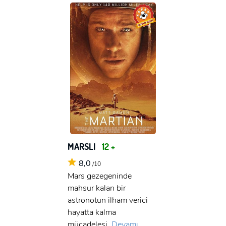
MARSLI
12 +
8,0
/10
Mars gezegeninde
mahsur kalan bir
astronotun ilham verici
hayatta kalma
mücadelesi.
Devamı...