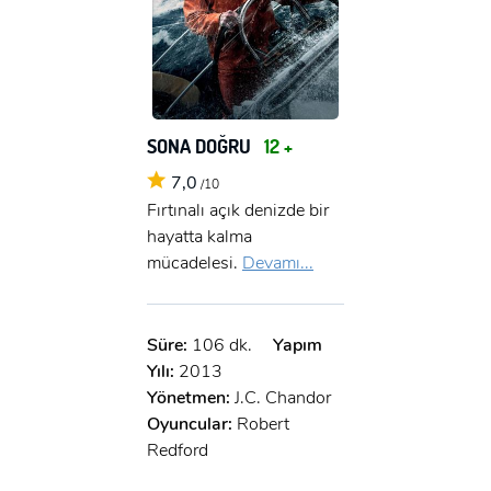
SONA DOĞRU
12 +
7,0
/10
Fırtınalı açık denizde bir
hayatta kalma
mücadelesi.
Devamı...
Süre:
106 dk.
Yapım
Yılı:
2013
Yönetmen:
J.C. Chandor
Oyuncular:
Robert
Redford