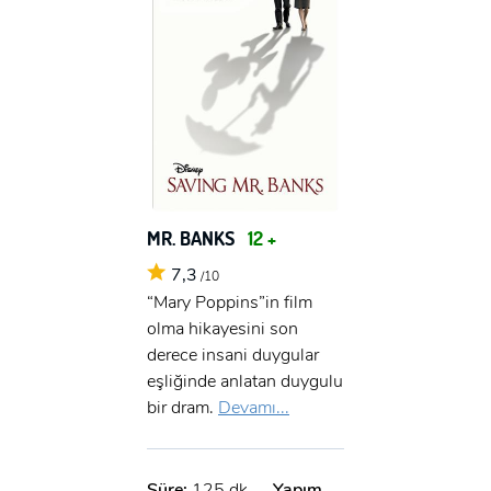
MR. BANKS
12 +
7,3
/10
“Mary Poppins”in film
olma hikayesini son
derece insani duygular
eşliğinde anlatan duygulu
bir dram.
Devamı...
Süre:
125 dk.
Yapım