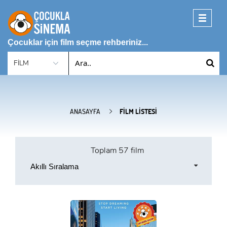
Toggle
navigati
Çocuklar için film seçme rehberiniz...
ANASAYFA
FILM LISTESI
Toplam
57 film
Akıllı Sıralama