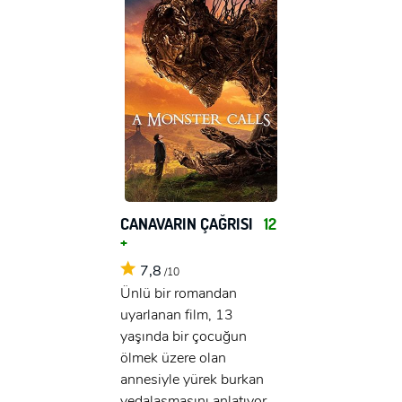
CANAVARIN ÇAĞRISI
12
+
7,8
/10
Ünlü bir romandan
uyarlanan film, 13
yaşında bir çocuğun
ölmek üzere olan
annesiyle yürek burkan
vedalaşmasını anlatıyor.