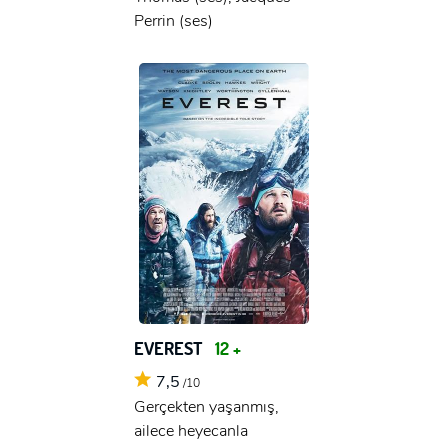
Perrin (ses)
EVEREST
12 +
7,5
/10
Gerçekten yaşanmış,
ailece heyecanla