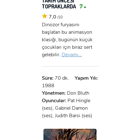
TARİH ÖNCESİ
TOPRAKLARDA
7 +
7,0
/10
Dinozor furyasını
başlatan bu animasyon
klasiği, bugünün küçük
çocukları için biraz sert
gelebilir.
Devamı...
Süre:
70 dk.
Yapım Yılı:
1988
Yönetmen:
Don Bluth
Oyuncular:
Pat Hingle
(ses), Gabriel Damon
(ses), Judith Barsi (ses)