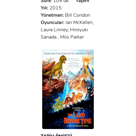
Süre:
104 dk.
Yapım
Yılı:
2015
Yönetmen:
Bill Condon
Oyuncular:
Ian McKellen,
Laura Linney, Hiroyuki
Sanada , Milo Parker