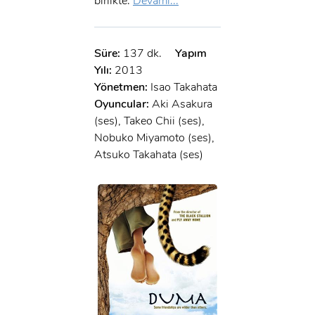
birlikte.
Devamı...
x
GIRIŞ YAP
Ad Soyad:
Süre:
137 dk.
Yapım
E-Posta:
Yılı:
2013
E-Posta:
Yönetmen:
Isao Takahata
Oyuncular:
Aki Asakura
Şifre:
(ses), Takeo Chii (ses),
Nobuko Miyamoto (ses),
Şifre:
Atsuko Takahata (ses)
Beni Hatırla
Şifremi Unuttum ?
ÜYE OL
GIRIŞ
GIRIŞ