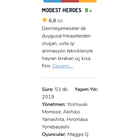
MODEST HEROES
9 +
6,8
/10
Derinleşemeseler de
duygusal hikayelerden
oluşan, usta işi
animasyon teknikleriyle
hayran bırakan üç kısa
film.
Devamı...
Süre:
53 dk.
Yapım Yılı:
2019
Yönetmen:
Yoshiyuki
Momose, Akihiko
Yamashita, Hiromasa
Yonebayashi
Oyuncular:
Maggie Q