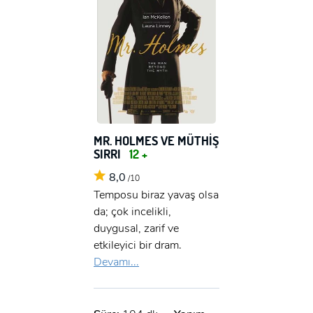
MR. HOLMES VE MÜTHİŞ
SIRRI
12 +
8,0
/10
Temposu biraz yavaş olsa
da; çok incelikli,
duygusal, zarif ve
etkileyici bir dram.
Devamı...