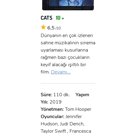
CATS
10 +
6,5
/10
Dünyanın en çok izlenen
sahne müzikalinin sinema
uyarlaması kusurlarına
rağmen bazı çocukların
keyif alacağı ışıltılı bir
film.
Devamı...
Süre:
110 dk.
Yapım
Yılı:
2019
Yönetmen:
Tom Hooper
Oyuncular:
Jennifer
Hudson, Judi Dench,
Taylor Swift , Francesca