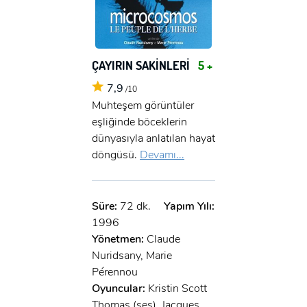
ÇAYIRIN SAKİNLERİ
5 +
7,9
/10
Muhteşem görüntüler
eşliğinde böceklerin
dünyasıyla anlatılan hayat
döngüsü.
Devamı...
Süre:
72 dk.
Yapım Yılı:
1996
Yönetmen:
Claude
Nuridsany, Marie
Pérennou
Oyuncular:
Kristin Scott
Thomas (ses), Jacques