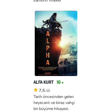
Eamonn Walker
ALFA KURT
10 +
7,5
/10
Tarih öncesinden gelen
heyecanlı ve biraz vahşi
bir büyüme hikayesi.