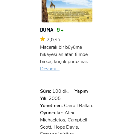
DUMA
9 +
7,0
/10
Maceralı bir büyüme
hikayesi anlatan filmde
birkaç küçük pürüz var.
Devamı...
Süre:
100 dk.
Yapım
Yılı:
2005
Yönetmen:
Carroll Ballard
Oyuncular:
Alex
Michaeletos, Campbell
Scott, Hope Davis,