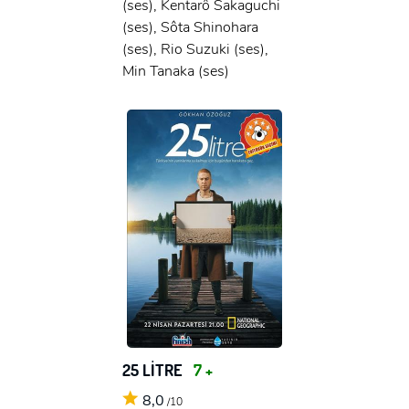
(ses), Kentarô Sakaguchi
(ses), Sôta Shinohara
(ses), Rio Suzuki (ses),
Min Tanaka (ses)
25 LİTRE
7 +
8,0
/10