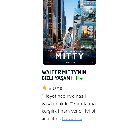
WALTER MITTY’NİN
GİZLİ YAŞAMI
11 +
8,0
/10
“Hayat nedir ve nasıl
yaşanmalıdır?” sorularına
karşılık ilham verici, iyi bir
aile filmi.
Devamı...