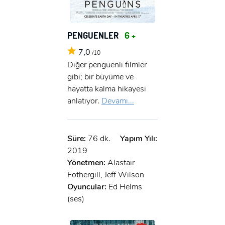
PENGUENLER
6 +
7,0
/10
Diğer penguenli filmler
gibi; bir büyüme ve
hayatta kalma hikayesi
anlatıyor.
Devamı...
Süre:
76 dk.
Yapım Yılı:
2019
Yönetmen:
Alastair
Fothergill, Jeff Wilson
Oyuncular:
Ed Helms
(ses)