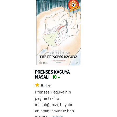
PRENSES KAGUYA
MASALI
10 +
8,4
/10
Prenses Kaguya’nın
peşine takılıp
x
insanlığımızı, hayatın
ÜYE OL
anlamını arıyoruz hep