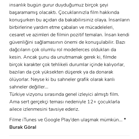
GIRIŞ
insanlık bugün gurur duyduğumuz birçok şeyi
başaramamış olacaktı. Çocuklarınızla film hakkında
konuşurken bu açıdan da bakabilirsiniz olaya. İnsanların
birbirlerine yardım etme çabaları ve mücadeleleri,
cesaret ve azimleri de filmin pozitif temaları. İnsan kendi
güvenliğini sağlamasının önemi de konuşulabilir. Bazı
dağcıların çok olumlu rol modellerces oldukları da
kesin. Ancak şunu da unutmamak gerek ki, filmde
birçok karakter çok tehlikeli durumlar içinde kalıyorlar,
bazıları da çok yüksekten düşerek ya da donarak
ölüyorlar. Neyse ki bu sahneler grafik olarak kanlı
sahneler değiller...
Türkiye vizyonu sırasında genel izleyici almıştı film.
Ama sert gerçekçi teması nedeniyle 12+ çocuklarla
ailece izlenmesini tavsiye ederiz.
Filme iTunes ve Google Play’den ulaşmak mümkün...
*
Burak Göral