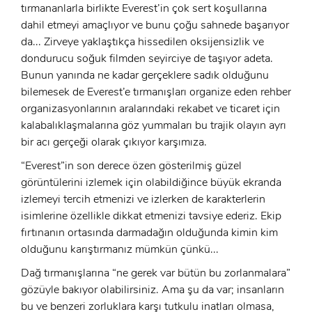
tırmananlarla birlikte Everest’in çok sert koşullarına
dahil etmeyi amaçlıyor ve bunu çoğu sahnede başarıyor
x
da... Zirveye yaklaştıkça hissedilen oksijensizlik ve
ÜYE OL
dondurucu soğuk filmden seyirciye de taşıyor adeta.
x
Bunun yanında ne kadar gerçeklere sadık olduğunu
GIRIŞ YAP
Ad Soyad:
bilemesek de Everest’e tırmanışları organize eden rehber
organizasyonlarının aralarındaki rekabet ve ticaret için
E-Posta:
kalabalıklaşmalarına göz yummaları bu trajik olayın ayrı
bir acı gerçeği olarak çıkıyor karşımıza.
E-Posta:
“Everest”in son derece özen gösterilmiş güzel
görüntülerini izlemek için olabildiğince büyük ekranda
Şifre:
izlemeyi tercih etmenizi ve izlerken de karakterlerin
Şifre:
isimlerine özellikle dikkat etmenizi tavsiye ederiz. Ekip
fırtınanın ortasında darmadağın olduğunda kimin kim
Beni Hatırla
Şifremi Unuttum ?
olduğunu karıştırmanız mümkün çünkü...
Dağ tırmanışlarına “ne gerek var bütün bu zorlanmalara”
ÜYE OL
GIRIŞ
gözüyle bakıyor olabilirsiniz. Ama şu da var; insanların
bu ve benzeri zorluklara karşı tutkulu inatları olmasa,