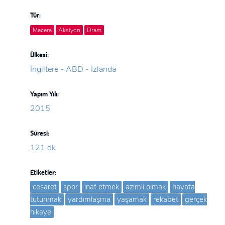
Tür:
Macera
Aksiyon
Dram
Ülkesi:
İngiltere - ABD - İzlanda
Yapım Yılı:
2015
Süresi:
121 dk
Etiketler:
cesaret
spor
inat etmek
azimli olmak
hayata
tutunmak
yardımlaşma
yaşamak
rekabet
gerçek
hikaye