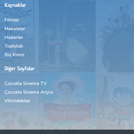
Kaynaklar
Filmler
Makaleler
Haberler
Topluluk
Biz Kimiz
Diğer Sayfalar
Çocukla Sinema TV
Çocukla Sinema Arşivi
Vitrindekiler