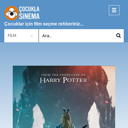
Toggle
navigati
Çocuklar için film seçme rehberiniz...