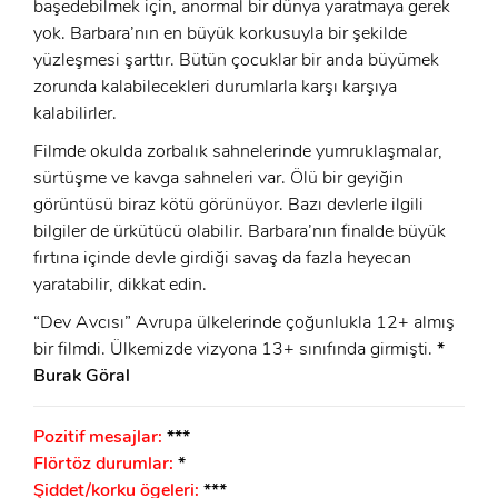
başedebilmek için, anormal bir dünya yaratmaya gerek
yok. Barbara’nın en büyük korkusuyla bir şekilde
yüzleşmesi şarttır. Bütün çocuklar bir anda büyümek
zorunda kalabilecekleri durumlarla karşı karşıya
kalabilirler.
Filmde okulda zorbalık sahnelerinde yumruklaşmalar,
sürtüşme ve kavga sahneleri var. Ölü bir geyiğin
görüntüsü biraz kötü görünüyor. Bazı devlerle ilgili
bilgiler de ürkütücü olabilir. Barbara’nın finalde büyük
fırtına içinde devle girdiği savaş da fazla heyecan
yaratabilir, dikkat edin.
“Dev Avcısı” Avrupa ülkelerinde çoğunlukla 12+ almış
bir filmdi. Ülkemizde vizyona 13+ sınıfında girmişti.
*
Burak Göral
Pozitif mesajlar:
***
Flörtöz durumlar:
*
Şiddet/korku ögeleri:
***