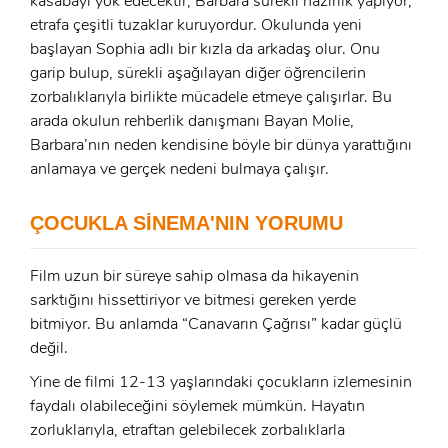
kasabayı yok edecektir, Barbara sürekli hazırlık yapıyor,
ÜYE OL
etrafa çeşitli tuzaklar kuruyordur. Okulunda yeni
x
başlayan Sophia adlı bir kızla da arkadaş olur. Onu
GIRIŞ YAP
Ad Soyad:
garip bulup, sürekli aşağılayan diğer öğrencilerin
zorbalıklarıyla birlikte mücadele etmeye çalışırlar. Bu
E-Posta:
arada okulun rehberlik danışmanı Bayan Molie,
Barbara’nın neden kendisine böyle bir dünya yarattığını
E-Posta:
anlamaya ve gerçek nedeni bulmaya çalışır.
Şifre:
ÇOCUKLA SİNEMA'NIN YORUMU
Şifre:
Film uzun bir süreye sahip olmasa da hikayenin
Beni Hatırla
Şifremi Unuttum ?
sarktığını hissettiriyor ve bitmesi gereken yerde
bitmiyor. Bu anlamda “Canavarın Çağrısı” kadar güçlü
ÜYE OL
GIRIŞ
değil.
Yine de filmi 12-13 yaşlarındaki çocukların izlemesinin
GIRIŞ
faydalı olabileceğini söylemek mümkün. Hayatın
zorluklarıyla, etraftan gelebilecek zorbalıklarla