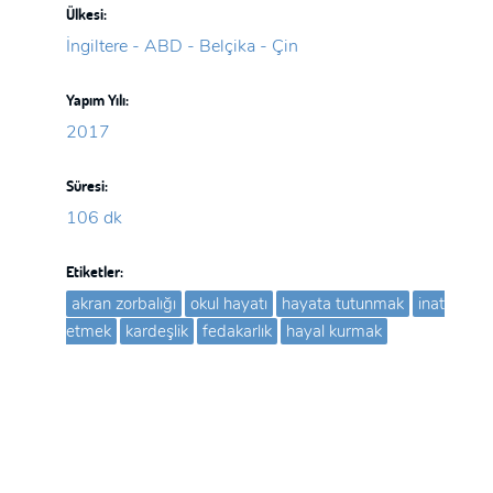
Ülkesi:
İngiltere - ABD - Belçika - Çin
Yapım Yılı:
2017
Süresi:
106 dk
Etiketler:
akran zorbalığı
okul hayatı
hayata tutunmak
inat
etmek
kardeşlik
fedakarlık
hayal kurmak