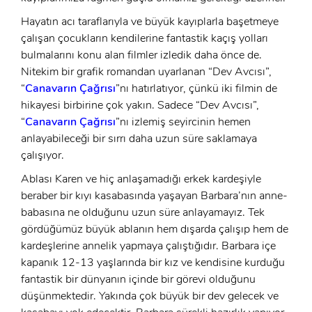
Hayatın acı taraflarıyla ve büyük kayıplarla başetmeye
çalışan çocukların kendilerine fantastik kaçış yolları
bulmalarını konu alan filmler izledik daha önce de.
Nitekim bir grafik romandan uyarlanan “Dev Avcısı”,
“
Canavarın Çağrısı
”nı hatırlatıyor, çünkü iki filmin de
hikayesi birbirine çok yakın. Sadece “Dev Avcısı”,
“
Canavarın Çağrısı
”nı izlemiş seyircinin hemen
anlayabileceği bir sırrı daha uzun süre saklamaya
çalışıyor.
Ablası Karen ve hiç anlaşamadığı erkek kardeşiyle
beraber bir kıyı kasabasında yaşayan Barbara’nın anne-
babasına ne olduğunu uzun süre anlayamayız. Tek
gördüğümüz büyük ablanın hem dışarda çalışıp hem de
kardeşlerine annelik yapmaya çalıştığıdır. Barbara içe
kapanık 12-13 yaşlarında bir kız ve kendisine kurduğu
fantastik bir dünyanın içinde bir görevi olduğunu
düşünmektedir. Yakında çok büyük bir dev gelecek ve
x