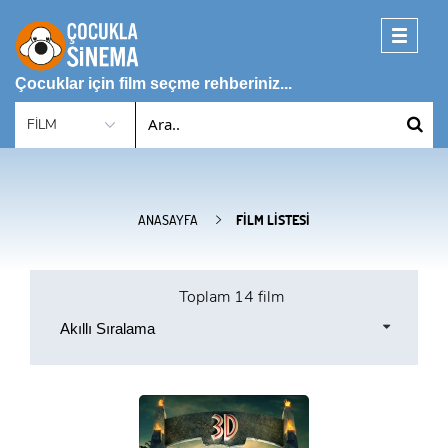
Toggle
navigati
Çocuklar için film seçme rehberiniz...
ANASAYFA
FILM LISTESI
Toplam
14 film
Akıllı Sıralama