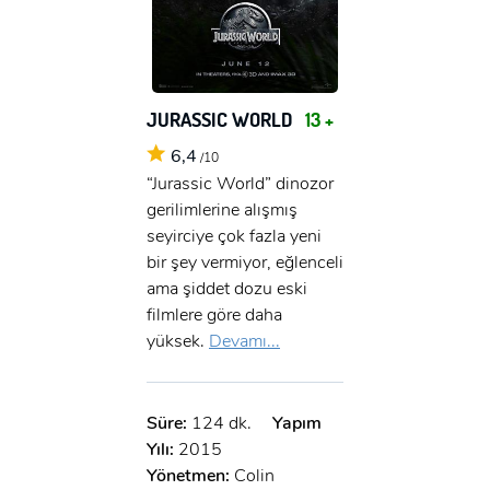
JURASSIC WORLD
13 +
6,4
/10
“Jurassic World” dinozor
gerilimlerine alışmış
seyirciye çok fazla yeni
bir şey vermiyor, eğlenceli
ama şiddet dozu eski
filmlere göre daha
yüksek.
Devamı...
Süre:
124 dk.
Yapım
Yılı:
2015
Yönetmen:
Colin