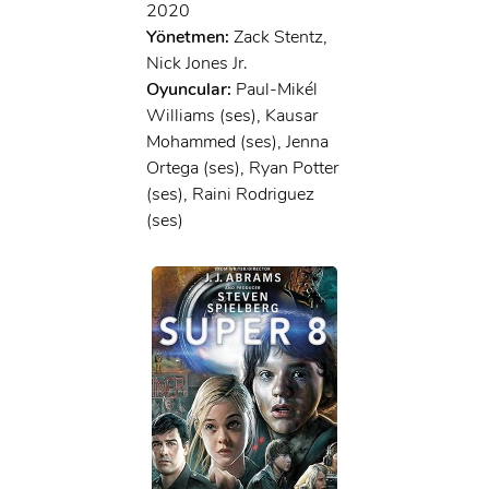
2020
Yönetmen:
Zack Stentz,
Nick Jones Jr.
Oyuncular:
Paul-Mikél
Williams (ses), Kausar
Mohammed (ses), Jenna
Ortega (ses), Ryan Potter
(ses), Raini Rodriguez
(ses)
x
ÜYE OL