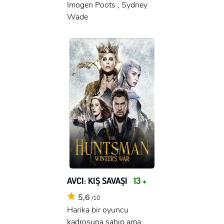
Imogen Poots , Sydney
Wade
AVCI: KIŞ SAVAŞI
13 +
5,6
/10
Harika bir oyuncu
kadrosuna sahip ama