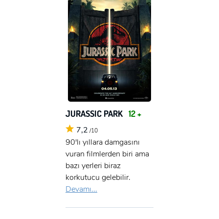
JURASSIC PARK
12 +
7,2
/10
90'lı yıllara damgasını
vuran filmlerden biri ama
bazı yerleri biraz
korkutucu gelebilir.
Devamı...