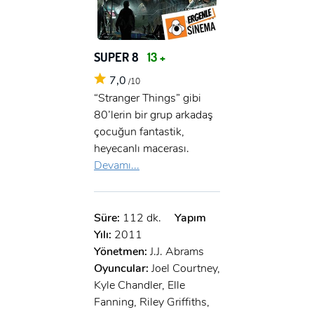
x
GIRIŞ YAP
Ad Soyad:
E-Posta:
SUPER 8
13 +
E-Posta:
7,0
/10
“Stranger Things” gibi
80’lerin bir grup arkadaş
Şifre:
çocuğun fantastik,
Şifre:
heyecanlı macerası.
Devamı...
Beni Hatırla
Şifremi Unuttum ?
ÜYE OL
GIRIŞ
Süre:
112 dk.
Yapım
Yılı:
2011
Yönetmen:
J.J. Abrams
GIRIŞ
Oyuncular:
Joel Courtney,
Kyle Chandler, Elle
Fanning, Riley Griffiths,