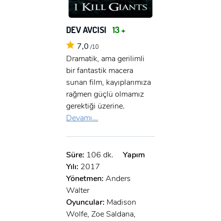
DEV AVCISI
13 +
7,0
/10
Dramatik, ama gerilimli
bir fantastik macera
sunan film, kayıplarımıza
rağmen güçlü olmamız
gerektiği üzerine.
Devamı...
Süre:
106 dk.
Yapım
Yılı:
2017
Yönetmen:
Anders
Walter
Oyuncular:
Madison
Wolfe, Zoe Saldana,