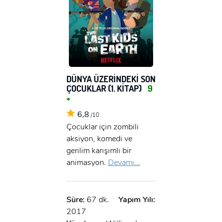
DÜNYA ÜZERİNDEKİ SON
ÇOCUKLAR (1. KITAP)
9
+
6,8
/10
Çocuklar için zombili
aksiyon, komedi ve
gerilim karışımlı bir
animasyon.
Devamı...
Süre:
67 dk.
Yapım Yılı:
2017