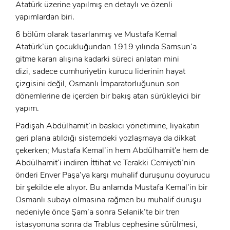
Atatürk üzerine yapılmış en detaylı ve özenli
yapımlardan biri.
6 bölüm olarak tasarlanmış ve Mustafa Kemal
Atatürk’ün çocukluğundan 1919 yılında Samsun’a
gitme kararı alışına kadarki süreci anlatan mini
dizi, sadece cumhuriyetin kurucu liderinin hayat
çizgisini değil, Osmanlı İmparatorluğunun son
dönemlerine de içerden bir bakış atan sürükleyici bir
yapım.
Padişah Abdülhamit’in baskıcı yönetimine, liyakatın
geri plana atıldığı sistemdeki yozlaşmaya da dikkat
çekerken; Mustafa Kemal’in hem Abdülhamit’e hem de
Abdülhamit’i indiren İttihat ve Terakki Cemiyeti’nin
önderi Enver Paşa’ya karşı muhalif duruşunu doyurucu
bir şekilde ele alıyor. Bu anlamda Mustafa Kemal’in bir
Osmanlı subayı olmasına rağmen bu muhalif duruşu
nedeniyle önce Şam’a sonra Selanik’te bir tren
istasyonuna sonra da Trablus cephesine sürülmesi,