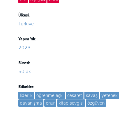
Ülkesi:
Türkiye
Yapım Yılı:
2023
Süresi:
50 dk
Etiketler:
liderlik
öğrenme aşkı
cesaret
savaş
yetenek
dayanışma
onur
kitap sevgisi
özgüven