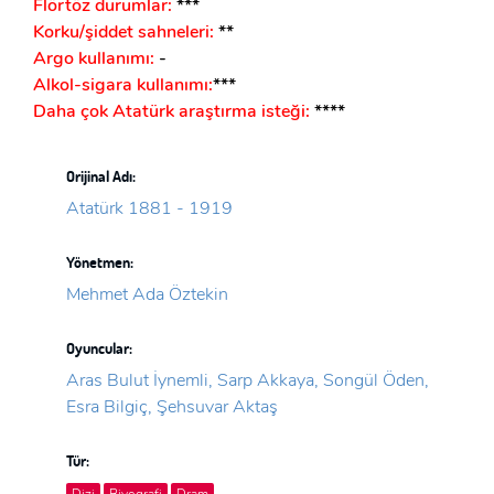
Flörtöz durumlar:
***
Korku/şiddet sahneleri:
**
Argo kullanımı:
-
Alkol-sigara kullanımı:
***
Daha çok Atatürk araştırma isteği:
****
Orijinal Adı:
Atatürk 1881 - 1919
Yönetmen:
Mehmet Ada Öztekin
Oyuncular:
Aras Bulut İynemli, Sarp Akkaya, Songül Öden,
Esra Bilgiç, Şehsuvar Aktaş
Tür:
Dizi
Biyografi
Dram