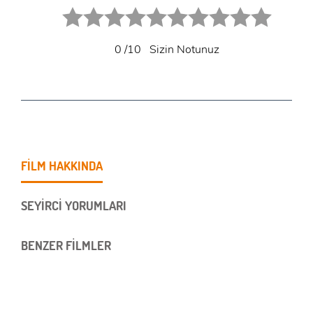
1 star.
2 stars.
3 stars.
4 stars.
5 stars.
6 star.
7 star.
8 star.
9 star.
10 star.
0
/10
Sizin Notunuz
FİLM HAKKINDA
SEYİRCİ YORUMLARI
BENZER FİLMLER