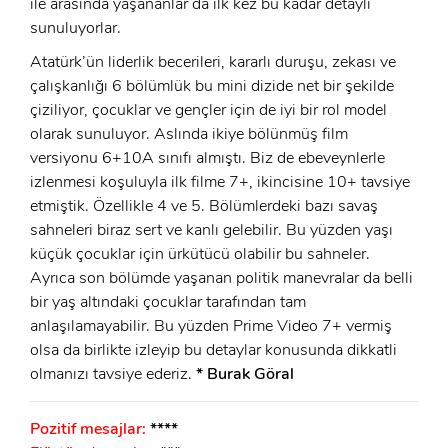
ile arasında yaşananlar da ilk kez bu kadar detaylı
sunuluyorlar.
Atatürk’ün liderlik becerileri, kararlı duruşu, zekası ve
çalışkanlığı 6 bölümlük bu mini dizide net bir şekilde
çiziliyor, çocuklar ve gençler için de iyi bir rol model
olarak sunuluyor. Aslında ikiye bölünmüş film
versiyonu 6+10A sınıfı almıştı. Biz de ebeveynlerle
izlenmesi koşuluyla ilk filme 7+, ikincisine 10+ tavsiye
etmiştik. Özellikle 4 ve 5. Bölümlerdeki bazı savaş
sahneleri biraz sert ve kanlı gelebilir. Bu yüzden yaşı
küçük çocuklar için ürkütücü olabilir bu sahneler.
Ayrıca son bölümde yaşanan politik manevralar da belli
bir yaş altındaki çocuklar tarafından tam
anlaşılamayabilir. Bu yüzden Prime Video 7+ vermiş
olsa da birlikte izleyip bu detaylar konusunda dikkatli
olmanızı tavsiye ederiz.
* Burak Göral
Pozitif mesajlar:
****