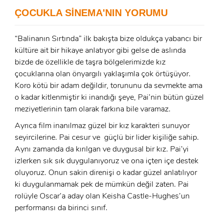
ÇOCUKLA SİNEMA'NIN YORUMU
Şifre:
Şifre:
“Balinanın Sırtında” ilk bakışta bize oldukça yabancı bir
kültüre ait bir hikaye anlatıyor gibi gelse de aslında
Beni Hatırla
Şifremi Unuttum ?
bizde de özellikle de taşra bölgelerimizde kız
çocuklarına olan önyargılı yaklaşımla çok örtüşüyor.
ÜYE OL
Koro kötü bir adam değildir, torununu da sevmekte ama
GIRIŞ
o kadar kitlenmiştir ki inandığı şeye, Pai’nin bütün güzel
meziyetlerinin tam olarak farkına bile varamaz.
GIRIŞ
Ayrıca film inanılmaz güzel bir kız karakteri sunuyor
seyircilerine. Pai cesur ve güçlü bir lider kişiliğe sahip.
Aynı zamanda da kırılgan ve duygusal bir kız. Pai’yi
izlerken sık sık duygulanıyoruz ve ona içten içe destek
oluyoruz. Onun sakin direnişi o kadar güzel anlatılıyor
ki duygulanmamak pek de mümkün değil zaten. Pai
rolüyle Oscar’a aday olan Keisha Castle-Hughes’un
performansı da birinci sınıf.