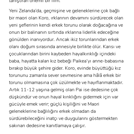
tanıştıran önemli bir film.
Yeni Zelanda’da, geçmişine ve geleneklerine çok bağlı
bir maori olan Koro, ırklarının devamını sürdürecek olan
yeni şeflerinin kendi erkek torunu olarak doğacağına ve
onun bir balinanın sırtında ırklarına liderlik edeceğine
gönülden inanıyordur. Ancak ikiz torunlarından erkek
olanı doğum sırasında annesiyle birlikte ölür. Karısı ve
çocuklarından birini kaybeden hayalkırıklığı içindeki
baba, hayatta kalan kız bebeği Paikea’yı anne-babasına
bırakıp büyük şehire gider. Koro, evinde büyüttüğü kız
torununu zamanla sever sevmesine ama hâlâ erkek bir
x
torunu olmamasına çok üzülmekte ve hayıflanmaktadır.
ÜYE OL
Artık 11-12 yaşına gelmiş olan Pai ise dedesine çok
x
düşkündür ve onun hayal kırıklığını gidermek için var
GIRIŞ YAP
Ad Soyad:
gücüyle emek verir; güçlü kişiliğini ve Maori
geleneklerine bağlılığını erkek olmadan da
E-Posta:
sürdürebileceğini inatçı ve duygularını göstermekten
sakınan dedesine kanıtlamaya çalışır.
E-Posta: