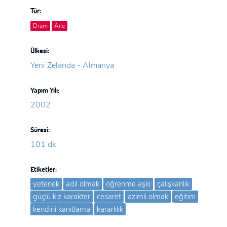
Tür:
Dram
Aile
Ülkesi:
Yeni Zelanda - Almanya
Yapım Yılı:
2002
Süresi:
101 dk
Etiketler:
yetenek
adil olmak
öğrenme aşkı
çalışkanlık
güçlü kız karakter
cesaret
azimli olmak
eğitim
kendini kanıtlama
kararlılık