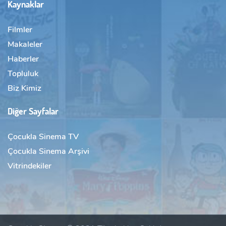
Kaynaklar
Filmler
Makaleler
Haberler
Topluluk
Biz Kimiz
Diğer Sayfalar
Çocukla Sinema TV
Çocukla Sinema Arşivi
Vitrindekiler