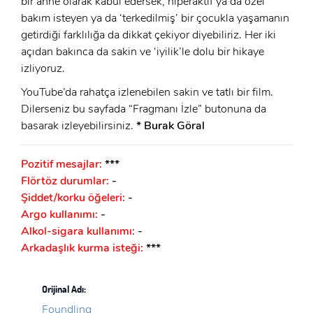
bir anne olarak kabul edersek, hiperaktif ya da özel
ÜYE OL
bakım isteyen ya da ‘terkedilmiş’ bir çocukla yaşamanın
GIRIŞ
getirdiği farklılığa da dikkat çekiyor diyebiliriz. Her iki
açıdan bakınca da sakin ve ‘iyilik’le dolu bir hikaye
GIRIŞ
izliyoruz.
YouTube’da rahatça izlenebilen sakin ve tatlı bir film.
Dilerseniz bu sayfada “Fragmanı İzle” butonuna da
basarak izleyebilirsiniz.
* Burak Göral
Pozitif mesajlar:
***
Flörtöz durumlar:
-
Şiddet/korku öğeleri:
-
Argo kullanımı:
-
Alkol-sigara kullanımı:
-
Arkadaşlık kurma isteği:
***
Orijinal Adı:
Foundling