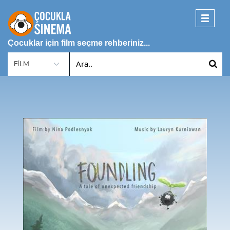
Toggle
navigati
Çocuklar için film seçme rehberiniz...