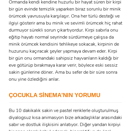
Ormanda kendi kendine huzurlu bir hayat süren bir kirpi
bir gün evinde temizlik yaparken biraz sorunlu bir minik
örümcek yavrusuyla karşılaşır. Ona her türlü desteği ve
ilgiyi gösterir ama bu minik ve sevimli örümcek hiç rahat
durmuyor sürekli sorun çıkartıyordur. Kirpi sabırla onu
x
eğitip hayatı normal seyrinde sürdürmeye çalışsa da
ÜYE OL
minik örümcek kendisini tehlikeye sokacak, kirpinin de
x
huzurunu kaçıracak şeyler yapmaya devam eder. Kirpi
GIRIŞ YAP
Ad Soyad:
bir gün onu ormandaki sahipsiz hayvanların kaldığı bir
eve götürüp bırakmaya karar verir, böylece eski sessiz
sakin günlerine döner. Ama bu sefer de bir süre sonra
E-Posta:
onu yine özlediğini anlar.
E-Posta:
ÇOCUKLA SİNEMA'NIN YORUMU
Şifre:
Şifre:
Bu 10 dakikalık sakin ve pastel renklerle oluşturulmuş
diyalogsuz kısa animasyon bize arkadaşlıklar arasındaki
sabır ve dostluk ilişkisini anlatıyor. Diğer yandan kirpiyi
Beni Hatırla
Şifremi Unuttum ?