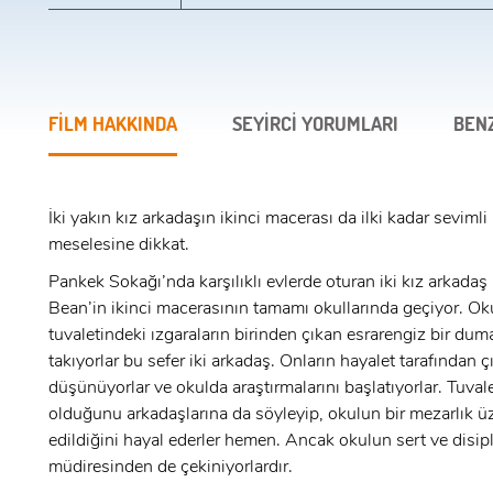
FİLM HAKKINDA
SEYİRCİ YORUMLARI
BEN
İki yakın kız arkadaşın ikinci macerası da ilki kadar seviml
meselesine dikkat.
Pankek Sokağı’nda karşılıklı evlerde oturan iki kız arkadaş 
Bean’in ikinci macerasının tamamı okullarında geçiyor. Ok
tuvaletindeki ızgaraların birinden çıkan esrarengiz bir dum
takıyorlar bu sefer iki arkadaş. Onların hayalet tarafından çı
x
ÜYE OL
düşünüyorlar ve okulda araştırmalarını başlatıyorlar. Tuvalet
olduğunu arkadaşlarına da söyleyip, okulun bir mezarlık ü
x
edildiğini hayal ederler hemen. Ancak okulun sert ve disipl
GIRIŞ YAP
müdiresinden de çekiniyorlardır.
Ad Soyad: