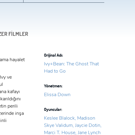
ZER FİLMLER
Orijinal Adı:
i ama hayalet
Ivy+Bean: The Ghost That
Had to Go
Ivy ve
ul
Yönetmen:
ana kafayı
Elissa Down
karıldığını
in perili
Oyuncular:
zerinde inşa
Keslee Blalock, Madison
inli
Skye Validum, Jaycie Dotin,
Marci T. House, Jane Lynch