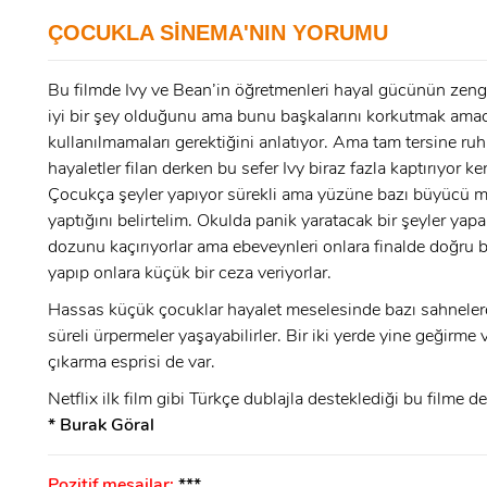
ÇOCUKLA SİNEMA'NIN YORUMU
E-Posta:
Bu filmde Ivy ve Bean’in öğretmenleri hayal gücünün zeng
E-Posta:
iyi bir şey olduğunu ama bunu başkalarını korkutmak amac
kullanılmamaları gerektiğini anlatıyor. Ama tam tersine ruhl
Şifre:
hayaletler filan derken bu sefer Ivy biraz fazla kaptırıyor ke
Çocukça şeyler yapıyor sürekli ama yüzüne bazı büyücü m
Şifre:
yaptığını belirtelim. Okulda panik yaratacak bir şeyler yapa
dozunu kaçırıyorlar ama ebeveynleri onlara finalde doğru
Beni Hatırla
Şifremi Unuttum ?
yapıp onlara küçük bir ceza veriyorlar.
Hassas küçük çocuklar hayalet meselesinde bazı sahneler
ÜYE OL
GIRIŞ
süreli ürpermeler yaşayabilirler. Bir iki yerde yine geğirme 
çıkarma esprisi de var.
GIRIŞ
Netflix ilk film gibi Türkçe dublajla desteklediği bu filme d
* Burak Göral
Pozitif mesajlar:
***