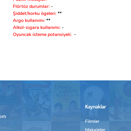
Flörtöz durumlar:
-
Şiddet/korku ögeleri:
**
Argo kullanımı:
**
Alkol-sigara kullanımı:
-
Oyuncak isteme potansiyeli:
-
Kaynaklar
com
Filmler
Makaleler