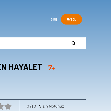
GIRIŞ
ÜYE OL
KEN HAYALET
7+
10 star.
0
/10
Sizin Notunuz