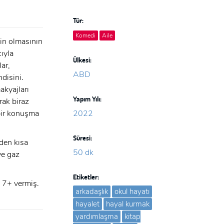
Tür:
Komedi
Aile
in olmasının
ıyla
Ülkesi:
ar,
ABD
ndisini.
akyajları
Yapım Yılı:
rak biraz
 bir konuşma
2022
Süresi:
den kısa
50 dk
ve gaz
Etiketler:
e 7+ vermiş.
arkadaşlık
okul hayatı
hayalet
hayal kurmak
yardımlaşma
kitap