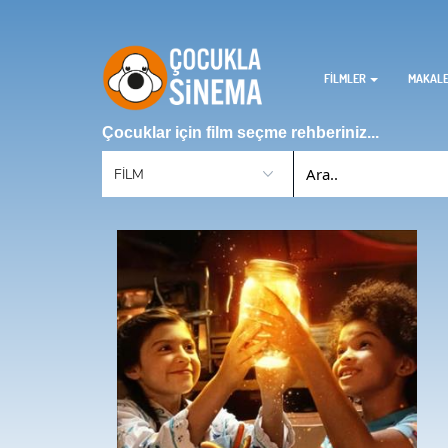
FİLMLER
MAKAL
Çocuklar için film seçme rehberiniz...